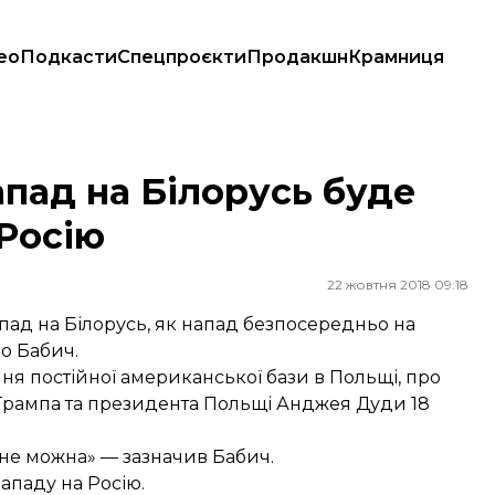
ео
Подкасти
Спецпроєкти
Продакшн
Крамниця
а Росію
апад на Білорусь буде
 Росію
22 жовтня 2018 09:18
ад на Білорусь, як напад безпосередньо на
ло Бабич.
ня постійної американської бази в Польщі, про
Трампа та президента Польщі Анджея Дуди 18
 не можна» — зазначив Бабич.
ападу на Росію.