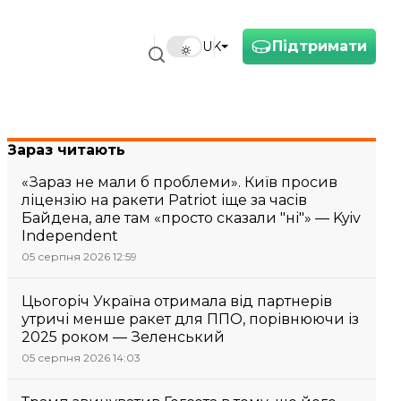
Підтримати
UK
Зараз читають
«Зараз не мали б проблеми». Київ просив
ліцензію на ракети Patriot іще за часів
Байдена, але там «просто сказали "ні"» — Kyiv
Independent
05 серпня 2026 12:59
Цьогоріч Україна отримала від партнерів
утричі менше ракет для ППО, порівнюючи із
2025 роком — Зеленський
05 серпня 2026 14:03