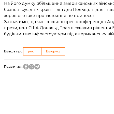
На його думку, збільшення американських військо
безпеці сусідніх країн — «ні для Польщі, ні для інш
хорошого таке протистояння не принесе».
Зазначимо, під час спільної прес-конференції з 
президент США Дональд Трамп схвалив рішення В
будівництво інфраструктури під американську війс
Більше про
:
росія
Білорусь
Поділитися
: