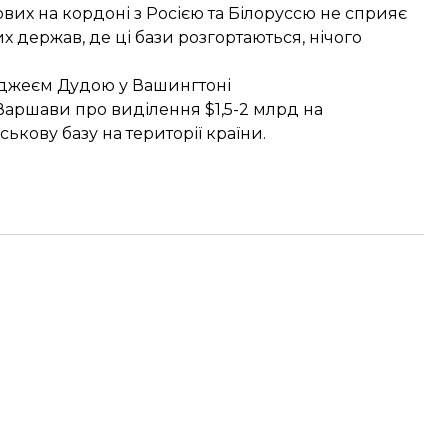
вих на кордоні з Росією та Білоруссю не сприяє
их держав, де ці бази розгортаються, нічого
Анджеєм Дудою у Вашингтоні
аршави про виділення $1,5-2 млрд на
ькову базу на території країни.