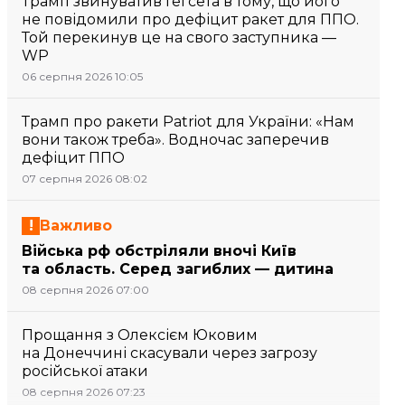
Трамп звинуватив Гегсета в тому, що його
не повідомили про дефіцит ракет для ППО.
Той перекинув це на свого заступника —
WP
06 серпня 2026 10:05
Трамп про ракети Patriot для України: «Нам
вони також треба». Водночас заперечив
дефіцит ППО
07 серпня 2026 08:02
Важливо
Війська рф обстріляли вночі Київ
та область. Серед загиблих — дитина
08 серпня 2026 07:00
Прощання з Олексієм Юковим
на Донеччині скасували через загрозу
російської атаки
08 серпня 2026 07:23