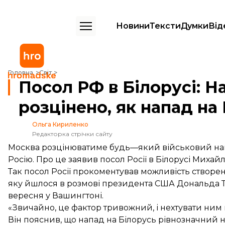
Новини
Тексти
Думки
Від
Посол РФ в Білорусі: Напад на Білорусь буде розцінено, як напад н
Головна
Світ
Посол РФ в Білорусі: Н
розцінено, як напад на
Ольга Кириленко
Редакторка стрічки сайту
Москва розцінюватиме будь—який військовий нап
Росію. Про це заявив посол Росії в Білорусі Михай
Так посол Росії прокоментував можливість створен
яку йшлося в розмові президента США Дональда 
вересня у Вашингтоні.
«Звичайно, це фактор тривожний, і нехтувати ним
Він пояснив, що напад на Білорусь рівнозначний н