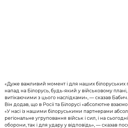
«Дуже важливий момент і для наших білоруських пар
напад на Білорусь, будь-який у військовому плані,
витікаючими з цього наслідками», — сказав Бабич.
Він додав, що в Росії та Білорусі «абсолютне взаєм
«У насі із нашими білоруськими партнерами абсолю
регіональне угруповання військ і сил, і на сьогодн
оборони, так і для удару у відповідь», — сказав пос