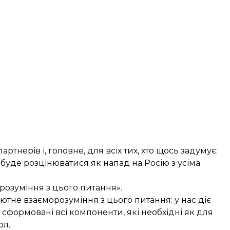
тнерів і, головне, для всіх тих, хто щось задумує:
 буде розцінюватися як напад на Росію з усіма
орозуміння з цього питання».
тне взаєморозуміння з цього питання: у нас діє
і сформовані всі компоненти, які необхідні як для
ол.