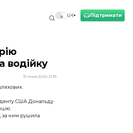
Підтримати
UK
рію
а водійку
31 січня 2020 21:35
шляховик.
зиденту США Дональду
нцію.
, за ним рушила