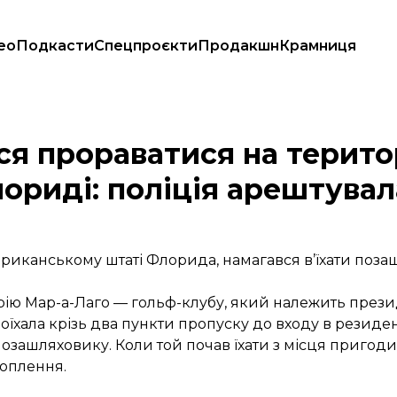
ео
Подкасти
Спецпроєкти
Продакшн
Крамниця
па у Флориді: поліція арештувала водійку
я прораватися на терито
ориді: поліція арештувал
иканському штаті Флорида, намагався в’їхати поза
орію Мар-а-Лаго — гольф-клубу, який належить пре
роїхала крізь два пункти пропуску до входу в резиде
зашляховику. Коли той почав їхати з місця пригоди
оплення.