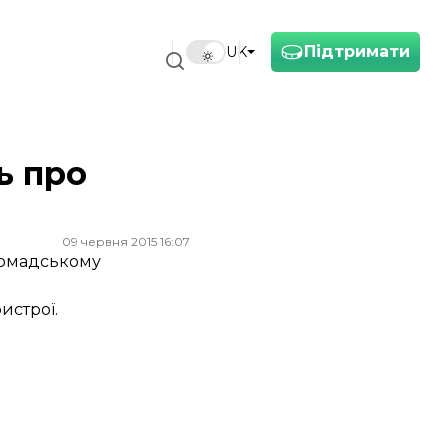
Підтримати
UK
ь про
09 червня 2015 16:07
ромадському
истрої.