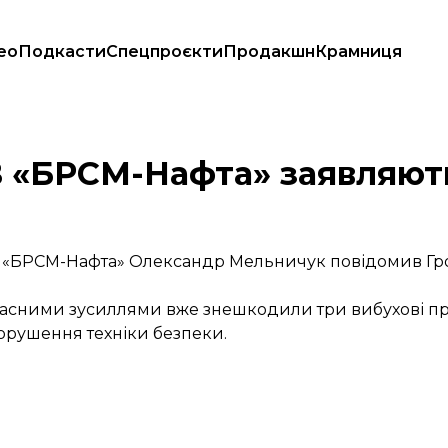
ео
Подкасти
Спецпроєкти
Продакшн
Крамниця
В «БРСМ-Нафта» заявляют
гу «БРСМ-Нафта» Олександр Мельничук повідомив Г
ласними зусиллями вже знешкодили три вибухові пр
порушення техніки безпеки.