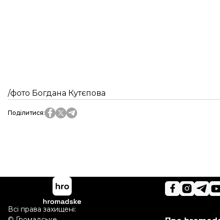
/фото Богдана Кутєпова
Поділитися
:
Всі права захищені:
©
Громадське