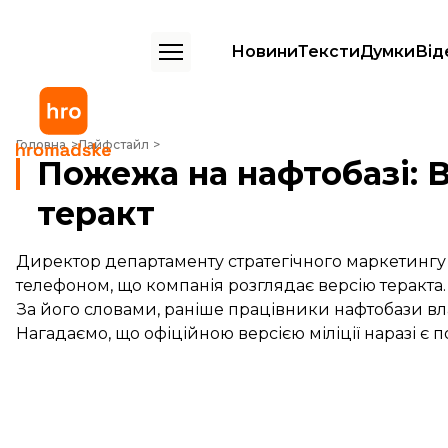
Новини
Тексти
Думки
Від
Пожежа на нафтобазі: В «БРСМ-Нафта» заявляють про теракт
Головна
Лайфстайл
Пожежа на нафтобазі: 
теракт
Директор департаменту стратегічного маркетин
телефоном, що компанія розглядає версію теракта.
За його словами, раніше працівники нафтобази в
Нагадаємо, що офіційною версією міліції наразі є 