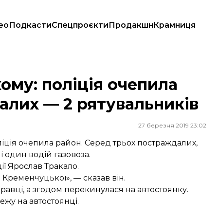
ео
Подкасти
Спецпроєкти
Продакшн
Крамниця
алих — 2 рятувальників
му: поліція очепила
алих — 2 рятувальників
27 березня 2019 23:02
іція очепила район. Серед трьох постраждалих,
 один водій газовоза.
ї Ярослав Тракало.
 Кременчуцької», — сказав він.
правці, а згодом перекинулася на автостоянку.
жу на автостоянці.