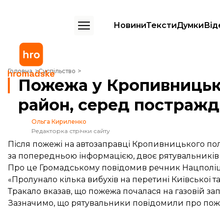
Новини
Тексти
Думки
Від
Пожежа у Кропивницькому: поліція очепила район, серед постражд
Головна
Суспільство
Пожежа у Кропивницько
район, серед постражд
Ольга Кириленко
Редакторка стрічки сайту
Після пожежі на автозаправці Кропивницького пол
за попередньою інформацією, двоє рятувальників і
Про це Громадському повідомив речник Нацполіці
«Пролунало кілька вибухів на перетині Київської та
Тракало вказав, що пожежа
почалася
на газовій за
Зазначимо, що рятувальники
повідомили
про поже