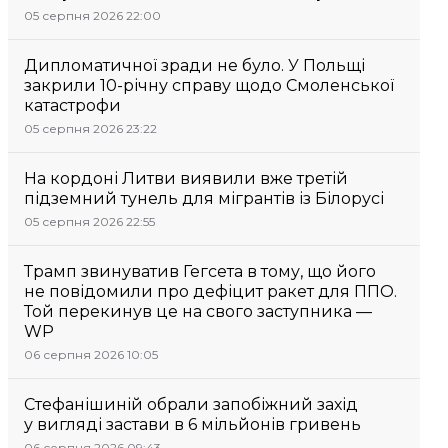
05 серпня 2026 22:00
Дипломатичної зради не було. У Польщі
закрили 10-річну справу щодо Смоленської
катастрофи
05 серпня 2026 23:22
На кордоні Литви виявили вже третій
підземний тунель для мігрантів із Білорусі
05 серпня 2026 22:55
Трамп звинуватив Гегсета в тому, що його
не повідомили про дефіцит ракет для ППО.
Той перекинув це на свого заступника —
WP
06 серпня 2026 10:05
Стефанішиній обрали запобіжний захід
у вигляді застави в 6 мільйонів гривень
06 серпня 2026 09:43