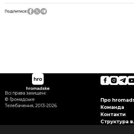
Поділитися
:
Всі права захищені:
©
Громадське
Про hromad
Телебачення
,
2013-2026.
Команда
Контакти
Структура в