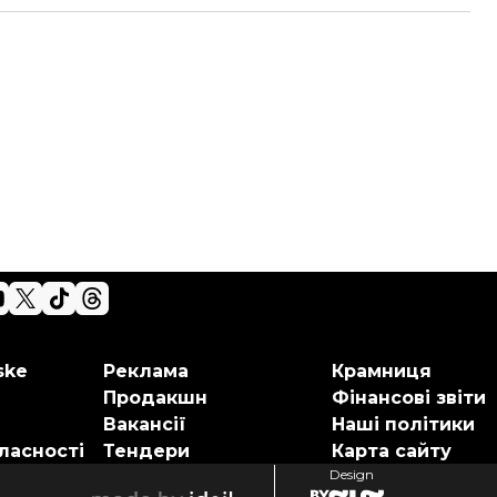
ske
Реклама
Крамниця
Продакшн
Фінансові звіти
Вакансії
Наші політики
ласності
Тендери
Карта сайту
Design