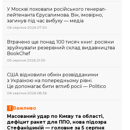
У Москві поховали російського генерал-
лейтенанта Єрусалимова. Він, імовірно,
загинув під час вибуху — медіа
06 серпня 2026 07:30
Втрачено ще понад 100 тисяч книг. росіяни
зруйнували резервний склад видавництва
BookChef
05 серпня 2026 21:09
США відновили обмін розвідданими
з Україною на попередньому рівні.
Це допомагає бити вглиб росії — Politico
06 серпня 2026 08:36
Важливо
Масований удар по Києву та області,
дефіцит ракет для ППО, нова підозра
Стефанішиній — головне за 5 серпня