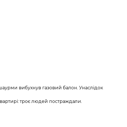
у шаурми
вибухнув газовий балон
. Унаслідок
квартирі: троє людей постраждали
.