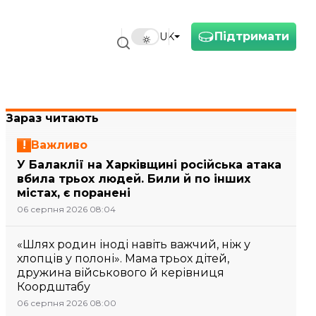
Підтримати
UK
Зараз читають
Важливо
У Балаклії на Харківщині російська атака
вбила трьох людей. Били й по інших
містах, є поранені
06 серпня 2026 08:04
«Шлях родин іноді навіть важчий, ніж у
хлопців у полоні». Мама трьох дітей,
дружина військового й керівниця
Коордштабу
06 серпня 2026 08:00