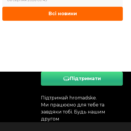
Всі новини
Підтримати
Підтримай hromadske.
Ми працюємо для тебе та
завдяки тобі. Будь нашим
другом