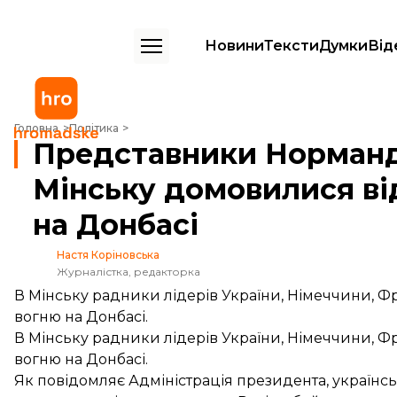
Новини
Тексти
Думки
Від
Представники Нормандського формату в Мінську домовилися відно
Головна
Політика
Представники Норманд
Мінську домовилися в
на Донбасі
Настя Коріновська
Журналістка, редакторка
В Мінську радники лідерів України, Німеччини, Ф
вогню на Донбасі.
В Мінську радники лідерів України, Німеччини, Ф
вогню на Донбасі.
Як
повідомляє
Адміністрація президента, українс