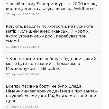
У російському Єкатеринбурзі за 2000 км від
кордону дрони атакували склад Wildberries
07 серпня 2026 09:05
Катують, вводять психотропи, не пускають
матір. Колишній американський морпіх,
якого утримують у росії, перебуває при
смерті
07 серпня 2026 08:48
У Києві припинив роботу забудовник, який
може бути пов’язаний із Єрмаком та
Медведчуком — Bihus.Info
07 серпня 2026 00:43
Боєприпасів на борту не було. Влада
Німеччини заперечує дані медіа про вантаж
на українському Ан-124, біля якого знайшли
дрон
07 серпня 2026 10:33