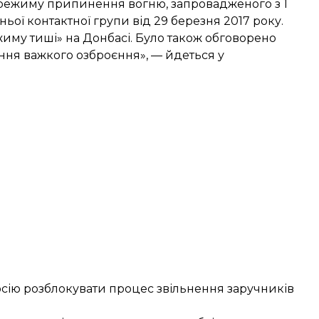
ежиму припинення вогню, запровадженого з 1
ьої контактної групи від 29 березня 2017 року.
иму тиші» на Донбасі. Було також обговорено
ня важкого озброєння», — йдеться у
осію розблокувати процес звільнення заручників