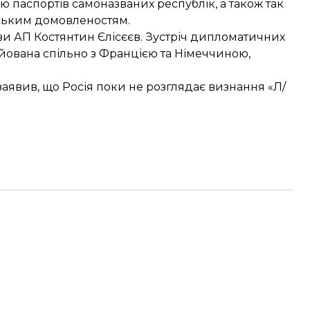
ю паспортів самоназваних республік, а також так
нським домовленостям.
ви АП Костянтин Єлісєєв.
Зустріч дипломатичних
ійована спільно з Францією та Німеччиною,
аявив, що Росія поки не розглядає
визнання «Л/