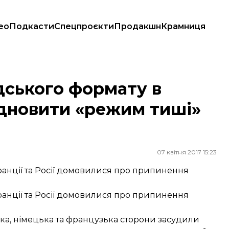
ео
Подкасти
Спецпроєкти
Продакшн
Крамниця
вити «режим тиші» на Донбасі
ського формату в
ідновити «режим тиші»
07 квітня 2017 15:23
ранції та Росії домовилися про припинення
ранції та Росії домовилися про припинення
ька, німецька та французька сторони засудили