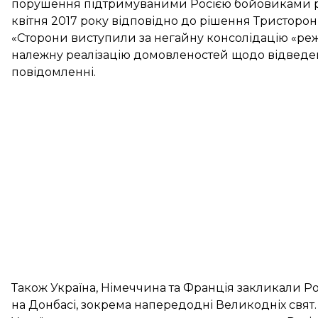
порушення підтримуваними Росією бойовиками р
квітня 2017 року відповідно до рішення Тристоронн
«Сторони виступили за негайну консолідацію «реж
належну реалізацію домовленостей щодо відведен
повідомленні.
Також Україна, Німеччина та Франція закликали Р
на Донбасі, зокрема напередодні Великодніх свят.