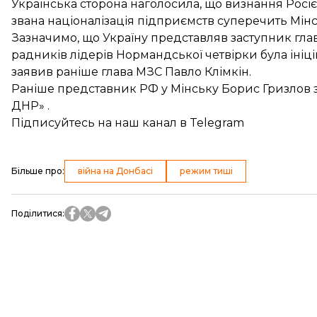
Українська сторона наголосила, що визнання Росіє
звана націоналізація підприємств суперечить Мі
Зазначимо, що Україну представляв заступник гла
радників
лідерів Нормандської четвірки була ініц
заявив раніше глава МЗС Павло Клімкін.
Раніше представник РФ у Мінську Борис Гризлов з
ДНР»
.
Підписуйтесь на
наш канал
в Telegram
Більше про
:
війна на Донбасі
режим тиші
Поділитися
: