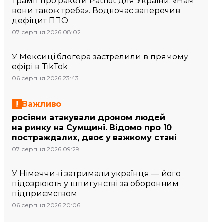
Трамп про ракети Patriot для України: «Нам
вони також треба». Водночас заперечив
дефіцит ППО
07 серпня 2026 08:02
У Мексиці блогера застрелили в прямому
ефірі в TikTok
06 серпня 2026 23:43
Важливо
росіяни атакували дроном людей
на ринку на Сумщині. Відомо про 10
постраждалих, двоє у важкому стані
07 серпня 2026 09:29
У Німеччині затримали українця — його
підозрюють у шпигунстві за оборонним
підприємством
06 серпня 2026 20:06