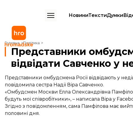
Новини
Тексти
Думки
Від
Представники омбудсмена Росії мають намір відвідати Савченко у 
Головна
Політика
Представники омбудсме
відвідати Савченко у н
Представники омбудсмена Росії відвідають у нед
повідомила сестра Надії Віра Савченко.
«Омбудсмен Москви Елла Олександрівна Памфілова 
будуть мої співробітники», – написала Віра у Faceb
Згідно з повідомленням, сама Памфілова має вийти
половині дня.