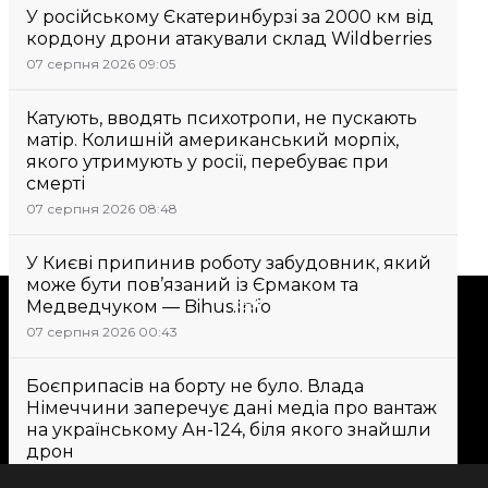
У російському Єкатеринбурзі за 2000 км від
кордону дрони атакували склад Wildberries
07 серпня 2026 09:05
Катують, вводять психотропи, не пускають
матір. Колишній американський морпіх,
якого утримують у росії, перебуває при
смерті
07 серпня 2026 08:48
У Києві припинив роботу забудовник, який
може бути пов’язаний із Єрмаком та
Підтримати
Медведчуком — Bihus.Info
07 серпня 2026 00:43
Підтримай hromadske.
Боєприпасів на борту не було. Влада
Ми працюємо для тебе та
Німеччини заперечує дані медіа про вантаж
завдяки тобі. Будь нашим
на українському Ан-124, біля якого знайшли
дрон
другом
07 серпня 2026 10:33