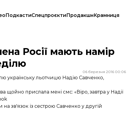
ео
Подкасти
Спецпроєкти
Продакшн
Крамниця
неділю
на Росії мають намір
еділю
06 березня 2016 00:06
ілю українську льотчицю Надію Савченко,
щойно прислала мені смс: «Віро, завтра у Надії
ook
 на зв'язок із сестрою Савченко у другій