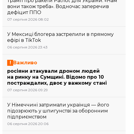
Трамп про ракети Patriot для України: «Нам
вони також треба». Водночас заперечив
дефіцит ППО
07 серпня 2026 08:02
У Мексиці блогера застрелили в прямому
ефірі в TikTok
06 серпня 2026 23:43
Важливо
росіяни атакували дроном людей
на ринку на Сумщині. Відомо про 10
постраждалих, двоє у важкому стані
07 серпня 2026 09:29
У Німеччині затримали українця — його
підозрюють у шпигунстві за оборонним
підприємством
06 серпня 2026 20:06