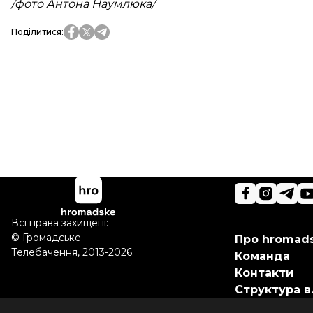
/фото Антона Наумлюка/
Поділитися
:
Всі права захищені:
©
Громадське
Про hromad
Телебачення
,
2013-2026.
Команда
Контакти
Структура в