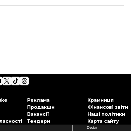
ske
Реклама
Крамниця
Продакшн
Фінансові звіти
Вакансії
Наші політики
ласності
Тендери
Карта сайту
Design