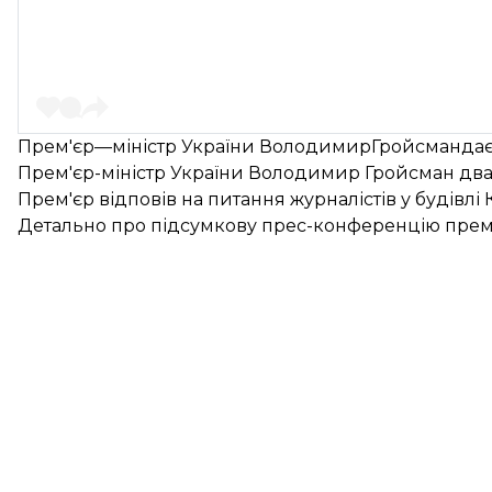
Прем'єр—міністр України ВолодимирГройсмандає
Прем'єр-міністр України Володимир Гройсман два
Прем'єр відповів на питання журналістів у будівлі К
Детально про підсумкову прес-конференцію прем'є