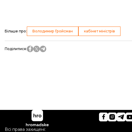
Більше про
:
Володимир Гройсман
кабінет міністрів
Поділитися
:
Всі права захищені: