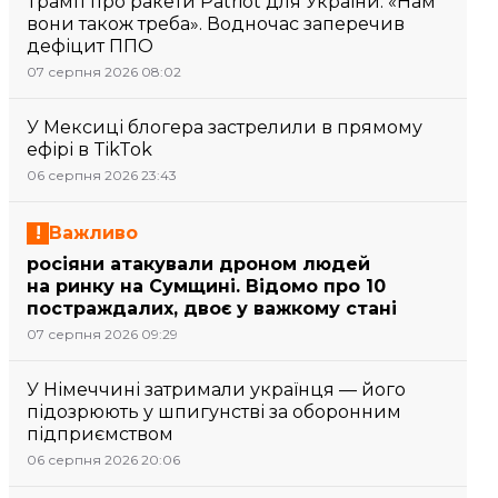
Трамп про ракети Patriot для України: «Нам
вони також треба». Водночас заперечив
дефіцит ППО
07 серпня 2026 08:02
У Мексиці блогера застрелили в прямому
ефірі в TikTok
06 серпня 2026 23:43
Важливо
росіяни атакували дроном людей
на ринку на Сумщині. Відомо про 10
постраждалих, двоє у важкому стані
07 серпня 2026 09:29
У Німеччині затримали українця — його
підозрюють у шпигунстві за оборонним
підприємством
06 серпня 2026 20:06