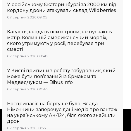
У російському Єкатеринбурзі за 2000 км від
кордону дрони атакували склад Wildberries
07 серпня 2026 09:05
Катують, вводять психотропи, не пускають
матір. Колишній американський морпіх,
якого утримують у росії, перебуває при
смерті
07 серпня 2026 08:48
У Києві припинив роботу забудовник, який
може бути пов’язаний із Єрмаком та
Медведчуком — Bihus.Info
07 серпня 2026 00:43
Боєприпасів на борту не було. Влада
Німеччини заперечує дані медіа про вантаж
на українському Ан-124, біля якого знайшли
Підтримати
дрон
07 серпня 2026 10:33