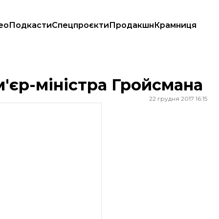
ео
Подкасти
Спецпроєкти
Продакшн
Крамниця
'єр-міністра Гройсмана
22 грудня 2017 16:15