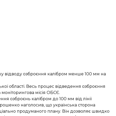
у відводу озброєння калібром менше 100 мм на
ької області. Весь процес відведення озброєння
а моніторингова місія ОБСЄ.
ння озброєнь калібром до 100 мм від лінії
орошенко наголосив, що українська сторона
еціально продуманого плану. Він дозволяє швидко