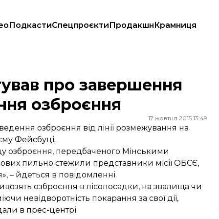
ео
Подкасти
Спецпроєкти
Продакшн
Крамниця
дення озброєння
тував про завершення
ння озброєння
17 жовтня 2015 13:49
ведення озброєння від лінії розмежування на
оєму
Фейсбуці
.
ду озброєння, передбаченого Мінськими
ових пильно стежили представники місії ОБСЄ,
, – йдеться в повідомленні.
озять озброєння в лісопосадки, на звалища чи
іючи невідворотність покарання за свої дії,
дали в прес-центрі.