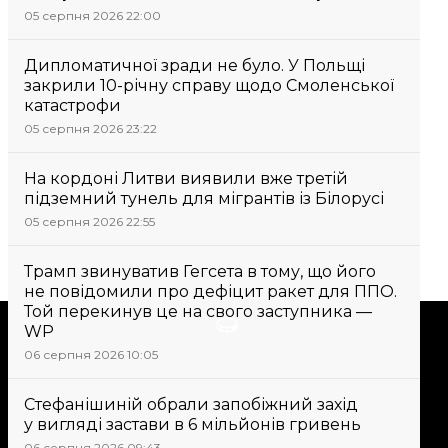
05 серпня 2026 22:00
Дипломатичної зради не було. У Польщі
закрили 10-річну справу щодо Смоленської
катастрофи
05 серпня 2026 23:22
На кордоні Литви виявили вже третій
підземний тунель для мігрантів із Білорусі
05 серпня 2026 22:55
Трамп звинуватив Гегсета в тому, що його
не повідомили про дефіцит ракет для ППО.
Той перекинув це на свого заступника —
Підтримати
WP
06 серпня 2026 10:05
Підтримай hromadske.
Стефанішиній обрали запобіжний захід
Ми працюємо для тебе та
у вигляді застави в 6 мільйонів гривень
завдяки тобі. Будь нашим
06 серпня 2026 09:43