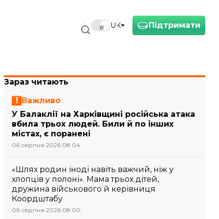
Підтримати
UK
Зараз читають
Важливо
У Балаклії на Харківщині російська атака
вбила трьох людей. Били й по інших
містах, є поранені
06 серпня 2026 08:04
«Шлях родин іноді навіть важчий, ніж у
хлопців у полоні». Мама трьох дітей,
дружина військового й керівниця
Коордштабу
06 серпня 2026 08:00