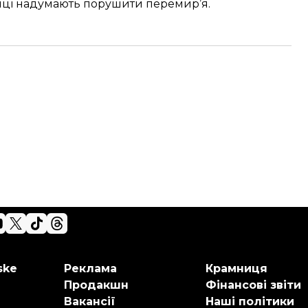
манці надумають порушити перемир’я.
ske
Реклама
Крамниця
Продакшн
Фінансові звіти
Вакансії
Наші політики