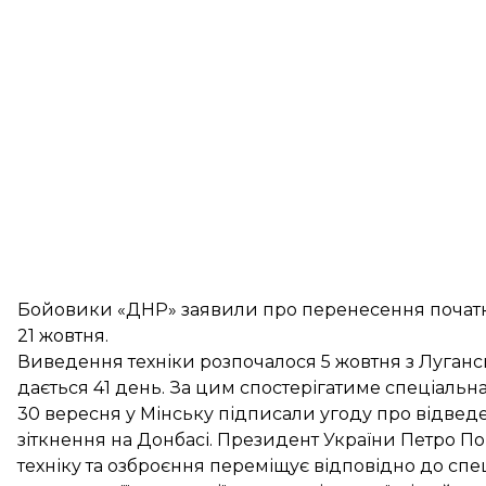
Бойовики «ДНР» заявили про перенесення початк
21 жовтня.
Виведення техніки розпочалося 5 жовтня з Луганс
дається 41 день. За цим спостерігатиме спеціальн
30 вересня у Мінську підписали угоду про відведе
зіткнення на Донбасі. Президент України Петро П
техніку та озброєння переміщує відповідно до сп