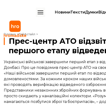
Новини
Тексти
Думки
Від
Прес-центр АТО відзвітував про завершення першого етапу відве
Головна
Лайфстайл
Прес-центр АТО відзві
першого етапу відведе
Українські військові завершили перший етап з від
Донбасі. Про це повідомив прес-центр АТО на св
«Наші військові завершили перший етап по відво
домовленостями. За кожним кроком наших військ
які проводять верифікацію відведеного озброєння»
Представники незаконних збройних формувань вив
просто скидають у каналізаційні колектори. «Розум
намагаються позбутися зброї та боєприпасів», – до