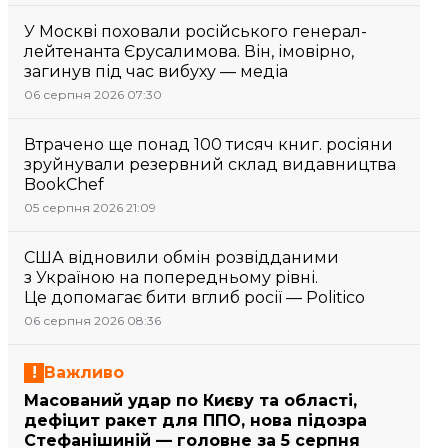
У Москві поховали російського генерал-
лейтенанта Єрусалимова. Він, імовірно,
загинув під час вибуху — медіа
06 серпня 2026 07:30
Втрачено ще понад 100 тисяч книг. росіяни
зруйнували резервний склад видавництва
BookChef
05 серпня 2026 21:09
США відновили обмін розвідданими
з Україною на попередньому рівні.
Це допомагає бити вглиб росії — Politico
06 серпня 2026 08:36
Важливо
Масований удар по Києву та області,
дефіцит ракет для ППО, нова підозра
Стефанішиній — головне за 5 серпня