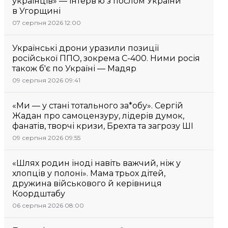
українців» — інтерв’ю з послом України
в Угорщині
07 серпня 2026 12:00
Українські дрони уразили позиції
російської ППО, зокрема С-400. Ними росія
також б'є по Україні — Мадяр
09 серпня 2026 09:41
«Ми — у стані тотального за*обу». Сергій
Жадан про самоцензуру, лідерів думок,
фанатів, творчі кризи, Брехта та загрозу ШІ
09 серпня 2026 09:55
«Шлях родин іноді навіть важчий, ніж у
хлопців у полоні». Мама трьох дітей,
дружина військового й керівниця
Коордштабу
06 серпня 2026 08:00