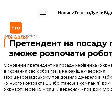
Новини
Тексти
Думки
Від
Претендент на посаду голови «Укрнафти» зможе розпочати роботу
Головна
Економіка
Претендент на посаду 
зможе розпочати робот
Основний претендент на посаду керівника «Укрна
виконання своїх обов'язків не раніше 4 вересня.
Про це Громадському
повідомило
джерело в Кабмі
«У нього контракт з BG (британська компанія) до 4
Укрнафті через 1,5 місяці 7 вересня», - повідомило