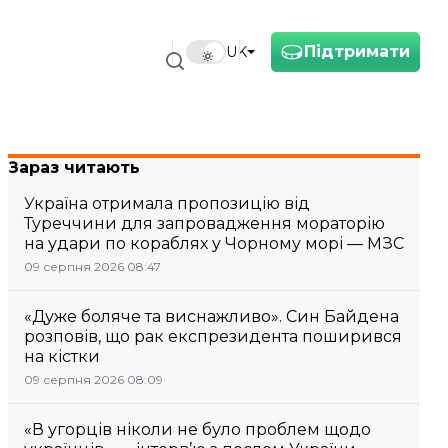
Підтримати
UK
Зараз читають
Україна отримала пропозицію від
Туреччини для запровадження мораторію
на удари по кораблях у Чорному морі — МЗС
09 серпня 2026 08:47
«Дуже боляче та виснажливо». Син Байдена
розповів, що рак експрезидента поширився
на кістки
09 серпня 2026 08:09
«В угорців ніколи не було проблем щодо