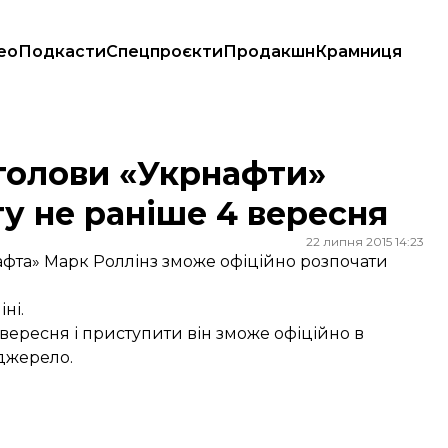
ео
Подкасти
Спецпроєкти
Продакшн
Крамниця
 не раніше 4 вересня
голови «Укрнафти»
у не раніше 4 вересня
22 липня 2015 14:23
фта» Марк Роллінз зможе офіційно розпочати
ні.
 вересня і приступити він зможе офіційно в
 джерело.