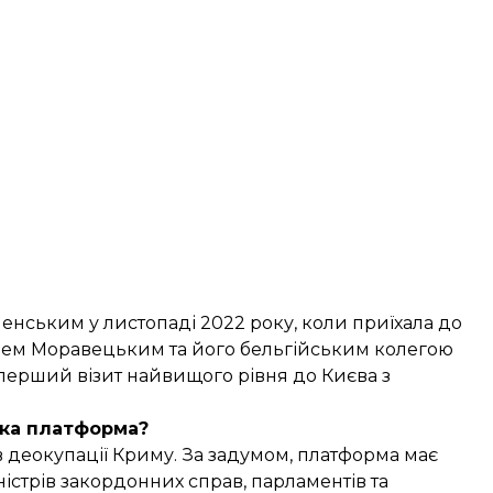
енським у листопаді 2022 року, коли приїхала до
ушем Моравецьким та його бельгійським колегою
перший візит найвищого рівня до Києва з
ька платформа?
деокупації Криму. За задумом, платформа має
ністрів закордонних справ, парламентів та