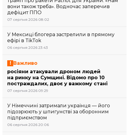
Трамп про ракети Patriot для України: «Нам
вони також треба». Водночас заперечив
дефіцит ППО
07 серпня 2026 08:02
У Мексиці блогера застрелили в прямому
ефірі в TikTok
06 серпня 2026 23:43
Важливо
росіяни атакували дроном людей
на ринку на Сумщині. Відомо про 10
постраждалих, двоє у важкому стані
07 серпня 2026 09:29
У Німеччині затримали українця — його
підозрюють у шпигунстві за оборонним
підприємством
06 серпня 2026 20:06