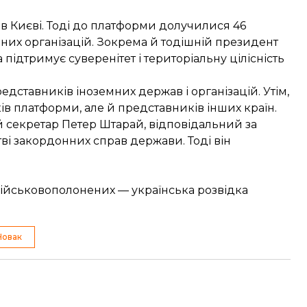
 в Києві. Тоді до платформи
долучилися
46
дних організацій. Зокрема й тодішній президент
ідтримує суверенітет і територіальну цілісність
дставників іноземних держав і організацій. Утім,
в платформи, але й представників інших країн.
 секретар Петер Штарай, відповідальний за
тві закордонних справ держави. Тоді він
ійськовополонених — українська розвідка
Новак