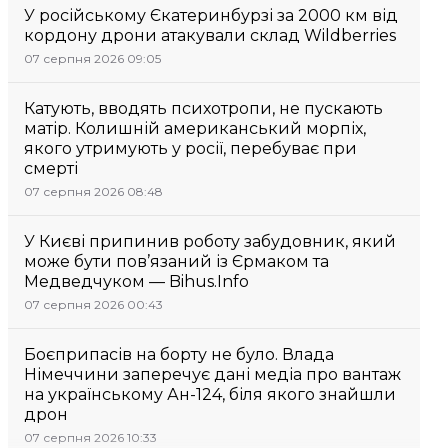
У російському Єкатеринбурзі за 2000 км від
кордону дрони атакували склад Wildberries
07 серпня 2026 09:05
Катують, вводять психотропи, не пускають
матір. Колишній американський морпіх,
якого утримують у росії, перебуває при
смерті
07 серпня 2026 08:48
У Києві припинив роботу забудовник, який
може бути пов’язаний із Єрмаком та
Медведчуком — Bihus.Info
07 серпня 2026 00:43
Боєприпасів на борту не було. Влада
Німеччини заперечує дані медіа про вантаж
на українському Ан-124, біля якого знайшли
дрон
07 серпня 2026 10:33