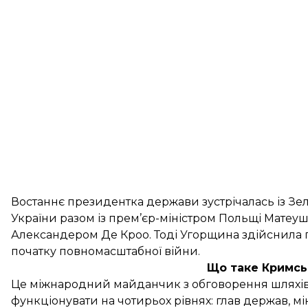
Востаннє президентка держави зустрічалась із Зел
України разом із прем’єр-міністром Польщі Мате
Александером Де Кроо. Тоді Угорщина здійснила 
початку повномасштабної війни.
Що таке Кримс
Це міжнародний майданчик з обговорення шляхів 
функціонувати на чотирьох рівнях: глав держав, мі