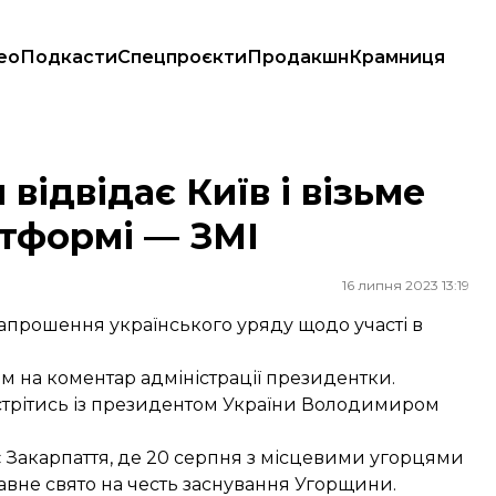
ео
Подкасти
Спецпроєкти
Продакшн
Крамниця
атформі — ЗМІ
ідвідає Київ і візьме
атформі — ЗМІ
16 липня 2023 13:19
прошення українського уряду щодо участі в
м на коментар адміністрації президентки.
зустрітись із президентом України Володимиром
є Закарпаття, де 20 серпня з місцевими угорцями
вне свято на честь заснування Угорщини.