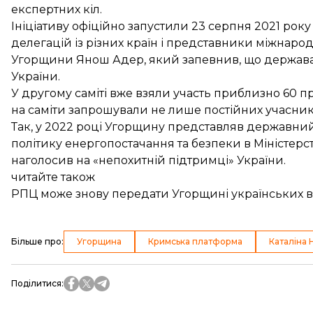
експертних кіл.
Ініціативу офіційно запустили 23 серпня 2021 року
делегацій із різних країн і представники міжнаро
Угорщини Янош Адер, який запевнив, що держава п
України.
У другому саміті вже
взяли участь
приблизно 60 пре
на саміти запрошували не лише постійних учасникі
Так, у 2022 році Угорщину представляв державний
політику енергопостачання та безпеки в Міністерс
наголосив на «непохитній підтримці» України.
читайте також
РПЦ може знову передати Угорщині українських в
Більше про
:
Угорщина
Кримська платформа
Каталіна 
Поділитися
: