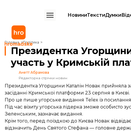
Новини
Тексти
Думки
Від
Президентка Угорщини відвідає Київ і візьме участь у Кримській пл
Головна
Політика
Президентка Угорщини в
участь у Кримській пл
Анетт Абрамова
Редакторка стрічки новин
Президентка Угорщини Каталін Новак прийняла за
засіданні Кримської платформи 23 серпня в Києві.
Про це
пише
угорське видання Telex із посилання
Під час візиту угорська лідерка зможе особисто 
Зеленським, зазначає видання.
Крім того, перед поїздкою до Києва Новак відвіда
відзначить День Святого Стефана — головне держа