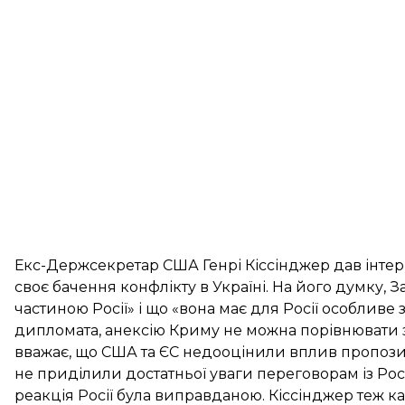
Екс-Держсекретар США Генрі Кіссінджер дав інте
своє бачення конфлікту в Україні. На його думку, З
частиною Росії» і що «вона має для Росії особлив
дипломата, анексію Криму не можна порівнювати з
вважає, що США та ЄС недооцінили вплив пропозиці
не приділили достатньої уваги переговорам із Росі
реакція Росії була виправданою. Кіссінджер теж каж