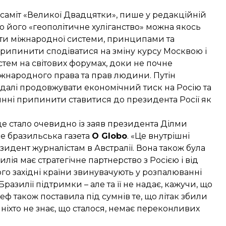
а саміт «Великої Двадцятки», пише у редакційній
що його «геополітичне хуліганство» можна якось
еліти міжнародної системи, принципами та
 припинити сподіватися на зміну курсу Москвою і
стем на світових форумах, доки не почне
іжнародного права та прав людини. Путін
й далі продовжувати економічний тиск на Росію та
инні припинити ставитися до президента Росії як
 це стало очевидно із заяв президента Ділми
ше бразильська газета
O Globo
. «Це внутрішні
зидент журналістам в Австралії. Вона також була
азилія має стратегічне партнерство з Росією і від
ого західні країни звинувачують у розпалюванні
 Бразилії підтримки – але та її не надає, кажучи, що
еф також поставила під сумнів те, що літак збили
ніхто не знає, що сталося, немає переконливих