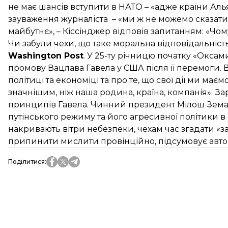
не має шансів вступити в НАТО – «адже країни Аль
зауваження журналіста – «ми ж не можемо сказати 
майбутнє», – Кіссінджер відповів запитанням: «Чому
Чи забули чехи, що таке моральна відповідальніст
Washington Post
. У 25-ту річницю початку «Оксам
промову Вацлава Гавела у США після її перемоги. 
політиці та економіці та про те, що свої дії ми ма
значнішим, ніж наша родина, країна, компанія». Зар
принципів Гавела. Чинний президент Мілош Зема
путінського режиму та його агресивної політики в У
накривають вітри небезпеки, чехам час згадати «за
припинити мислити провінційно, підсумовує автор 
Поділитися
: