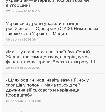
українців» — інтерв’ю з послом України
в Угорщині
07 серпня 2026 12:00
Українські дрони уразили позиції
російської ППО, зокрема С-400. Ними росія
також б'є по Україні — Мадяр
09 серпня 2026 09:41
«Ми — у стані тотального за*обу». Сергій
Жадан про самоцензуру, лідерів думок,
фанатів, творчі кризи, Брехта та загрозу ШІ
09 серпня 2026 09:55
«Шлях родин іноді навіть важчий, ніж у
хлопців у полоні». Мама трьох дітей,
дружина військового й керівниця
Коордштабу
06 серпня 2026 08:00