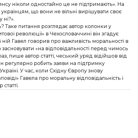
янсу ніколи одностайно це не підтримають». На
українцям, що вони не вільні вирішувати своє
 ні?».
ь? Таке питання розглядає автор колонки у
итової революції» в Чехословаччині він згадує
В ній Гавел говорив про важливість моральності в
ємо засновувати «на відповідальності перед чимось
аз, пише автор статті, чеський уряд відійшов від
н регулярно робить заяви на підтримку
країні. У час, коли Східну Європу знову
повіді» Гавела про моральну відповідальність і
статті.