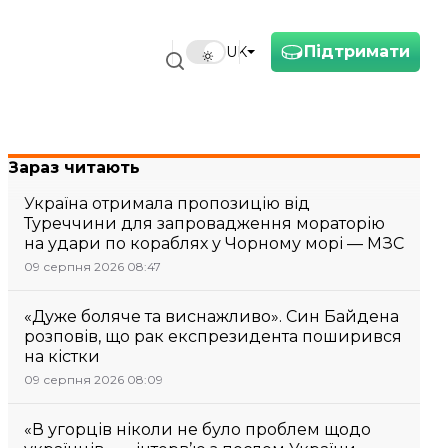
Підтримати
UK
Зараз читають
Україна отримала пропозицію від
Туреччини для запровадження мораторію
на удари по кораблях у Чорному морі — МЗС
09 серпня 2026 08:47
«Дуже боляче та виснажливо». Син Байдена
розповів, що рак експрезидента поширився
на кістки
09 серпня 2026 08:09
«В угорців ніколи не було проблем щодо