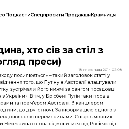
ео
Подкасти
Спецпроєкти
Продакшн
Крамниця
огляд преси)
на, хто сів за стіл з
огляд преси)
18 листопада 2014 02:08
Заходу посилюється» – такий заголовок статті у
відчення того, що Путіну в Австралії влаштували
тку, зустрічали його нижчі за рангом посадовці,
України». Втім, у Брісбені Путін таки провів
ерами та прем'єром Австралії. З канцлером
дини, до другої ночі. За інформацією одного з
я невдоволеною перемовинами. Співрозмовник
и Німеччина готова відмовитися від Росії як від