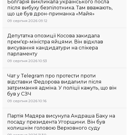
Болгарія викликала українського посла
після вибуху безпілотника. Там вважають,
що це був дрон-приманка «Майя»
09 серпня 2026 09:12
Депутатка опозиції Косова закидала
прем'єр-міністра яйцями. Він відклав
висування кандидатури на спікера
парламенту
09 серпня 2026 10:53
Чат у Telegram про протести проти
відставки Федорова видалили після
затримання адміна. У поліції кажуть, що він
був у СЗЧ
09 серпня 2026 10:16
Партія Мадяра висунула Андраша Баку на
посаду президента Угорщини. Він був
колишнім головою Верховного суду
09 серпня 2026 11:30