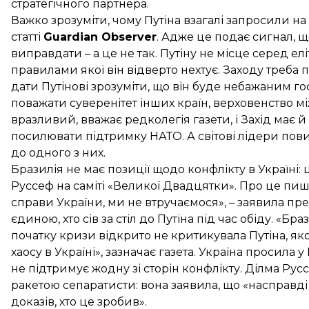
стратегічного партнера.
Важко зрозуміти, чому Путіна взагалі запросили н
статті
Guardian Observer
. Адже це подає сигнал, 
виправдати – а це не так. Путіну не місце серед 
правилами якої він відверто нехтує. Заходу треба
дати Путінові зрозуміти, що він буде небажаним го
поважати суверенітет інших країн, верховенство м
вразливий, вважає редколегія газети, і Захід має 
посилювати підтримку НАТО. А світові лідери пов
до одного з них.
Бразилія не має позиції щодо конфлікту в Україні:
Руссеф на саміті «Великої Двадцятки». Про це пи
справи України, ми не втручаємося», – заявила пре
єдиною, хто сів за стіл до Путіна під час обіду. «Бр
початку кризи відкрито не критикувала Путіна, як
хаосу в Україні», зазначає газета. Україна просила у
не підтримує жодну зі сторін конфлікту. Ділма Русс
ракетою сепаратисти: вона заявила, що «насправді 
доказів, хто це зробив».