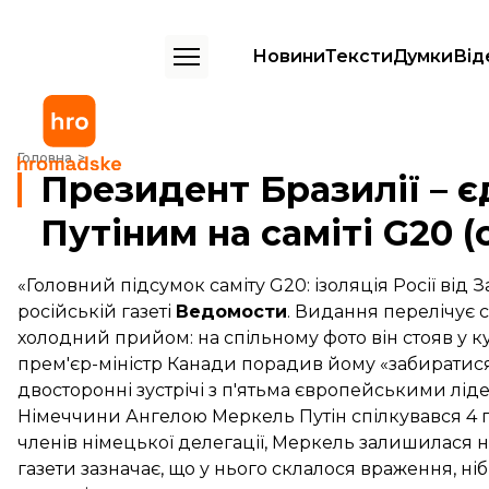
Новини
Тексти
Думки
Від
Президент Бразилії – єдина, хто сів за стіл з Путіним на саміті G20 (
Головна
Президент Бразилії – єди
Путіним на саміті G20 (
«Головний підсумок саміту G20: ізоляція Росії від 
російській газеті
Ведомости
. Видання перелічує с
холодний прийом: на спільному фото він стояв у ку
прем'єр-міністр Канади порадив йому «забиратися з 
двосторонні зустрічі з п'ятьма європейськими лід
Німеччини Ангелою Меркель Путін спілкувався 4 го
членів німецької делегації, Меркель залишилас
газети зазначає, що у нього склалося враження, ніб