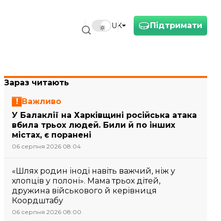
Підтримати
UK
Зараз читають
Важливо
У Балаклії на Харківщині російська атака
вбила трьох людей. Били й по інших
містах, є поранені
06 серпня 2026 08:04
«Шлях родин іноді навіть важчий, ніж у
хлопців у полоні». Мама трьох дітей,
дружина військового й керівниця
Коордштабу
06 серпня 2026 08:00