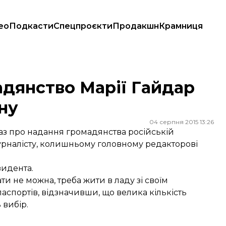
ео
Подкасти
Спецпроєкти
Продакшн
Крамниця
іну
дянство Марії Гайдар
ну
04 серпня 2015 13:26
з про надання громадянства російській
журналісту, колишньому головному редакторові
зидента.
 не можна, треба жити в ладу зі своїм
аспортів, відзначивши, що велика кількість
 вибір.