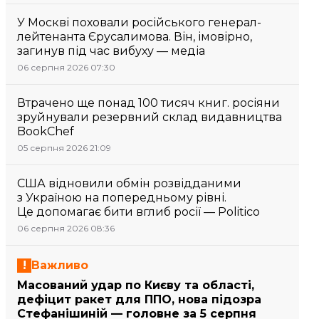
У Москві поховали російського генерал-
лейтенанта Єрусалимова. Він, імовірно,
загинув під час вибуху — медіа
06 серпня 2026 07:30
Втрачено ще понад 100 тисяч книг. росіяни
зруйнували резервний склад видавництва
BookChef
05 серпня 2026 21:09
США відновили обмін розвідданими
з Україною на попередньому рівні.
Це допомагає бити вглиб росії — Politico
06 серпня 2026 08:36
Важливо
Масований удар по Києву та області,
дефіцит ракет для ППО, нова підозра
Стефанішиній — головне за 5 серпня