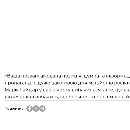
«Ваша незаангажована позиція, думка та інформаці
пропаганді є дуже важливою для мільйонів росіян
Марія Гайдар у свою чергу вибачилася за те, що від
що «Україна побачить, що росіяни - це не лише війн
Поділитися
: