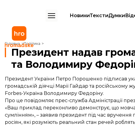
Новини
Тексти
Думки
Від
Президент надав громадянство Марії Гайдар та Володимиру Федор
Головна
Політика
Президент надав грома
та Володимиру Федорі
Президент України Петро Порошенко підписав ука
громадській діячці Марії Гайдар та російському 
Forbes-Україна Володимиру Федоріну.
Про це повідомляє прес-служба Адміністрації пре
«Ваш приклад переконливо демонструє, що мовчати
сумлінням», – заявив президент під час вручення п
росіян, які розуміють реальний стан речей роблять