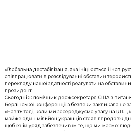
«Глобальна дестабілізація, яка ініціюється і інспі
співпрацювати в розслідуванні обставин терористи
перекладу нашої здатності реагувати на обставини
президент.
Сьогодні ж помічник держсекретаря США з питань Є
Берлінської конференції з безпеки закликала не за
«Навіть тоді, коли ми зосереджуємо увагу на ІДІЛ,
майже один мільйон українців стояв впродовж днів
щоб їхній уряд забезпечив їм те, що ми маємо: люд