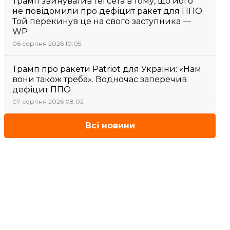
Трамп звинуватив Гегсета в тому, що його
не повідомили про дефіцит ракет для ППО.
Той перекинув це на свого заступника —
WP
06 серпня 2026 10:05
Трамп про ракети Patriot для України: «Нам
вони також треба». Водночас заперечив
дефіцит ППО
07 серпня 2026 08:02
Всі новини