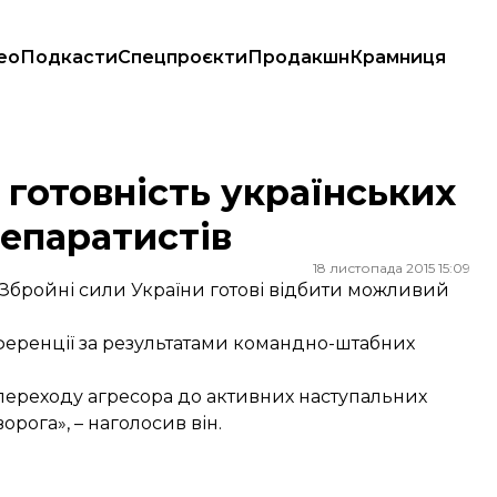
ео
Подкасти
Спецпроєкти
Продакшн
Крамниця
п сепаратистів
готовність українських
сепаратистів
18 листопада 2015 15:09
Збройні сили України готові відбити можливий
нференції за результатами командно-штабних
 переходу агресора до активних наступальних
орога», – наголосив він.