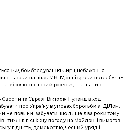
рується РФ, бомбардування Сирії, небажання
чної атаки на літак МН-17, інші кроки потребують
 на абсолютно інший рівень», – зазначив
вропи та Євразії Вікторія Нуланд в ході
бувати про Україну в умовах боротьби з ІДІЛом.
 ми не повинні забувати, що лише два роки тому,
 і тижнів в сніжну погоду на Майдані і вимагав,
ську гідність, демократію, чесний уряд і