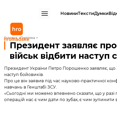
Новини
Тексти
Думки
Від
Президент заявляє про готовність українських військ відбити насту
Головна
Політика
Президент заявляє про 
військ відбити наступ 
Президент України Петро Порошенко заявляє, що 
наступ бойовиків.
Про це він заявив під час науково-практичної ко
навчань в Генштабі ЗСУ.
«Сьогодні ми можемо впевнено сказати, що у разі
операцій нас є чим дати по зубах, є чим зупинити в