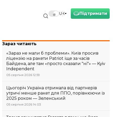
Підтримати
UK
Зараз читають
«Зараз не мали б проблеми». Київ просив
ліцензію на ракети Patriot іще за часів
Байдена, але там «просто сказали "ні"» — Kyiv
Independent
05 серпня 2026 12:59
Цьогоріч Україна отримала від партнерів
утричі менше ракет для ППО, порівнюючи із
2025 роком — Зеленський
05 серпня 2026 14:03