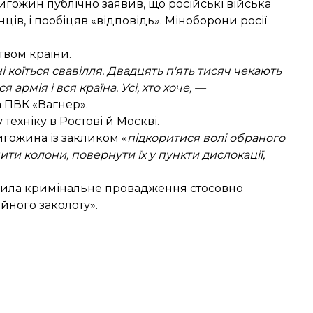
ригожин публічно
заявив
, що російські війська
ів, і пообіцяв «відповідь». Міноборони росії
твом країни.
і коїться свавілля. Двадцять п'ять тисяч чекають
армія і вся країна. Усі, хто хоче, —
а ПВК «Вагнер».
ехніку в Ростові й Москві.
гожина із закликом «
підкоритися волі обраного
ити колони, повернути їх у пункти дислокації,
рила кримінальне провадження
стосовно
йного заколоту».