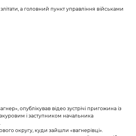
ь злітати, а головний пункт управління військами
Вагнер»,
опублікував
відео зустрічі пригожина із
вкуровим і заступником начальника
.
кового округу, куди зайшли «вагнерівці».