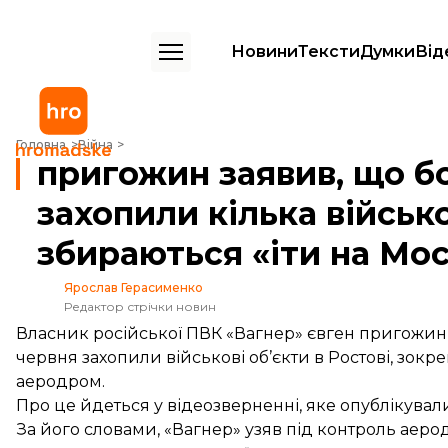
Новини
Тексти
Думки
Від
пригожин заявив, що бойовики ПВК «Вагнер» захопили кілька військо
Головна
Війна
пригожин заявив, що б
захопили кілька військо
збираються «іти на Мо
Ярослав Герасименко
Редактор стрічки новин
Власник російської ПВК «Вагнер» євген пригожин 
червня захопили військові об’єкти в Ростові, зокр
аеродром.
Про це
йдеться
у відеозверненні, яке опублікувал
За його словами, «Вагнер» узяв під контроль аер