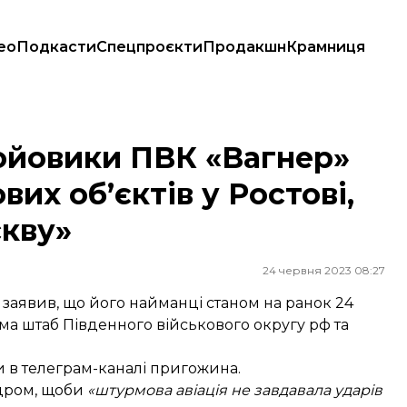
ео
Подкасти
Спецпроєкти
Продакшн
Крамниця
вих об’єктів у Ростові, збираються «іти на Москву»
ойовики ПВК «Вагнер»
вих об’єктів у Ростові,
скву»
24 червня 2023 08:27
заявив, що його найманці станом на ранок 24
ема штаб Південного військового округу рф та
и в телеграм-каналі пригожина.
одром, щоби
«штурмова авіація не завдавала ударів