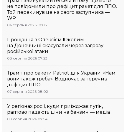
Трамп звинуватив Гегсета в тому, що його
не повідомили про дефіцит ракет для ППО.
Той перекинув це на свого заступника —
WP
06 серпня 2026 10:05
Прощання з Олексієм Юковим
на Донеччині скасували через загрозу
російської атаки
08 серпня 2026 07:23
Трамп про ракети Patriot для України: «Нам
вони також треба». Водночас заперечив
дефіцит ППО
07 серпня 2026 08:02
У регіонах росії, куди приїжджає путін,
раптово падають ціни на бензин — медіа
08 серпня 2026 07:54