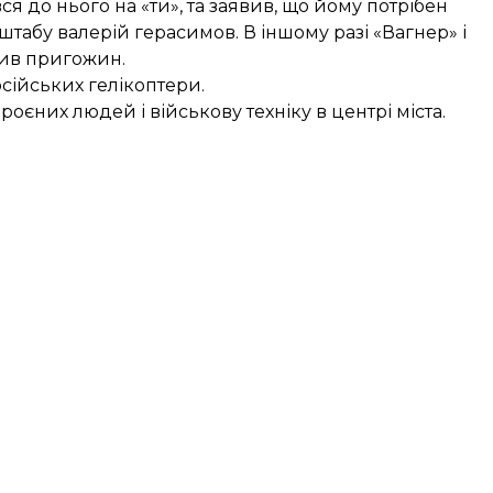
 до нього на «ти», та заявив, що йому потрібен
штабу валерій герасимов. В іншому разі «Вагнер» і
зив пригожин.
осійських гелікоптери.
єних людей і військову техніку в центрі міста.