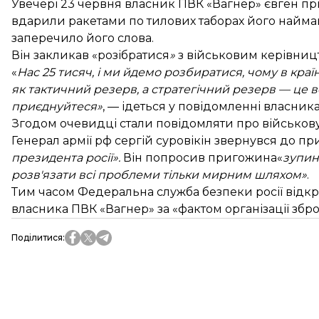
Увечері 23 червня власник ПВК «Вагнер» євген п
вдарили ракетами по тилових таборах його найманц
заперечило його слова.
Він закликав «розібратися
»
з військовим керівниц
«
Нас 25 тисяч, і ми йдемо розбиратися, чому в країн
як тактичний резерв, а стратегічний резерв — це вся 
приєднуйтеся»
, — ідеться у повідомленні власник
Згодом очевидці стали повідомляти про військову т
Генерал армії рф сергій суровікін
звернувся
до при
президента росії».
Він попросив пригожина«
зупин
розв'язати всі проблеми тільки мирним шляхом»
.
Тим часом Федеральна служба безпеки росії
відк
власника ПВК «Вагнер» за «фактом організації збро
Поділитися
: