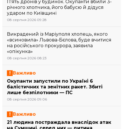
П’ять дронів у будинок. Окупанти вбили 3-
річного хлопчика, його бабусю й дідуся
ударом по Київщині
08 серпня 2026 09:28
Викрадений із Маріуполя хлопець, якого
«всиновила» Львова-Бєлова, буде вчитися
на російського прокурора, заявила
«опікунка»
08 серпня 2026 08:23
Важливо
Окупанти запустили по Україні 6
балістичних та зенітних ракет. Збиті
лише безпілотники — ПС
08 серпня 2026 09:06
Важливо
21 людина постраждала внаслідок атак
на Сумщині, серед них — дитина