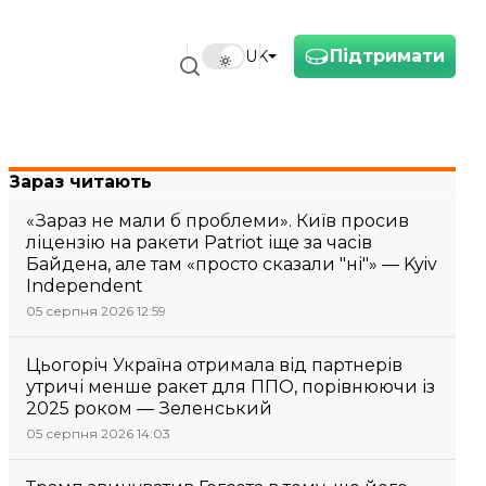
Підтримати
UK
Зараз читають
«Зараз не мали б проблеми». Київ просив
ліцензію на ракети Patriot іще за часів
Байдена, але там «просто сказали "ні"» — Kyiv
Independent
05 серпня 2026 12:59
Цьогоріч Україна отримала від партнерів
утричі менше ракет для ППО, порівнюючи із
2025 роком — Зеленський
05 серпня 2026 14:03