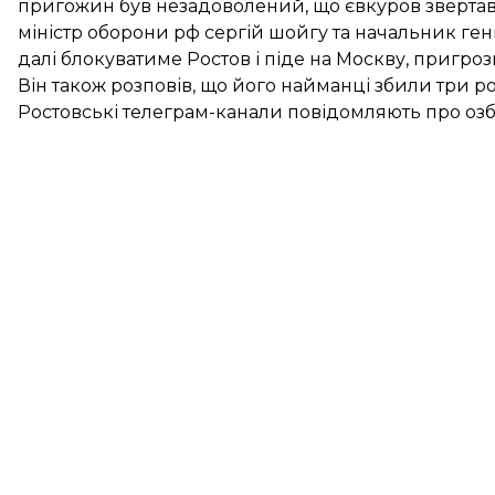
пригожин був незадоволений, що євкуров звертався
міністр оборони рф сергій шойгу та начальник ген
далі блокуватиме Ростов і піде на Москву, пригро
Він також розповів, що його найманці збили три р
Ростовські телеграм-канали повідомляють про озбро