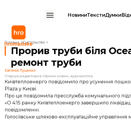
Новини
Тексти
Думки
Від
Прорив труби біля Ocean Plaza: комунальники завершили ремонт 
Головна
Суспільство
Прорив труби біля Oce
ремонт труби
Євгенія Луценко
Старша редакторка стрічки новин, журналістка
Київтеплоенерго повідомило про усунення пошко
Plaza у Києві.
Про це
повідомила
пресслужба комунального під
«О 4:15 ранку Київтеплоенерго завершило ліквіда
повідомленні.
Голосіївське шляхово-експлуатаційне управління 