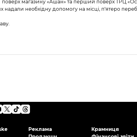
 поверх магазину «Ашан» та перший поверх ТРЦ «Oce
них надали необхідну допомогу на місці,
п'ятеро переб
аву
.
ske
Реклама
Крамниця
Продакшн
Фінансові звіти