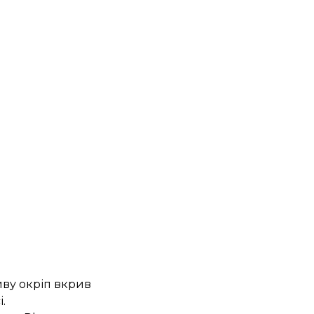
иву окріп вкрив
.