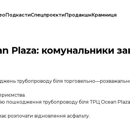
ео
Подкасти
Спецпроєкти
Продакшн
Крамниця
труби
an Plaza: комунальники з
джень трубопроводу біля торговельно—розважальн
приємства.
цію пошкодження трубопроводу біля ТРЦ Ocean Plaza
має розпочати відновлення асфальту.