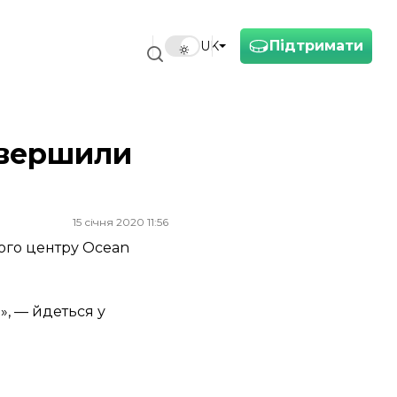
Підтримати
UK
авершили
15 січня 2020 11:56
ого центру Ocean
», — йдеться у