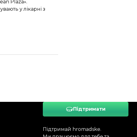
an Plaza».
увають у лікарні
з
Підтримати
Підтримай hromadske.
Ми працюємо для тебе та