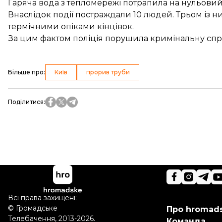
Гаряча вода з тепломережі потрапила на нульовий
Внаслідок події
постраждали 10 людей
. Трьом із 
термічними опіками кінцівок.
За цим фактом поліція
порушила кримінальну спр
Більше про
:
Київ
прорив труби
Поділитися
:
Всі права захищені:
©
Громадське
Про hromad
Телебачення
,
2013-2026.
Команда