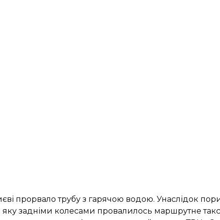
иєві
прорвало трубу з гарячою водою
. Унаслідок пор
в яку задніми колесами провалилось маршрутне таксі