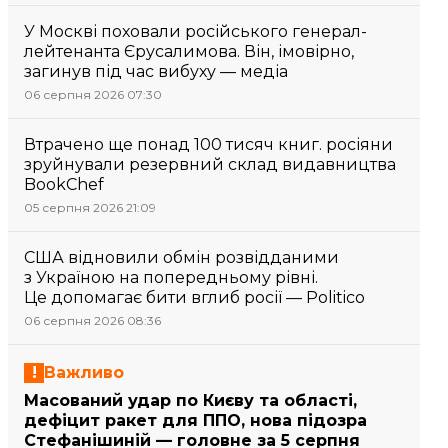
У Москві поховали російського генерал-
лейтенанта Єрусалимова. Він, імовірно,
загинув під час вибуху — медіа
06 серпня 2026 07:30
Втрачено ще понад 100 тисяч книг. росіяни
зруйнували резервний склад видавництва
BookChef
05 серпня 2026 21:09
США відновили обмін розвідданими
з Україною на попередньому рівні.
Це допомагає бити вглиб росії — Politico
06 серпня 2026 08:36
Важливо
Масований удар по Києву та області,
дефіцит ракет для ППО, нова підозра
Стефанішиній — головне за 5 серпня