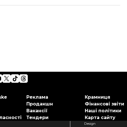
ske
Реклама
Крамниця
Продакшн
Фінансові звіти
Вакансії
Наші політики
ласності
Тендери
Карта сайту
Design