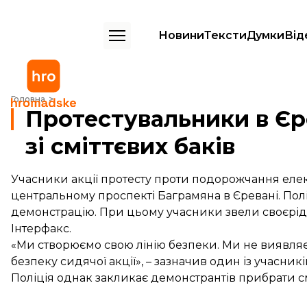
Новини
Тексти
Думки
Від
Протестувальники в Єревані звели «барикади» зі сміттєвих баків
Головна
Протестувальники в Єр
зі сміттєвих баків
Учасники акції протесту проти подорожчання елект
центральному проспекті Баграмяна в Єревані. Полі
демонстрацію. При цьому учасники звели своєрідні
Інтерфакс.
«Ми створюємо свою лінію безпеки. Ми не виявляє
безпеку сидячої акції», – зазначив один із учасник
Поліція однак закликає демонстрантів прибрати смі