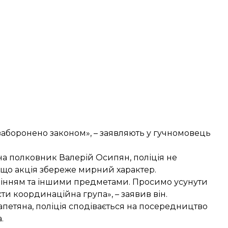
 заборонено законом», – заявляють у гучномовець
на полковник Валерій Осипян, поліція не
якщо акція збереже мирний характер.
камінням та іншими предметами. Просимо усунути
сти координаційна група», – заявив він.
апетяна, поліція сподівається на посередництво
.