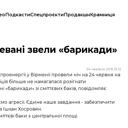
ео
Подкасти
Спецпроєкти
Продакшн
Крамниця
евані звели «барикади»
24 червня 2015 13:12
роенергії у Вірменії провели ніч на 24 червня на
ція більше не намагалася розігнати
 «барикади» зі сміттєвих баків, повідомляє
мо агресії. Єдине наше завдання - забезпечити
ів Ішхан Хосровян.
ттєві баки з центральної площі.