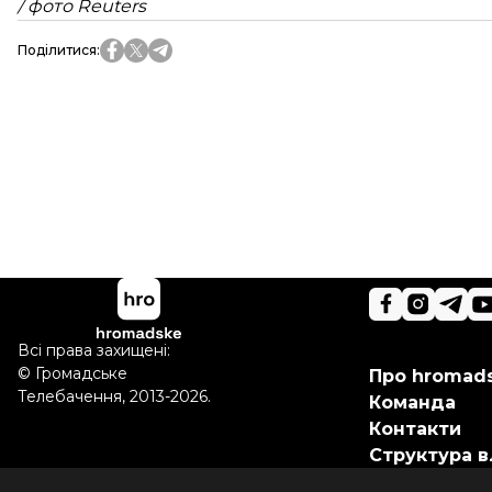
/ фото Reuters
Поділитися
:
Всі права захищені:
©
Громадське
Про hromad
Телебачення
,
2013-2026.
Команда
Контакти
Структура в