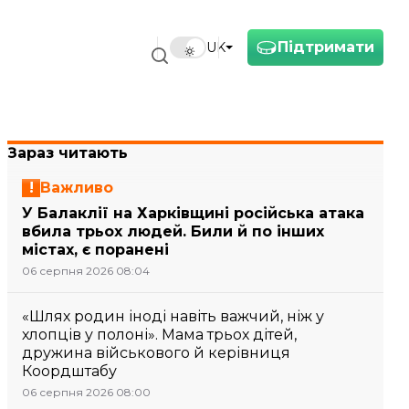
Підтримати
UK
Зараз читають
Важливо
У Балаклії на Харківщині російська атака
вбила трьох людей. Били й по інших
містах, є поранені
06 серпня 2026 08:04
«Шлях родин іноді навіть важчий, ніж у
хлопців у полоні». Мама трьох дітей,
дружина військового й керівниця
Коордштабу
06 серпня 2026 08:00