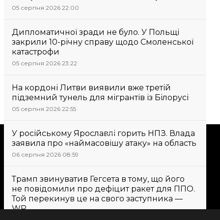
05 серпня 2026 22:00
Дипломатичної зради не було. У Польщі
закрили 10-річну справу щодо Смоленської
катастрофи
05 серпня 2026 23:22
На кордоні Литви виявили вже третій
підземний тунель для мігрантів із Білорусі
05 серпня 2026 22:55
У російському Ярославлі горить НПЗ. Влада
Підтримати
заявила про «наймасовішу атаку» на область
06 серпня 2026 08:59
Підтримай hromadske.
Трамп звинуватив Гегсета в тому, що його
Ми працюємо для тебе та
не повідомили про дефіцит ракет для ППО.
завдяки тобі. Будь нашим
Той перекинув це на свого заступника —
другом
WP
06 серпня 2026 10:05