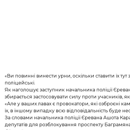
«Ви повинні винести урни, оскільки ставити їх тут
поліцейські.
Як наголошує заступник начальника поліції Єрева
збирається застосовувати силу проти учасників, 
«Але у ваших лавах є провокатори, які озброєні 
їх, в іншому випадку всю відповідальність буде не
За словами начальника поліції Єревана Ашота Кар
депутатів для розблокування проспекту Баграмяна