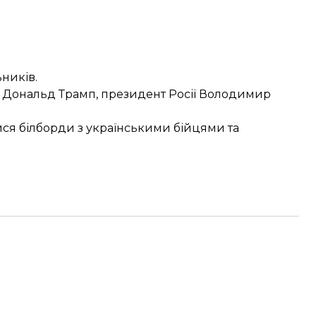
ьників.
ША Дональд Трамп, президент Росії Володимир
лися
білборди з українськими бійцями
та