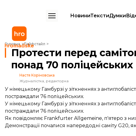
Новини
Тексти
Думки
Від
Протести перед самітом G20: постраждали понад 70 поліцейських
Головна
Лайфстайл
Протести перед саміто
понад 70 поліцейських
Настя Коріновська
Журналістка, редакторка
У німецькому Гамбурзі у зіткненнях з антиглобалі
постраждали 76 поліцейських.
У німецькому Гамбурзі у зіткненнях з антиглобалі
постраждали 76 поліцейських.
Як
повідомляє
Frankfurter Allgemeine, п'ятеро з ни
Демонстрації почалися напередодні саміту G20, я