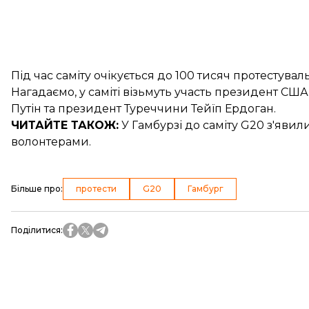
Під час саміту очікується до 100 тисяч протестувал
Нагадаємо, у саміті візьмуть участь президент С
Путін та президент Туреччини Тейїп Ердоган.
ЧИТАЙТЕ ТАКОЖ:
У Гамбурзі до саміту G20 з'яви
волонтерами.
Більше про
:
протести
G20
Гамбург
Поділитися
: