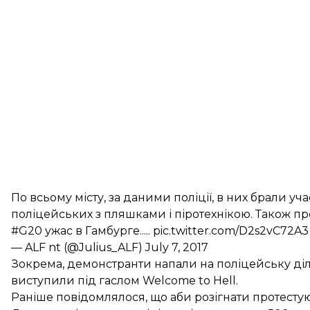
По всьому місту, за даними поліції, в них брали уч
поліцейських з пляшками і піротехнікою. Також
пр
#G20
ужас в Гамбурге.....
pic.twitter.com/D2s2vC72A3
— ALF nt (@Julius_ALF)
July 7, 2017
Зокрема, демонстранти напали на поліцейську діл
виступили під гаслом Welcome to Hell.
Раніше повідомлялося, що аби розігнати протесту