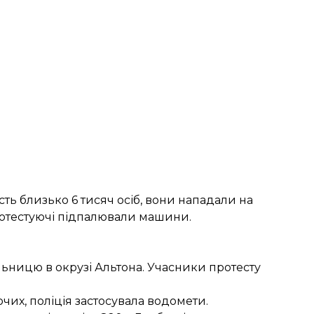
асть близько 6 тисяч осіб, вони нападали на
отестуючі підпалювали машини
.
ьницю в окрузі Альтона. Учасники протесту
ючих,
поліція застосувала водомети
.