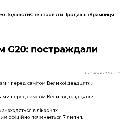
ео
Подкасти
Спецпроєкти
Продакшн
Крамниця
м G20: постраждали
07 липня 2017 09:57
стами перед самітом Великої двадцятки
стами перед самітом Великої двадцятки
х знаходяться в лікарнях.
кий офіційно починається 7 липня.