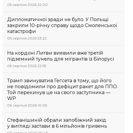
05 серпня 2026 22:00
Дипломатичної зради не було. У Польщі
закрили 10-річну справу щодо Смоленської
катастрофи
05 серпня 2026 23:22
На кордоні Литви виявили вже третій
підземний тунель для мігрантів із Білорусі
05 серпня 2026 22:55
Трамп звинуватив Гегсета в тому, що його
не повідомили про дефіцит ракет для ППО.
Той перекинув це на свого заступника —
WP
06 серпня 2026 10:05
Стефанішиній обрали запобіжний захід
у вигляді застави в 6 мільйонів гривень
06 серпня 2026 09:43