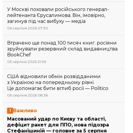
У Москві поховали російського генерал-
лейтенанта Єрусалимова. Він, імовірно,
загинув під час вибуху — медіа
06 серпня 2026 07:30
Втрачено ще понад 100 тисяч книг. росіяни
зруйнували резервний склад видавництва
BookChef
05 серпня 2026 21:09
США відновили обмін розвідданими
з Україною на попередньому рівні.
Це допомагає бити вглиб росії — Politico
06 серпня 2026 08:36
Важливо
Масований удар по Києву та області,
дефіцит ракет для ППО, нова підозра
Стефанішиній — головне за 5 серпня