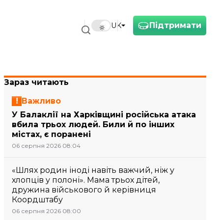
Підтримати
UK
Зараз читають
Важливо
У Балаклії на Харківщині російська атака
вбила трьох людей. Били й по інших
містах, є поранені
06 серпня 2026 08:04
«Шлях родин іноді навіть важчий, ніж у
хлопців у полоні». Мама трьох дітей,
дружина військового й керівниця
Коордштабу
06 серпня 2026 08:00