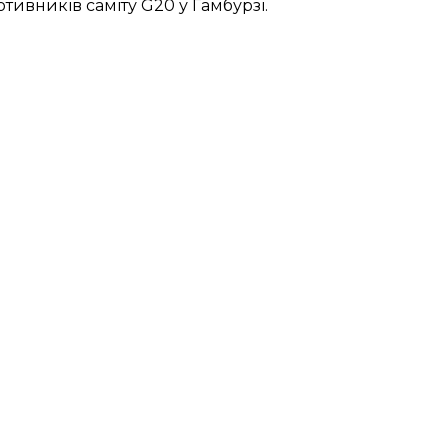
отивників
саміту G20 у Гамбурзі.