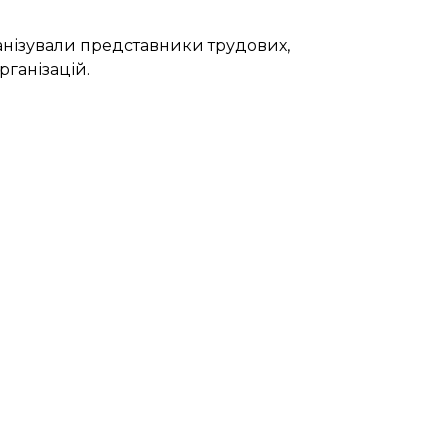
анізували представники трудових,
ганізацій.