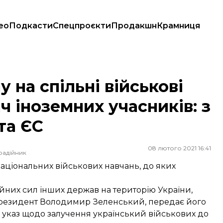
ео
Подкасти
Спецпроєкти
Продакшн
Крамниця
яч іноземних учасників: з США, Великої Британії та ЄС
 на спільні військові
ч іноземних учасників: з
та ЄС
08 лютого 2021 16:41
радійник
онаціональних військових навчань, до яких
йних сил інших держав на територію України,
 президент Володимир Зеленський,
передає
його
в указ щодо залучення український військових до