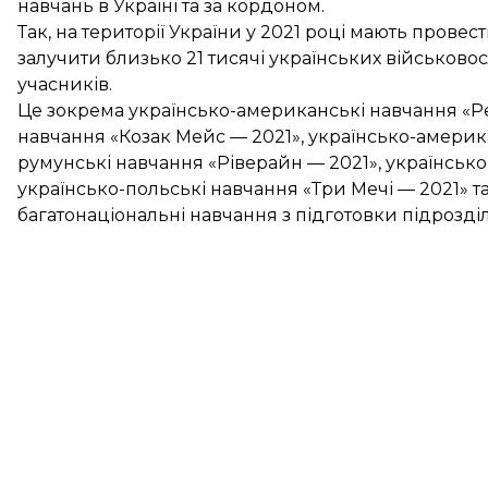
навчань в Україні та за кордоном.
Так, на території України у 2021 році мають прове
залучити близько 21 тисячі українських військовос
учасників.
Це зокрема українсько-американські навчання «Ре
навчання «Козак Мейс — 2021», українсько-америка
румунські навчання «Ріверайн — 2021», українсько
українсько-польські навчання «Три Мечі — 2021» та
багатонаціональні навчання з підготовки підрозді