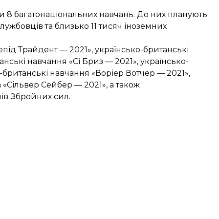
сти 8 багатонаціональних навчань. До них планують
лужбовців та близько 11 тисяч іноземних
під Трайдент — 2021», українсько-британські
нські навчання «Сі Бриз — 2021», українсько-
-британські навчання «Воріер Вотчер — 2021»,
 «Сільвер Сейбер — 2021», а також
лів Збройних сил.