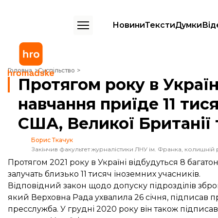
Новини
Тексти
Думки
Від
Протягом року в Україну на спільні військові навчання приїде 11 тис
Головна
Суспільство
Протягом року в Україну
навчання приїде 11 тися
США, Великої Британії 
Борис Ткачук
Закінчив факультет журналістики ЛНУ ім. Франка, колишній 
Протягом 2021 року в Україні відбудуться 8 багат
залучать близько 11 тисяч іноземних учасників.
Відповідний закон щодо допуску підрозділів збро
який Верховна Рада ухвалила 26 січня, підписав
пресслужба. У грудні 2020 року він також підписа