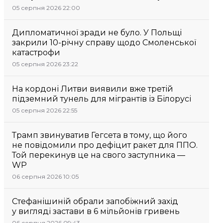
05 серпня 2026 22:00
Дипломатичної зради не було. У Польщі
закрили 10-річну справу щодо Смоленської
катастрофи
05 серпня 2026 23:22
На кордоні Литви виявили вже третій
підземний тунель для мігрантів із Білорусі
05 серпня 2026 22:55
Трамп звинуватив Гегсета в тому, що його
не повідомили про дефіцит ракет для ППО.
Той перекинув це на свого заступника —
WP
06 серпня 2026 10:05
Стефанішиній обрали запобіжний захід
у вигляді застави в 6 мільйонів гривень
06 серпня 2026 09:43