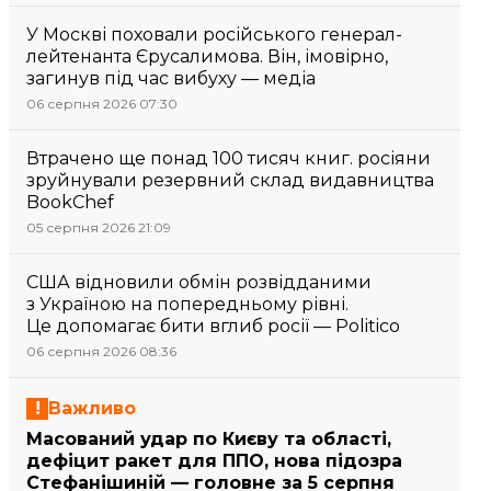
У Москві поховали російського генерал-
лейтенанта Єрусалимова. Він, імовірно,
загинув під час вибуху — медіа
06 серпня 2026 07:30
Втрачено ще понад 100 тисяч книг. росіяни
зруйнували резервний склад видавництва
BookChef
05 серпня 2026 21:09
США відновили обмін розвідданими
з Україною на попередньому рівні.
Це допомагає бити вглиб росії — Politico
06 серпня 2026 08:36
Важливо
Масований удар по Києву та області,
дефіцит ракет для ППО, нова підозра
Стефанішиній — головне за 5 серпня