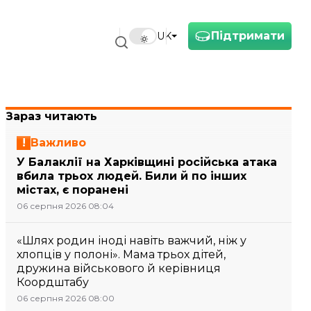
Підтримати
UK
Зараз читають
Важливо
У Балаклії на Харківщині російська атака
вбила трьох людей. Били й по інших
містах, є поранені
06 серпня 2026 08:04
«Шлях родин іноді навіть важчий, ніж у
хлопців у полоні». Мама трьох дітей,
дружина військового й керівниця
Коордштабу
06 серпня 2026 08:00