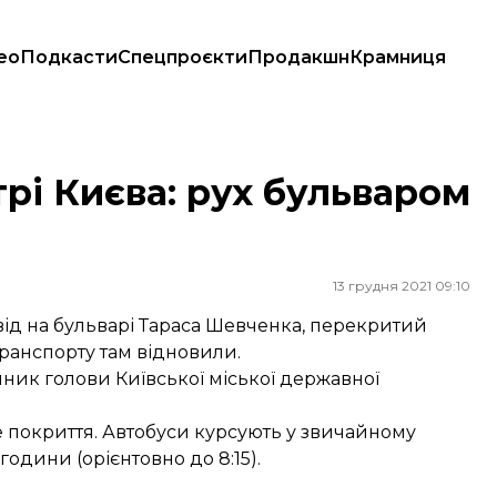
ео
Подкасти
Спецпроєкти
Продакшн
Крамниця
и
рі Києва: рух бульваром
13 грудня 2021 09:10
д на бульварі Тараса Шевченка, перекритий
транспорту там відновили.
ник голови Київської міської державної
 покриття. Автобуси курсують у звичайному
години (орієнтовно до 8:15).