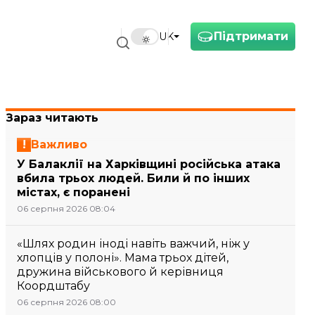
Підтримати
UK
Зараз читають
Важливо
У Балаклії на Харківщині російська атака
вбила трьох людей. Били й по інших
містах, є поранені
06 серпня 2026 08:04
«Шлях родин іноді навіть важчий, ніж у
хлопців у полоні». Мама трьох дітей,
дружина військового й керівниця
Коордштабу
06 серпня 2026 08:00