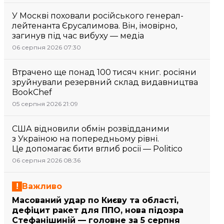
У Москві поховали російського генерал-
лейтенанта Єрусалимова. Він, імовірно,
загинув під час вибуху — медіа
06 серпня 2026 07:30
Втрачено ще понад 100 тисяч книг. росіяни
зруйнували резервний склад видавництва
BookChef
05 серпня 2026 21:09
США відновили обмін розвідданими
з Україною на попередньому рівні.
Це допомагає бити вглиб росії — Politico
06 серпня 2026 08:36
Важливо
Масований удар по Києву та області,
дефіцит ракет для ППО, нова підозра
Стефанішиній — головне за 5 серпня