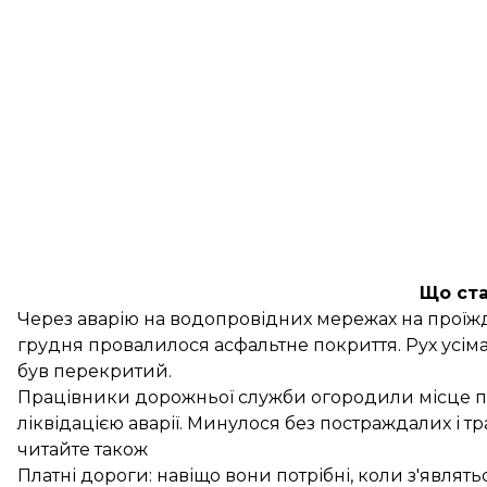
Що ст
Через аварію на водопровідних мережах на проїжд
грудня
провалилося асфальтне покриття
. Рух усі
був перекритий.
Працівники дорожньої служби огородили місце п
ліквідацією аварії. Минулося без постраждалих і тр
читайте також
Платні дороги: навіщо вони потрібні, коли з'являть