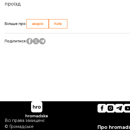
проїзд
Більше про
:
аварія
Київ
Поділитися
:
Всі права захищені:
©
Громадське
Про hromad