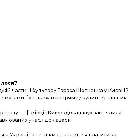
алося?
жій частині бульвару Тараса Шевченка у Києві 12
ма смугами бульвару в напрямку вулиці Хрещатик
ровалу — фахівці «Київводоканалу» зайнялися
авмованих унаслідок аварії.
ся в Україні та скільки доведеться платити за