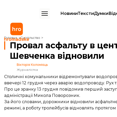
Новини
Тексти
Думки
Від
Провал асфальту в центрі Києва: рух бульваром Шевченка відновил
Головна
Суспільство
Провал асфальту в цент
Шевченка відновили
Вікторія Коломієць
Журналістка
Столичні комунальники відремонтували водопрові
ввечері 12 грудня через аварію водопроводу. Рух 
Про це зранку 13 грудня
повідомив
перший заступ
адміністрації Микола Поворозник.
За його словами, дорожники відновили асфальтне
режимі, а роботу тролейбусів відновлять протягом 