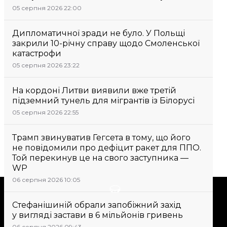
05 серпня 2026 22:00
Дипломатичної зради не було. У Польщі
закрили 10-річну справу щодо Смоленської
катастрофи
05 серпня 2026 23:22
На кордоні Литви виявили вже третій
підземний тунель для мігрантів із Білорусі
05 серпня 2026 22:55
Трамп звинуватив Гегсета в тому, що його
не повідомили про дефіцит ракет для ППО.
Той перекинув це на свого заступника —
WP
06 серпня 2026 10:05
Підтримати
Стефанішиній обрали запобіжний захід
у вигляді застави в 6 мільйонів гривень
Підтримай hromadske.
06 серпня 2026 09:43