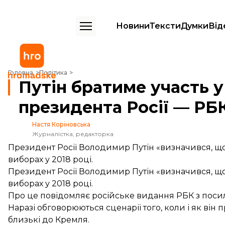
Новини
Тексти
Думки
Від
Путін братиме участь у нових виборах президента Росії — РБК
Головна
Політика
Путін братиме участь у
президента Росії — РБ
Настя Коріновська
Журналістка, редакторка
Президент Росії Володимир Путін «визначився, щ
виборах у 2018 році.
Президент Росії Володимир Путін «визначився, щ
виборах у 2018 році.
Про це
повідомляє
російське видання РБК з поси
Наразі обговорюються сценарії того, коли і як він
близькі до Кремля.