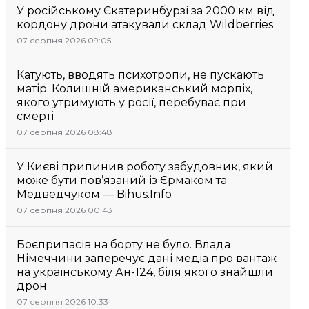
У російському Єкатеринбурзі за 2000 км від
кордону дрони атакували склад Wildberries
07 серпня 2026 09:05
Катують, вводять психотропи, не пускають
матір. Колишній американський морпіх,
якого утримують у росії, перебуває при
смерті
07 серпня 2026 08:48
У Києві припинив роботу забудовник, який
може бути пов’язаний із Єрмаком та
Медведчуком — Bihus.Info
07 серпня 2026 00:43
Боєприпасів на борту не було. Влада
Німеччини заперечує дані медіа про вантаж
на українському Ан-124, біля якого знайшли
дрон
07 серпня 2026 10:33