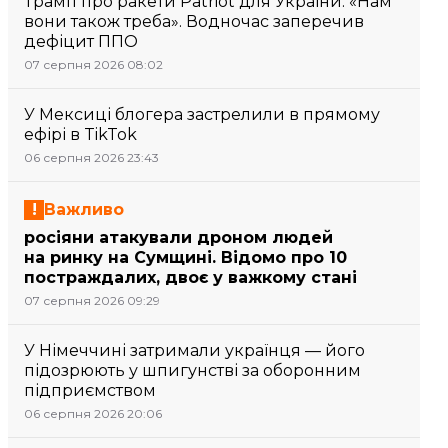
Трамп про ракети Patriot для України: «Нам
вони також треба». Водночас заперечив
дефіцит ППО
07 серпня 2026 08:02
У Мексиці блогера застрелили в прямому
ефірі в TikTok
06 серпня 2026 23:43
Важливо
росіяни атакували дроном людей
на ринку на Сумщині. Відомо про 10
постраждалих, двоє у важкому стані
07 серпня 2026 09:29
У Німеччині затримали українця — його
підозрюють у шпигунстві за оборонним
підприємством
06 серпня 2026 20:06