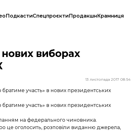
ео
Подкасти
Спецпроєкти
Продакшн
Крамниця
 нових виборах
К
13 листопада 2017 08:54
о братиме участь» в нових президентських
о братиме участь» в нових президентських
ланням на федерального чиновника.
 про це оголосить, розповіли виданню джерела,