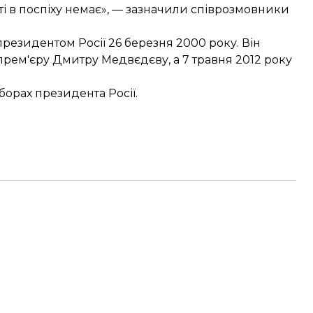
ті в поспіху немає», — зазначили співрозмовники
езидентом Росії 26 березня 2000 року. Він
 прем'єру Дмитру Медвєдєву, а 7 травня 2012 року
борах президента Росії
.