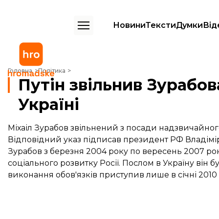
Новини
Тексти
Думки
Від
Путін звільнив Зурабова з посади посла Росії в Україні
Головна
Політика
Путін звільнив Зурабова
Україні
Міхаіл Зурабов звільнений з посади надзвичайного 
Відповідний указ підписав президент РФ Владімір
Зурабов з березня 2004 року по вересень 2007 рок
соціального розвитку Росії. Послом в Україну він 
виконання обов'язків приступив лише в січні 2010 