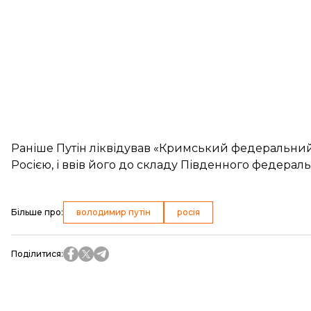
Раніше Путін
ліквідував «Кримський федеральний
Росією, і ввів його до складу Південного федерал
Більше про
:
володимир путін
росія
Поділитися
: