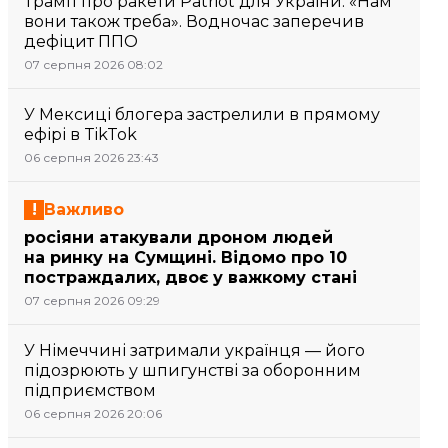
Трамп про ракети Patriot для України: «Нам
вони також треба». Водночас заперечив
дефіцит ППО
07 серпня 2026 08:02
У Мексиці блогера застрелили в прямому
ефірі в TikTok
06 серпня 2026 23:43
Важливо
росіяни атакували дроном людей
на ринку на Сумщині. Відомо про 10
постраждалих, двоє у важкому стані
07 серпня 2026 09:29
У Німеччині затримали українця — його
підозрюють у шпигунстві за оборонним
підприємством
06 серпня 2026 20:06