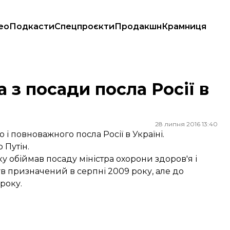
ео
Подкасти
Спецпроєкти
Продакшн
Крамниця
 з посади посла Росії в
28 липня 2016 13:40
і повноважного посла Росії в Україні.
 Путін.
у обіймав посаду міністра охорони здоров'я і
був призначений в серпні 2009 року, але до
року.