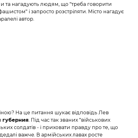
и та нагадують людям, що "треба говорити
фашистом" і запросто розстріляти. Місто нагадує
ралелі автор.
аїною? На це питання шукає відповідь Лев
я губерния
. Під час так званих "військових
ьких солдатів - і приховати правду про те, що
дедалі важче. В армійських лавах росте