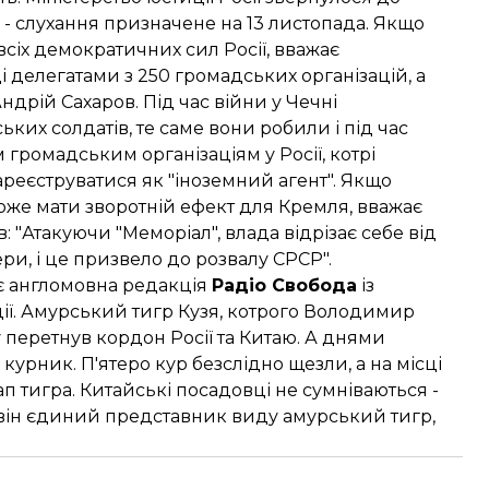
" - слухання призначене на 13 листопада. Якщо
всіх демократичних сил Росії, вважає
і делегатами з 250 громадських організацій, а
дрій Сахаров. Під час війни у Чечні
их солдатів, те саме вони робили і під час
м громадським організаціям у Росії, котрі
реєструватися як "іноземний агент". Якщо
оже мати зворотній ефект для Кремля, вважає
"Атакуючи "Меморіал", влада відрізає себе від
ри, і це призвело до розвалу СРСР".
яє англомовна редакція
Радіо Свобода
із
ції. Амурський тигр Кузя, котрого Володимир
у перетнув кордон Росії та Китаю. А днями
урник. П'ятеро кур безслідно щезли, а на місці
ап тигра. Китайські посадовці не сумніваються -
він єдиний представник виду амурський тигр,