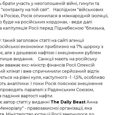
брати участь у неоголошеній війні, гинути та
контракту на той світ". Наслідком "військових
а Росією, Росія опинилася в міжнародній ізоляції,
о буде на російських кордонах, - веде далі
а капітуляція Росії перед Піднебесною "близька,
 такий заголовок статті на сайті агенції
російської економіки приблизно на 7% щороку з
є, але з дешевою нафтою і знеціненим рублем
, пише видання. Санкції мають на російську
к вважає екс-міністр фінансів Росії Олексій
ий клімат і вже спричинили серйозний відтік
ться на рівні нуля, наступного -1 -1,5%, особливо
ють аналітики. І поки Росія пояснює знецінення
и проводять паралелі з Радянським Союзом,
падіння вартості нафти.
є автор статті у виданні
The Daily Beast
Анна
моріалу" - правозахисної організації, яка
тв. Міністерство юстиції Росії звернулося до