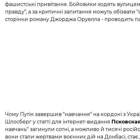
фашистські привітання. Бойовики ходять вулицям
правду", а за критичні запитання можуть обізвати "
сторінки роману Джорджа Оруелла - проводить па
Чому Путін завершив "навчання" на кордоні з Укр
Шлосберг у статті для інтернет-видання
Псковска
навчань" загинули сотні, а можливо й тисячі російс
вони стали жертвами воєнних дій на Донбасі, стає 