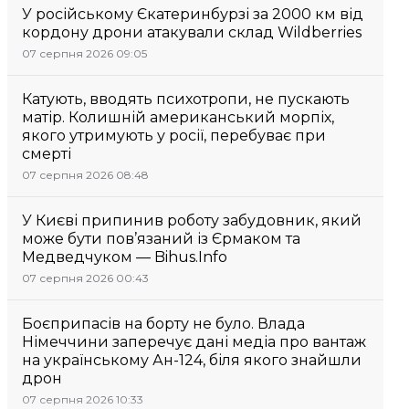
У російському Єкатеринбурзі за 2000 км від
кордону дрони атакували склад Wildberries
07 серпня 2026 09:05
Катують, вводять психотропи, не пускають
матір. Колишній американський морпіх,
якого утримують у росії, перебуває при
смерті
07 серпня 2026 08:48
У Києві припинив роботу забудовник, який
може бути пов’язаний із Єрмаком та
Медведчуком — Bihus.Info
07 серпня 2026 00:43
Боєприпасів на борту не було. Влада
Німеччини заперечує дані медіа про вантаж
на українському Ан-124, біля якого знайшли
дрон
07 серпня 2026 10:33