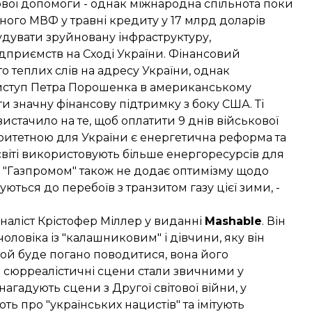
ової допомоги - однак міжнародна спільнота поки
аного МВФ у травні кредиту у 17 млрд доларів
удувати зруйновану інфраструктуру,
дприємств на Сході України. Фінансовий
то теплих слів на адресу України, однак
иступ Петра Порошенка в американському
и значну фінансову підтримку з боку США. Ті
истачило на те, щоб оплатити 9 днів військової
ритетною для України є енергетична реформа та
 світі використовують більше енергоресурсів для
з "Газпромом" також не додає оптимізму щодо
уються до перебоїв з транзитом газу цієї зими, -
аліст Крістофер Міллер у виданні
Mashable
. Він
оловіка із "калашниковим" і дівчини, яку він
ой буде погано поводитися, вона його
ні сюрреалістичні сцени стали звичними у
агадують сцени з Другої світової війни, у
ть про "українських нацистів" та імітують