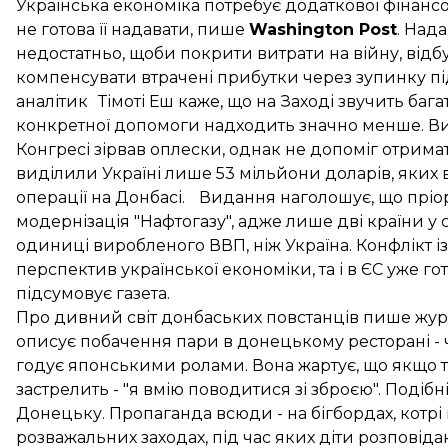
Українська економіка потребує додаткової фінанс
не готова її надавати, пише
Washington Post
. Над
недостатньо, щоби покрити витрати на війну, відб
компенсувати втрачені прибутки через зупинку пі
аналітик Тімоті Еш каже, що на Заході звучить бага
конкретної допомоги надходить значно менше. В
Конгресі зірвав оплески, однак не допоміг отримат
виділили Україні лише 53 мільйони доларів, яких в
операції на Донбасі. Видання наголошує, що пріо
модернізація "Нафтогазу", адже лише дві країни у
одиниці виробленого ВВП, ніж Україна. Конфлікт і
перспектив української економіки, та і в ЄС уже гот
підсумовує газета.
Про дивний світ донбаських повстанців пише журн
описує побачення пари в донецькому ресторані - ч
годує японськими ролами. Вона жартує, що якщо т
застрелить - "я вмію поводитися зі зброєю". Подіб
Донецьку. Пропаганда всюди - на бігбордах, котрі н
розважальних заходах, під час яких діти розповідаю