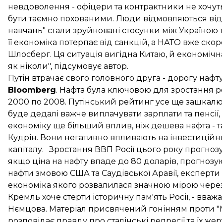
невдоволення - офіцери та контрактники не хочуть 
бути таємно похованими. Люди відмовляються від "
навчань" стали зруйновані стосунки між Україною т
її економіка потерпає від санкцій, а НАТО вже скор
Шлосберг. Ця ситуація вигідна Китаю, й економічн
як ніколи", підсумовує автор.
Путін втрачає свого головного друга - дорогу нафту:
Bloomberg
. Нафта була ключовою для зростання 
2000 по 2008. Путінський рейтинг усе ще зашкалю
буде дедалі важче виплачувати зарплати та пенсії
економіку ще більший вплив, ніж дешева нафта - та
Кудрін. Вони негативно впливають на інвестиційн
капіталу. Зростання ВВП Росії цього року прогнозує
якщо ціна на нафту впаде до 80 доларів, прогнозу
нафти змовою США та Саудівської Аравії, експерт
економіка якого розвалилася значною мірою через 
Кремль хоче стерти історичну пам'ять Росії, - вважа
Нємцова. Матеріал присвячений гонінням проти "Ме
розповідає правду про сталінські репресії та їх жер