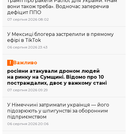
Трамп про ракети Patriot для України: «Нам
вони також треба». Водночас заперечив
дефіцит ППО
07 серпня 2026 08:02
У Мексиці блогера застрелили в прямому
ефірі в TikTok
06 серпня 2026 23:43
Важливо
росіяни атакували дроном людей
на ринку на Сумщині. Відомо про 10
постраждалих, двоє у важкому стані
07 серпня 2026 09:29
У Німеччині затримали українця — його
підозрюють у шпигунстві за оборонним
підприємством
06 серпня 2026 20:06