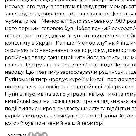
Верховного суду із запитом ліквідувати "Меморіал
запит буде задоволено, це стане катастрофою для 
журналістка. "Меморіал" було засновано у 1989 роц
його першим головою був Нобелівський лауреат Ан
правозахисники документували зникнення російськ
конфлікту в Україні. Раніше "Меморіалу", як й інши
отримують фінансування з-за кордону, довелося за
російська влада таки вирішить його закрити, це м
голова Центру з прав людини Олександр Черкасов: 
народу. Цю практику застосовували радянські ліде
Путінський тигр мордує курей у Китаї - повідомл
посиланням на російські та китайські інформаген
Путін випустив на волю у травні, кілька тижнів том
китайські селяни пожалілися про напад хижака на к
події виявили кров, смугасту шерсть та відбитки л
курей замордував саме улюбленець Путіна. Адже 
котрий був помічений на цій території.
Поділитися
: