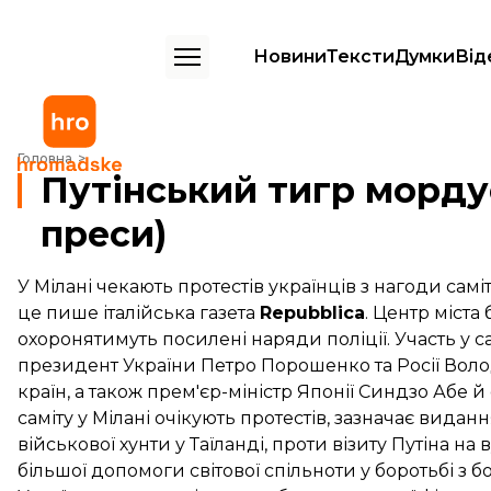
Новини
Тексти
Думки
Від
Путінський тигр мордує курей у Китаї (огляд преси)
Головна
Путінський тигр мордує
преси)
У Мілані чекають протестів українців з нагоди саміт
це пише італійська газета
Repubblica
. Центр міста
охоронятимуть посилені наряди поліції. Участь у с
президент України Петро Порошенко та Росії Воло
країн, а також прем'єр-міністр Японії Синдзо Абе 
саміту у Мілані очікують протестів, зазначає вид
військової хунти у Таїланді, проти візиту Путіна н
більшої допомоги світової спільноти у боротьбі з 