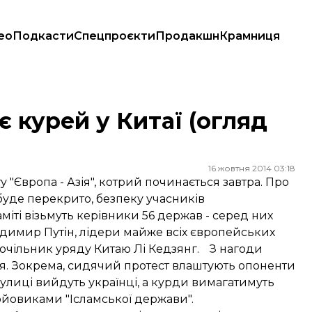
ео
Подкасти
Спецпроєкти
Продакшн
Крамниця
 курей у Китаї (огляд
16 жовтня 2014 03:18
у "Європа - Азія", котрий починається завтра. Про
 буде перекрито, безпеку учасників
аміті візьмуть керівники 56 держав - серед них
димир Путін, лідери майже всіх європейських
й очільник уряду Китаю Лі Кедзянг. З нагоди
ання. Зокрема, сидячий протест влаштують опоненти
а вулиці вийдуть українці, а курди вимагатимуть
бойовиками "Ісламської держави".