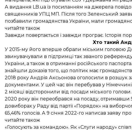
А видання LB.ua із посиланням на джерела
повід
священників УПЦ МП. Після того Зеленський заяв
позбавили громадянства України,
мали громадянс
читайте також
Завжди повертається і завжди програє. Історія по
Хто такий Анд
У 2015-му його вперше
обрали
міським головою До
звинувачували в підтримці так званого референд
України, а також в отриманні російського паспорт
знайшли доказів
того, що політик має громадянств
2018 року Андрія Аксьонова оголосили в розшук з
документами. У цей час він
перебував
у Німеччині.
2 місяці відсторонили від посади міського голови.
2020 року він переобрався на посаду,
отримавши
довиборах у Раду від партії «Порядок» на виборчо
65,46% голосів. А 9 січня 2022-го
написав
заяву про
читайте також
«Голосують за командою». Як «Слуги народу» спі