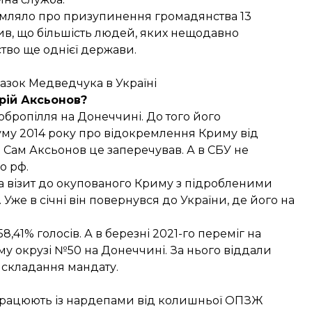
омляло
про призупинення громадянства 13
ив, що більшість людей, яких нещодавно
тво ще однієї держави
.
разок Медведчука в Україні
рій Аксьонов?
бропілля на Донеччині. До того його
уму 2014 року про відокремлення Криму від
а. Сам Аксьонов це
заперечував
. А в СБУ
не
о рф.
а візит до окупованого Криму з підробленими
 Уже в січні він повернувся до України, де його на
58,41% голосів. А в березні 2021-го
переміг
на
му окрузі №50 на Донеччині. За нього віддали
 складання мандату.
впрацюють із нардепами від колишньої ОПЗЖ