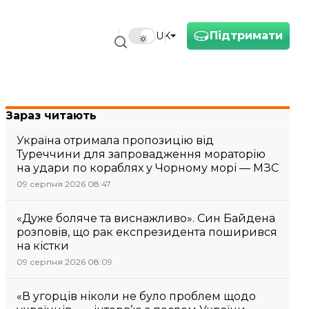
Підтримати
UK
Зараз читають
Україна отримала пропозицію від
Туреччини для запровадження мораторію
на удари по кораблях у Чорному морі — МЗС
09 серпня 2026 08:47
«Дуже боляче та виснажливо». Син Байдена
розповів, що рак експрезидента поширився
на кістки
09 серпня 2026 08:09
«В угорців ніколи не було проблем щодо