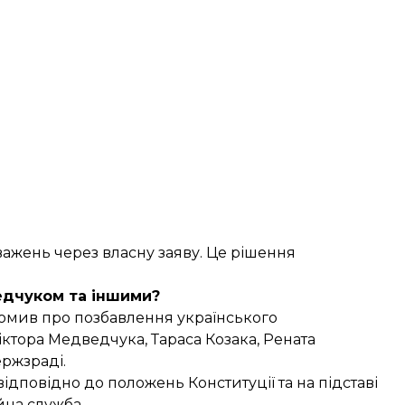
ажень через власну заяву. Це рішення
едчуком та іншими?
домив про
позбавлення українського
іктора Медведчука, Тараса Козака, Рената
ержзраді.
дповідно до положень Конституції та на підставі
йна служба.