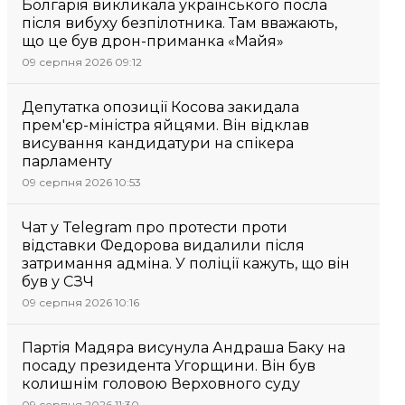
Болгарія викликала українського посла
після вибуху безпілотника. Там вважають,
що це був дрон-приманка «Майя»
09 серпня 2026 09:12
Депутатка опозиції Косова закидала
прем'єр-міністра яйцями. Він відклав
висування кандидатури на спікера
парламенту
09 серпня 2026 10:53
Чат у Telegram про протести проти
відставки Федорова видалили після
затримання адміна. У поліції кажуть, що він
був у СЗЧ
09 серпня 2026 10:16
Партія Мадяра висунула Андраша Баку на
посаду президента Угорщини. Він був
колишнім головою Верховного суду
09 серпня 2026 11:30