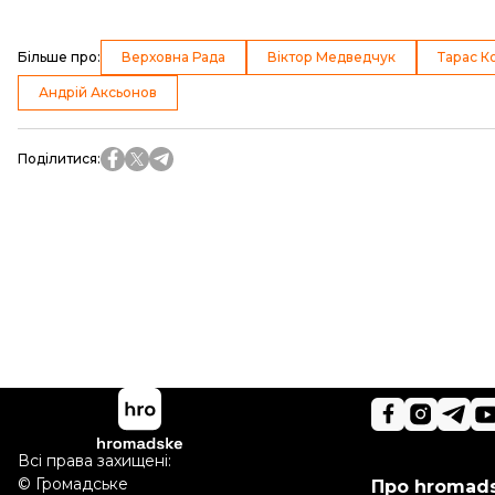
Більше про
:
Верховна Рада
Віктор Медведчук
Тарас К
Андрій Аксьонов
Поділитися
:
Всі права захищені:
©
Громадське
Про hromad