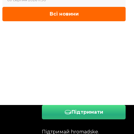
Всі новини
Підтримати
Підтримай hromadske.