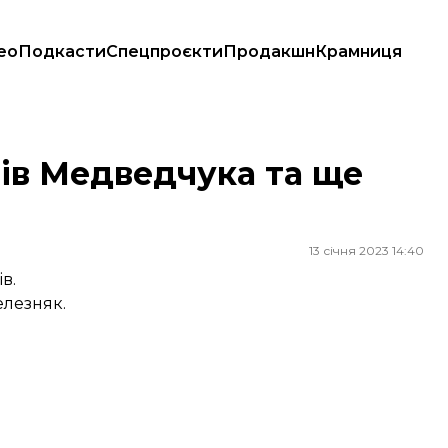
ео
Подкасти
Спецпроєкти
Продакшн
Крамниця
ів Медведчука та ще
13 січня 2023 14:40
в.
елезняк.