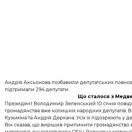
Андрія Аксьонова
позбавили депутатських повнов
підтримали 294 депутати.
Що сталося з Медв
Президент Володимир Зеленський 10 січня пові
громадянства
вже колишніх народних депутатів: В
Кузьміна та Андрія Деркача. Усіх їх підозрюють у д
Він сказав, що вирішив припинити громадянство ві
матеріалів, які підготували СБУ і Державна міграці