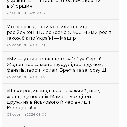
українців» — інтерв’ю з послом України
в Угорщині
07 серпня 2026 12:00
Українські дрони уразили позиції
російської ППО, зокрема С-400. Ними росія
також б'є по Україні — Мадяр
09 серпня 2026 09:41
«Ми — у стані тотального за*обу». Сергій
Жадан про самоцензуру, лідерів думок,
фанатів, творчі кризи, Брехта та загрозу ШІ
09 серпня 2026 09:55
«Шлях родин іноді навіть важчий, ніж у
хлопців у полоні». Мама трьох дітей,
дружина військового й керівниця
Коордштабу
06 серпня 2026 08:00