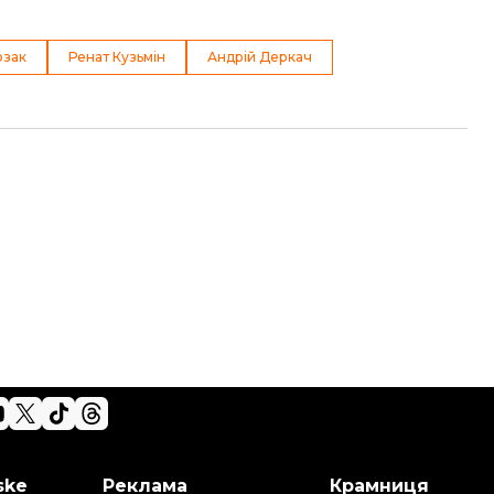
озак
Ренат Кузьмін
Андрій Деркач
ske
Реклама
Крамниця