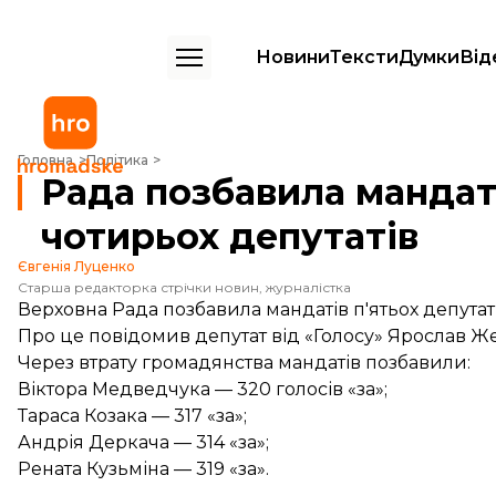
Новини
Тексти
Думки
Від
Рада позбавила мандатів Медведчука та ще чотирьох депутатів
Головна
Політика
Рада позбавила мандат
чотирьох депутатів
Євгенія Луценко
Старша редакторка стрічки новин, журналістка
Верховна Рада позбавила мандатів п'ятьох депутаті
Про це
повідомив
депутат від «Голосу» Ярослав Ж
Через втрату громадянства мандатів позбавили:
Віктора Медведчука — 320 голосів «за»;
Тараса Козака — 317 «за»;
Андрія Деркача — 314 «за»;
Рената Кузьміна — 319 «за».