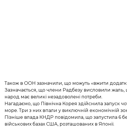
Також в ООН зазначили, що можуть «вжити додатков
Зазначається, що члени Радбезу висловили жаль, щ
народ має великі незадоволені потреби.
Нагадаємо, що Північна Корея
здійснила запуск чо
море. Три з них впали у виключній економічній зо
Пізніше влада КНДР
повідомила
, що запустила 6 
військових базах США, розташованих в Японії.