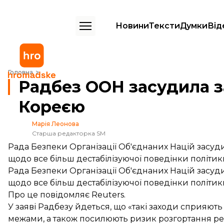
Новини
Тексти
Думки
Від
Радбез ООН засудила запуск балістичних ракет Північною Кореєю
Головна
Радбез ООН засудила з
Кореєю
Марія Леонова
Старша редакторка SM
Рада Безпеки Організації Об'єднаних Націй засуди
щодо все більш дестабілізуючої поведінки політик
Рада Безпеки Організації Об'єднаних Націй засуди
щодо все більш дестабілізуючої поведінки політик
Про це
повідомляє
Reuters.
У заяві Радбезу йдеться, що «такі заходи сприяють 
межами, а також посилюють ризик розгортання рег