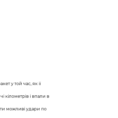
т у той час, як її
чі кілометрів і впали в
ати можливі удари по