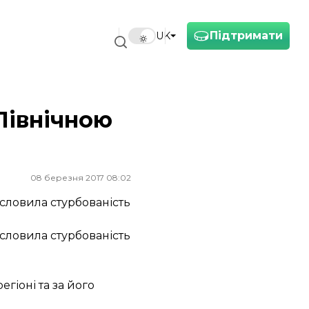
Підтримати
UK
Північною
08 березня 2017 08:02
исловила стурбованість
исловила стурбованість
гіоні та за його