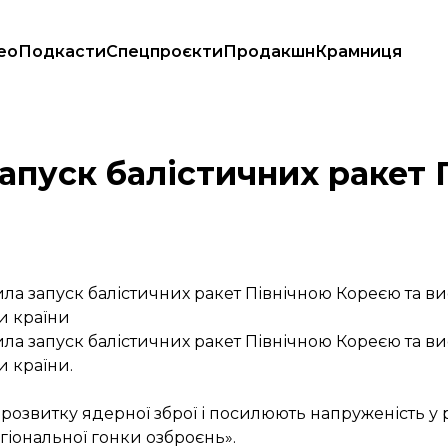
ео
Подкасти
Спецпроєкти
Продакшн
Крамниця
апуск балістичних ракет 
ла запуск балістичних ракет Північною Кореєю та в
и країни
ла запуск балістичних ракет Північною Кореєю та в
и країни.
розвитку ядерної зброї і посилюють напруженість у ре
іональної гонки озброєнь».