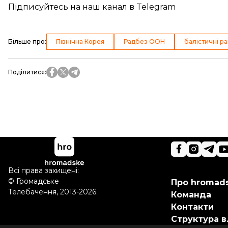
Підписуйтесь на
наш канал
в Telegram
Більше про
:
Північна Корея
Радбез ООН
балістичні р
Поділитися
:
Всі права захищені:
©
Громадське
Про hromad
Телебачення
,
2013-2026.
Команда
Контакти
Структура в