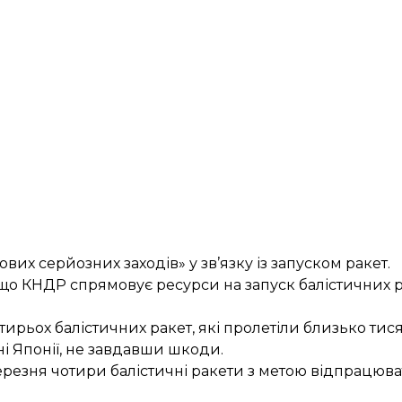
их серйозних заходів» у зв’язку із запуском ракет.
о КНДР спрямовує ресурси на запуск балістичних раке
тирьох балістичних ракет
, які пролетіли близько тися
ні Японії, не завдавши шкоди.
березня чотири балістичні ракети з метою відпрацюв