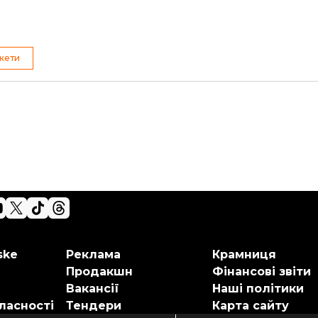
акети
ske
Реклама
Крамниця
Продакшн
Фінансові звіти
Вакансії
Наші політики
ласності
Тендери
Карта сайту