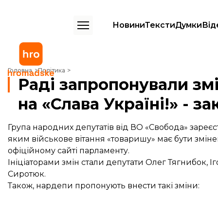
Новини
Тексти
Думки
Від
Раді запропонували змінити військове вітання на «Слава Україні!» -
Головна
Політика
Раді запропонували змі
на «Слава Україні!» - з
Група народних депутатів від ВО «Свобода» зареєст
яким військове вітання «товаришу» має бути змін
офіційному сайті парламенту.
Ініціаторами змін стали депутати Олег Тягнибок, 
Сиротюк.
Також, нардепи пропонують внести такі зміни: