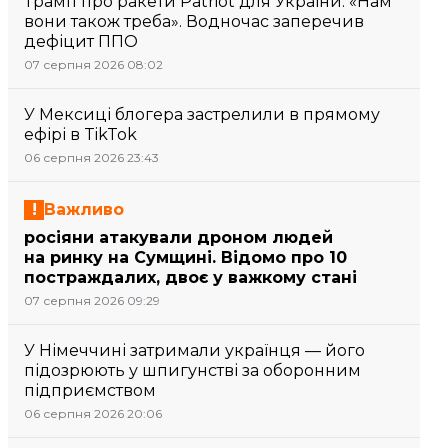
Трамп про ракети Patriot для України: «Нам
вони також треба». Водночас заперечив
дефіцит ППО
07 серпня 2026 08:02
У Мексиці блогера застрелили в прямому
ефірі в TikTok
06 серпня 2026 23:43
Важливо
росіяни атакували дроном людей
на ринку на Сумщині. Відомо про 10
постраждалих, двоє у важкому стані
07 серпня 2026 09:29
У Німеччині затримали українця — його
підозрюють у шпигунстві за оборонним
підприємством
06 серпня 2026 20:06