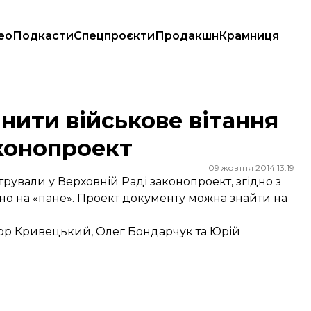
ео
Подкасти
Спецпроєкти
Продакшн
Крамниця
 законопроект
нити військове вітання
аконопроект
09 жовтня 2014 13:19
рували у Верховній Раді законопроект, згідно з
ено на «пане». Проект документу можна знайти на
Ігор Кривецький, Олег Бондарчук та Юрій