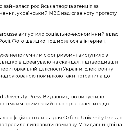
займалася російська творча агенція за
чення, український МЗС надіслав ноту протесту
arousse випустило соціально-економічний атлас
 Росії. Фото швидко поширилося в інтернеті,
«дуже неприємним сюрпризом» і виступило з
швидко відреагувало на скандал, підтвердивши
 територіальній цілісності України. Електронну
із надрукованою помилкою таки потрапила до
d University Press. Видавництво випустило
ідно із яким кримський півострів належить до
о офіційного листа для Oxford University Press, в
і попросило виправити помилку. У видавництві на