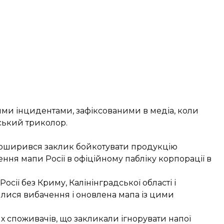
ми інцидентами, зафіксованими в медіа, коли
ський триколор.
 поширився заклик бойкотувати продукцію
ння мапи Росії в офіційному пабліку корпорації в
ії без Криму, Калінінградської області і
вилися вибачення і оновлена мапа із цими
х споживачів, що закликали ігнорувати напої