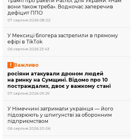
Трамп про ракети Patriot для України: «Нам
вони також треба». Водночас заперечив
дефіцит ППО
07 серпня 2026 08:02
У Мексиці блогера застрелили в прямому
ефірі в TikTok
06 серпня 2026 23:43
Важливо
росіяни атакували дроном людей
на ринку на Сумщині. Відомо про 10
постраждалих, двоє у важкому стані
07 серпня 2026 09:29
У Німеччині затримали українця — його
підозрюють у шпигунстві за оборонним
підприємством
06 серпня 2026 20:06