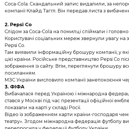
Coca-Cola. Скандальний запис видалили, за непо
компанії Клайд Таггл. Він передав листа з вибаче
2. Pepsi Co
Слідом за Coca-Cola на помилці спіймали і головно
Користувачі соціальних мереж звернули увагу на зо
Pepsi Co.
Там виявили інформаційну брошуру компанії, у як
цієї країни. Російське представництво Pepsi Сo пі
зображення із сайту. Втім, переглянути брошуру вс
посиланням
.
МЗС України висловило компанії занепокоєння чере
3. ФІФА
Вибачалася перед Україною і міжнародна федерац
стався у Москві під час презентації офіційної емб
показали на карті у складі Росії.
Відео із зображенням карти країни-господаря чем
театру». Згодом міжнародна федерація футболу вид
перепросила у федерації футболу України.