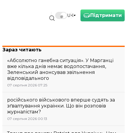
Підтримати
UK
Зараз читають
«Абсолютно ганебна ситуація». У Марганці
вже кілька днів немає водопостачання,
Зеленський анонсував звільнення
відповідального
07 серпня 2026 07:25
російського військового вперше судять за
зґвалтування українки. Що він розповів
журналістам?
07 серпня 2026 00:13