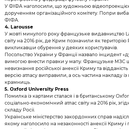
У ФІФА наголосили, що художньою відеопроекцією 
дорученням організаційного комітету. Попри виба
ФІФА.
4. Larousse
У жовті минулого року французьке видавництво L
світу на 2016 рік, де Крим позначили як територію
викликавши обурення у деяких користувачів.
Посольство України у Франції назвало інцидент 
вимогою внести правки у мапу. Французьке МЗС 
невизнання російської анексії Криму та відданість
версію атласу виправили, а ось частина накладу 
крамниць.
5. Oxford University Press
Помилка із картами сталася і в британському Oxfor
соціально-економічний атлас світу на 2016 рік, зг
складу Росії.
Українське міністерство закордонних справ надіслал
якому наголосило на незаконності анексії Криму 