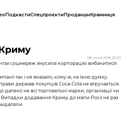
ео
Подкасти
Спецпроєкти
Продакшн
Крамниця
 Криму
08 січня 2016 23:20
ентах соцмереж змусила корпорацію вибачитися
анії так і не вказало, кому ж, на їхню думку,
справи держав-покупців Coca-Cola не втручається.
далеко не всі торговельні марки, організації чи
. Випадки додавання Криму до мапи Росії не раз
видаляли.