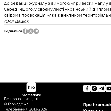
до редакції журналу з вимогою «привести мапу у 
Серед іншого, у своєму листі український диплома
свідома провокація, «яка є викликом територіальної
/Оля Дацюк
Поділитися
:
Всі права захищені:
©
Громадське
Про hromad
Телебачення
,
2013-2026.
Команда