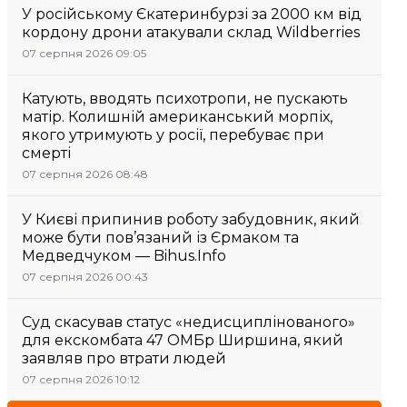
У російському Єкатеринбурзі за 2000 км від
кордону дрони атакували склад Wildberries
07 серпня 2026 09:05
Катують, вводять психотропи, не пускають
матір. Колишній американський морпіх,
якого утримують у росії, перебуває при
смерті
07 серпня 2026 08:48
У Києві припинив роботу забудовник, який
може бути пов’язаний із Єрмаком та
Медведчуком — Bihus.Info
07 серпня 2026 00:43
Суд скасував статус «недисциплінованого»
для екскомбата 47 ОМБр Ширшина, який
заявляв про втрати людей
07 серпня 2026 10:12