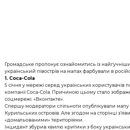
Громадське пропонує ознайомитись із найгучніши
український півострів на мапах фарбували в росій
1. Coca-Cola
5 січня у мережі серед українських користувачів
компанії Coca-Cola. Причиною цьому стало зображе
соцмережі. «Вконтакте».
Спершу модератори спільноти опублікували мапу Рос
Курильських островів. Але згодом на сторінці з’я
«домальованими» територіями.
Інцидент збурив хвилю критики з боку українськи