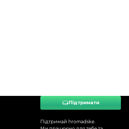
Підтримати
Підтримай hromadske.
Ми працюємо для тебе та