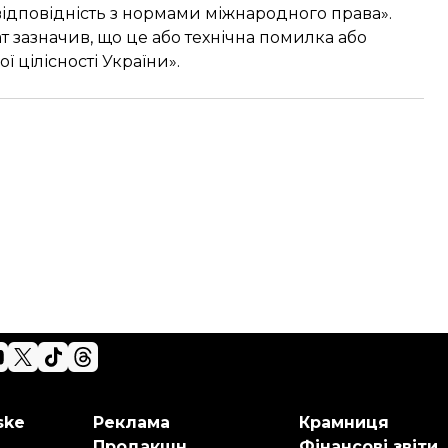
відповідність з нормами міжнародного права».
т зазначив, що це або технічна помилка або
 цілісності України».
ske
Реклама
Крамниця
Продакшн
Фінансові звіти