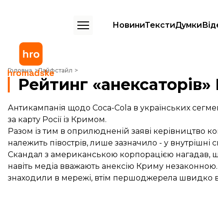
Новини
Тексти
Думки
Від
Рейтинг «анексаторів» Криму
Головна
Лайфстайл
Рейтинг «анексаторів»
Антикампанія щодо Coca-Cola в українських сегм
за карту Росії із Кримом.
Разом із тим в оприлюдненій заяві керівництво комп
належить півострів, лише зазначило - у внутрішні 
Скандал з американською корпорацією нагадав, що 
навіть медіа вважають анексію Криму незаконною
знаходили в мережі, втім першоджерела швидко 