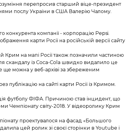
розуміння перепросив старший віце-президент
ннями послу України в США Валерію Чалому.
го конкурента компанії - корпорацію Pepsi.
браження карти Росії на російській версії сайту
ій Крим на мапі Росії також позначили частиною
сля скандалу із Coca-Cola швидко видалило це
е ще можна у веб-архіві за
збереженим
з публікацію на сайті карти Росії із Кримом.
ія футболу ФІФА. Причиною став інцидент, що
леми Чемпіонату світу-2018. У відеоролику Крим
піонату проектувалося на фасад «Большого
алила цей ролик зі своєї сторінки в Youtube і