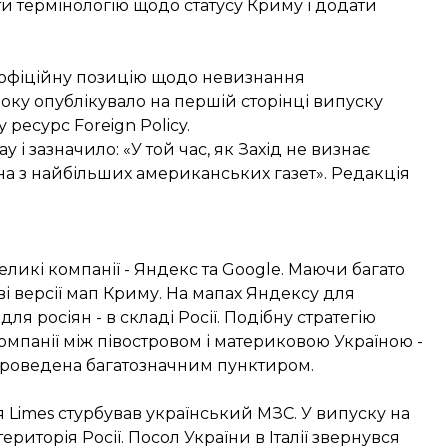
ти термінологію щодо статусу Криму і додати
офіційну позицію щодо невизнання
оку опублікувало на першій сторінці випуску
гу
ресурс Foreign Policy
.
 зазначило: «У той час, як Захід не визнає
а з найбільших американських газет». Редакція
еликі компанії - Яндекс та Google. Маючи багато
 дві версії мап Криму. На мапах Яндексу для
 для росіян - в складі Росії. Подібну стратегію
 компанії між півостровом і материковою Україною -
ія проведена багатозначним пунктиром.
 Limes стурбував український МЗС. У випуску на
територія Росії. Посол України в Італії звернувся