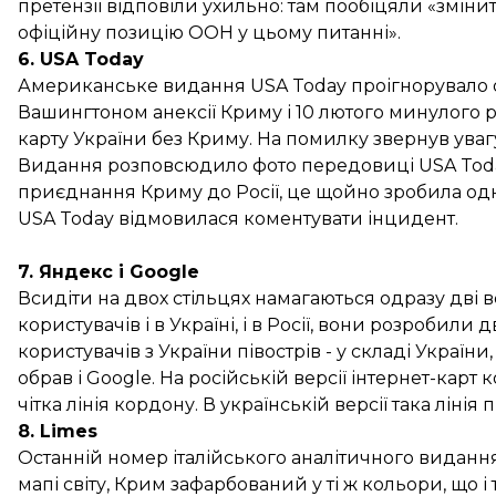
претензії відповіли ухильно: там пообіцяли «зміни
офіційну позицію ООН у цьому питанні».
6. USA Today
Американське видання USA Today проігнорувало 
Вашингтоном анексії Криму і 10 лютого минулого р
карту України без Криму. На помилку звернув ува
Видання розповсюдило фото передовиці USA Today і
приєднання Криму до Росії, це щойно зробила одн
USA Today відмовилася коментувати інцидент.
7. Яндекс і Google
Всидіти на двох стільцях намагаються одразу дві в
користувачів і в Україні, і в Росії, вони розробили
користувачів з України півострів - у складі України,
обрав і Google. На російській версії інтернет-карт
чітка лінія кордону. В українській версії така лін
8. Limes
Останній номер італійського аналітичного видання
мапі світу, Крим зафарбований у ті ж кольори, що і 