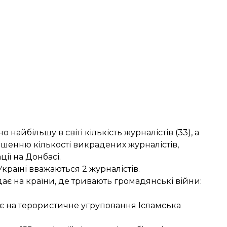
о найбільшу в світі кількість журналістів (33), а
шенню кількості викрадених журналістів,
ії на Донбасі.
країні вважаються 2 журналістів.
є на країни, де тривають громадянські війни:
є на терористичне угруповання Ісламська