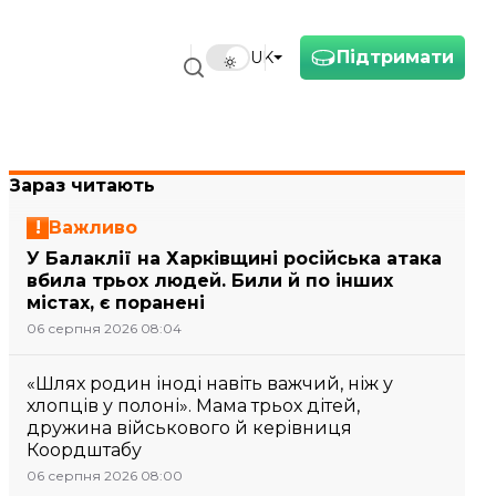
Підтримати
UK
Зараз читають
Важливо
У Балаклії на Харківщині російська атака
вбила трьох людей. Били й по інших
містах, є поранені
06 серпня 2026 08:04
«Шлях родин іноді навіть важчий, ніж у
хлопців у полоні». Мама трьох дітей,
дружина військового й керівниця
Коордштабу
06 серпня 2026 08:00