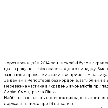
Через воєнні дії в 2014 році в Україні було викраден
цього року не зафіксовано жодного випадку. Змен
зазначили правозахисники, посприяла зміна ситуац
За даними Репортерів без кордонів, загиблими в У
Переважна частина викрадень журналістів припада
Сирію, Ємен, Ірак та Лівію.
Найбільша кількість поточних викрадень припада
держава - відомо про 18 випадків.