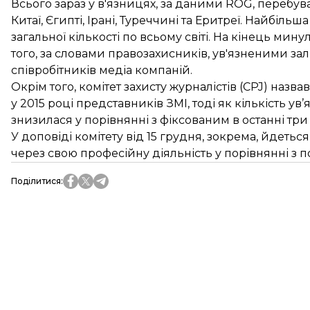
Всього зараз у в'язницях, за даними ROG, перебуваю
Китаї, Єгипті, Ірані, Туреччині та Еритреї. Найбільш
загальної кількості по всьому світі. На кінець мину
того, за словами правозахисників, ув'язненими зал
співробітників медіа компаній.
Окрім того, комітет захисту журналістів (CPJ)
назвав
у 2015 році представників ЗМІ, тоді як кількість ув
знизилася у порівнянні з фіксованим в останні тр
У доповіді комітету від 15 грудня, зокрема, йдеться
через свою професійну діяльність у порівнянні з 
Поділитися
: