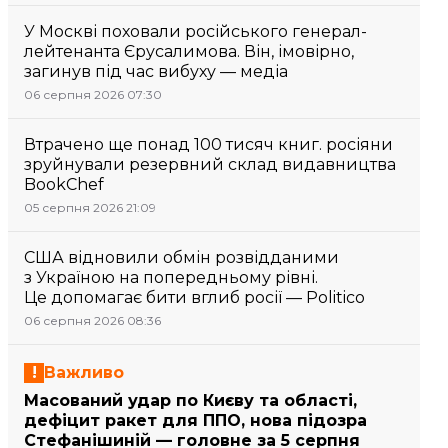
У Москві поховали російського генерал-
лейтенанта Єрусалимова. Він, імовірно,
загинув під час вибуху — медіа
06 серпня 2026 07:30
Втрачено ще понад 100 тисяч книг. росіяни
зруйнували резервний склад видавництва
BookChef
05 серпня 2026 21:09
США відновили обмін розвідданими
з Україною на попередньому рівні.
Це допомагає бити вглиб росії — Politico
06 серпня 2026 08:36
Важливо
Масований удар по Києву та області,
дефіцит ракет для ППО, нова підозра
Стефанішиній — головне за 5 серпня