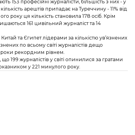
ть 153 професійні журналісти, більшість з них - у
а кількість арештів припадає на Туреччину - 11% від
лого року ця кількість становила 178 осіб. Крім
ишаються 161 цивільний журналіст та 14
 Китай та Єгипет лідерами
за кількістю ув’язнених
’язнених по всьому світі журналістів дещо
и роки рекордним рівнем.
, що 199 журналістів у світі опинилися за гратами
показником у 221 минулого року.