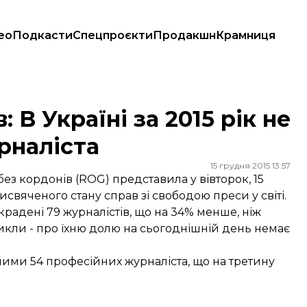
ео
Подкасти
Спецпроєкти
Продакшн
Крамниця
го журналіста
 В Україні за 2015 рік не
рналіста
15 грудня 2015 13:57
з кордонів (ROG) представила у вівторок, 15
рисвяченого стану справ зі свободою преси у світі.
крадені 79 журналістів, що на 34% менше, ніж
икли - про їхню долю на сьогоднішній день немає
ними 54 професійних журналіста, що на третину