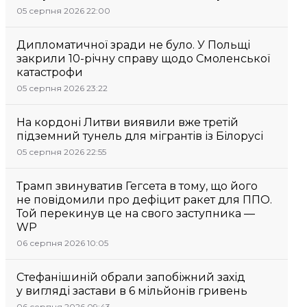
05 серпня 2026 22:00
Дипломатичної зради не було. У Польщі
закрили 10-річну справу щодо Смоленської
катастрофи
05 серпня 2026 23:22
На кордоні Литви виявили вже третій
підземний тунель для мігрантів із Білорусі
05 серпня 2026 22:55
Трамп звинуватив Гегсета в тому, що його
не повідомили про дефіцит ракет для ППО.
Той перекинув це на свого заступника —
WP
06 серпня 2026 10:05
Стефанішиній обрали запобіжний захід
у вигляді застави в 6 мільйонів гривень
06 серпня 2026 09:43