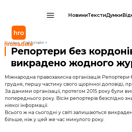
Новини
Тексти
Думки
Від
Репортери без кордонів: В Україні за 2015 рік не викрадено жодно
Головна
Лайфстайл
Репортери без кордонів:
викрадено жодного жу
Міжнародна правозахисна організація Репортери бе
грудня,
першу частину свого щорічної доповіді
, п
За даними організації, протягом 2015 року були ви
попереднього року. Вісім репортерів безслідно зн
ніякої інформації.
Всього ж на сьогодні у світі залишаються викраде
більше, ніж у цей же час минулого року.