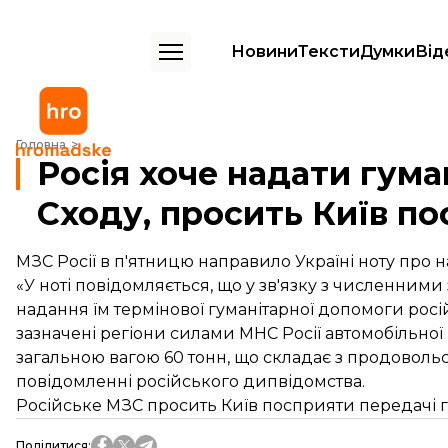
Новини
Тексти
Думки
Від
Росія хоче надати гуманітарну допомогу Сходу, просить Київ поспр
Головна
Росія хоче надати гум
Сходу, просить Київ п
МЗС Росії в п'ятницю направило Україні ноту про 
«У ноті повідомляється, що у зв'язку з численни
надання їм термінової гуманітарної допомоги росі
зазначені регіони силами МНС Росії автомобільної
загальною вагою 60 тонн, що складає з продовольства
повідомленні російського дипвідомства.
Російське МЗС просить Київ посприяти передачі г
Поділитися
: