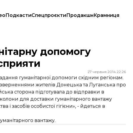
ео
Подкасти
Спецпроєкти
Продакшн
Крамниця
ияти
анітарну допомогу
осприяти
27 червня 2014 22:26
надання гуманітарної допомоги східним регіонам.
ми зверненнями жителів Донецька та Луганська про
йська сторона підготувала до відправки в
 колони для доставки гуманітарного вантажу
 і засобів особистої гігієни», - йдеться в
уманітарного вантажу.