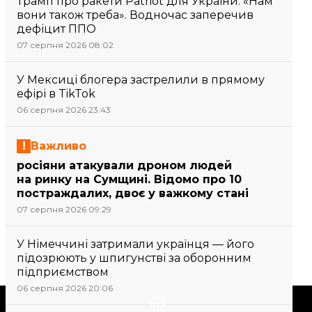
Трамп про ракети Patriot для України: «Нам
вони також треба». Водночас заперечив
дефіцит ППО
07 серпня 2026 08:02
У Мексиці блогера застрелили в прямому
ефірі в TikTok
06 серпня 2026 23:43
Важливо
росіяни атакували дроном людей
на ринку на Сумщині. Відомо про 10
постраждалих, двоє у важкому стані
07 серпня 2026 09:29
У Німеччині затримали українця — його
підозрюють у шпигунстві за оборонним
підприємством
06 серпня 2026 20:06
Підтримати