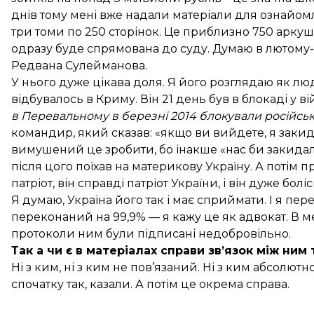
днів тому мені вже надали матеріали для ознайомл
три томи по 250 сторінок. Це приблизно 750 аркуш
одразу буде спрямована до суду. Думаю в лютому-б
Редвана Сулейманова.
У нього дуже цікава доля. Я його розглядаю як лю
відбувалось в Криму. Він 21 день був в блокаді у ві
в Перевальному в березні 2014 блокували російські 
командир, який сказав: «якщо ви вийдете, я закида
вимушений це зробити, бо інакше «нас би закидали
після цого поїхав на материкову Україну. А потім п
патріот, він справді патріот України, і він дуже бол
Я думаю, Україна його так і має сприймати. І я пе
переконаний на 99,9% — я кажу це як адвокат. В ме
протоколи ним були підписані недобровільно.
Так а чи є в матеріалах справи зв’язок між ним
Ні з ким, ні з ким не пов’язаний. Ні з ким абсолютно
спочатку так, казали. А потім це окрема справа.