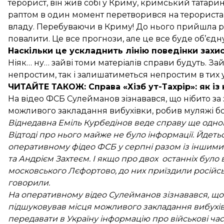
терорист, він жив собі у Криму, кримський татарин 
раптом в один момент перетворився на терориста, 
владу. Перебуваючи в Криму! До нього прийшла росій
повалити. Це все прогнози, але це все буде об’єдн
Наскільки це ускладнить лінію поведінки захи
Ніяк… ну… зайві томи матеріалів справи будуть. Зай
непростим, так і залишатиметься непростим в тих умо
ЧИТАЙТЕ ТАКОЖ:
Справа «Хізб ут-Тахрір»
: як і
На відео ФСБ Сулейманов зізнавався, що нібито з
можливого закладання вибухівки, робив муляжі б
Віднедавна Еміль Курбедінов веде справу ще одног
Відтоді про нього майже не було інформації. Йдет
оперативному фідео ФСБ
у серпні разом із іншим
та Андрієм Захтеєм
. І якщо про двох останніх було
московського Лєфортово, до них приїздили російс
говорили.
На оперативному відео Сулейманов зізнавався, що 
підшуковував місця можливого закладання вибухівк
передавати в Україну інформацію про військові час