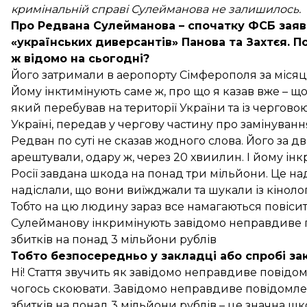
кримінальній справі Сулейманова не залишилось.
Про Редвана Сулейманова – спочатку ФСБ заяв
«українських диверсантів» Панова та Захтєя. П
ж відомо на сьогодні?
Його затримали в аеропорту Сімферополя за місяць 
Йому інктимінують саме ж, про що я казав вже – що
який перебував на території України та із черговою 
Україні, передав у чергову частину про замінуванн
Редван по суті не сказав жодного слова. Його за 
арештували, одару ж, через 20 хвиилин. І йому інк
Росії завдана шкода на понад три мільйони. Це н
надіслали, що вони виїжджали та шукали із кіноло
Тобто на цю людину зараз все намагаються повісит
Сулейманову інкримінують завідомо неправдиве п
збитків на понад 3 мільйони рублів
Тобто безпосередньо у закладці або спробі за
Ні! Стаття звучить як завідомо неправдиве повідом
чогось скоювати. Завідомо неправдиве повідомле
збитків на понад 3 мільйони рублів – це значна шк