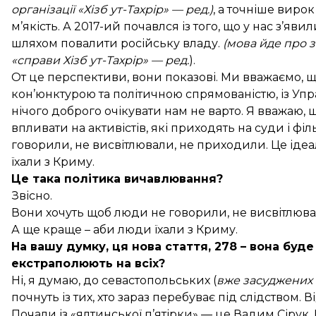
організації «Хізб ут-Тахрір» — ред.)
, а точніше виро
м’якість. А 2017-ий почавлся із того, що у нас з’
шляхом повалити російську владу.
(мова йде про з
«справи Хізб ут-Тахрір» — ред.
).
От це перспективи, вони показові. Ми вважаємо, щ
кон’юнктурою та політичною спрямованістю, із Упр
нічого доброго очікувати нам не варто. Я вважаю,
впливати на активістів, які приходять на суди і ф
говорили, не висвітлювали, не приходили. Це ідеа
їхали з Криму.
Це така політика вичавлювання?
Звісно.
Вони хочуть щоб люди не говорили, не висвітлюва
А ще краще – аби люди їхали з Криму.
На вашу думку, ця нова стаття, 278 – вона буд
екстраполюють на всіх?
Ні, я думаю, до севастопольських (
вже засуджених 
почнуть із тих, хто зараз перебуває під слідством. В
Почали із «ялтинської п’ятірки» — це Вадим Сірук, 