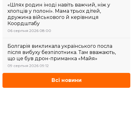
«Шлях родин іноді навіть важчий, ніж у
хлопців у полоні». Мама трьох дітей,
дружина військового й керівниця
Коордштабу
06 серпня 2026 08:00
Болгарія викликала українського посла
після вибуху безпілотника. Там вважають,
що це був дрон-приманка «Майя»
09 серпня 2026 09:12
Всі новини