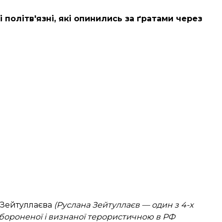
і політв'язні, які опинились за ґратами через
 Зейтуллаєва
(Руслана Зейтуллаєв — один з 4-х
забороненої і визнаної терористичною в РФ