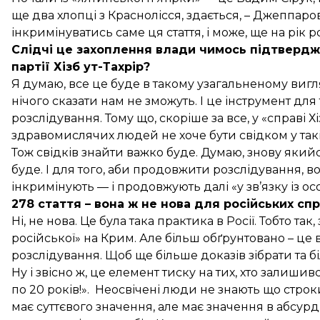
ще два хлопці з Краснолісся, здається, – Джеппаров
інкримінуватись саме ця стаття, і може, ще на рік 
Слідчі це захоплення влади чимось підтвердж
партії Хізб ут-Тахрір?
Я думаю, все це буде в такому узагальненому вигл
нічого сказати нам не зможуть. І це інструмент д
розслідування. Тому що, скоріше за все, у «справі Хіз
здравомислячих людей не хоче бути свідком у такій
Тож свідків знайти важко буде. Думаю, знову якийс
буде. І для того, аби продовжити розслідування, в
інкримінують — і продовжують далі «у зв’язку із о
278 стаття – вона ж не нова для російських спр
Ні, не нова. Це була така практика в Росії. Тобто та
російської» на Крим. Але більш обґрунтовано – це 
розслідування. Щоб ще більше доказів зібрати та 
Ну і звісно ж, це елемент тиску на тих, хто залишився 
по 20 років!». Неосвічені люди не знають що стро
має суттєвого значення, але має значення в абсур