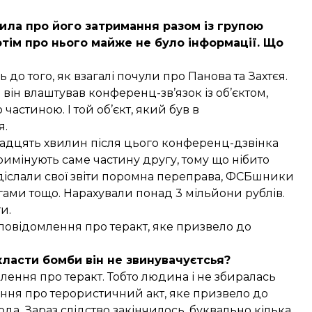
ила про його затримання разом із групою
отім про нього майже не було інформації. Що
до того, як взагалі почули про Панова та Захтєя.
 він влаштував конференц-зв’язок із об’єктом,
частиною. І той об’єкт, який був в
я.
двадцять хвилин після цього конференц-дзвінка
римінують саме частину другу, тому що нібито
адіслали свої звіти поромна переправа, ФСБшники
гами тощо. Нарахували понад 3 мільйони рублів.
и.
овідомлення про теракт, яке призвело до
класти бомби він не звинувачуєтсья?
лення про теракт. Тобто людина і не збиралась
ння про терористичний акт, яке призвело до
ода. Зараз слідство закінчилось, буквально кілька