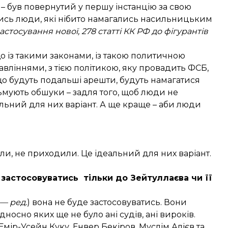
к – був повернутий у першу інстанцію за свою
явились люди, які нібито намагались насильницьким
астосування нової, 278 статті КК РФ до фігурантів
о із такими законами, із такою политичною
авліннями, з тією політикою, яку провадить ФСБ,
 що будуть подальші арешти, будуть намагатися
ільмують обшуки – задля того, щоб люди не
льний для них варіант. А ще краще – аби люди
ли, не приходили. Це ідеальний для них варіант.
е застосовуватись тільки до Зейтуллаєва чи її
— ред.
) вона не буде застосовуватись. Вони
ідносно яких ще не було ані судів, ані вироків.
Емір-Усейн Куку, Енвер Бекіров, Муслім Алієв та