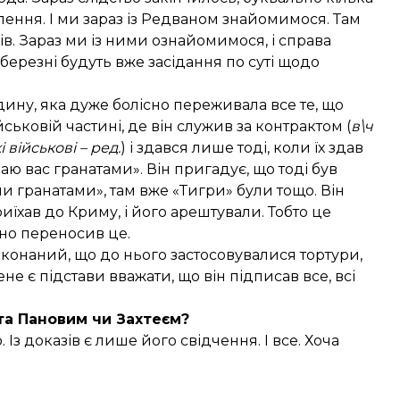
ення. І ми зараз із Редваном знайомимося. Там
ів. Зараз ми із ними ознайомимося, і справа
ерезні будуть вже засідання по суті щодо
дину, яка дуже болісно переживала все те, що
йськовій частині, де він служив за контрактом (
в\ч
військові – ред.
) і здався лише тоді, коли їх здав
ю вас гранатами». Він пригадує, що тоді був
 гранатами», там вже «Тигри» були тощо. Він
риїхав до Криму, і його арештували. Тобто це
існо переносив це.
реконаний, що до нього застосовувалися тортури,
не є підстави вважати, що він підписав все, всі
 та Пановим чи Захтеєм?
. Із доказів є лише його свідчення. І все. Хоча