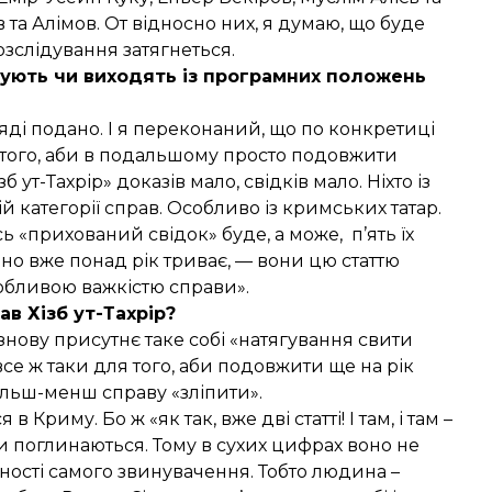
 та Алімов. От відносно них, я думаю, що буде
розслідування затягнеться.
ують чи виходять із програмних положень
яді подано. І я переконаний, що по конкретиці
ля того, аби в подальшому просто подовжити
б ут-Тахрір» доказів мало, свідків мало. Ніхто із
 категорії справ. Особливо із кримських татар.
ь «прихований свідок» буде, а може, п’ять їх
оно вже понад рік триває, — вони цю статтю
собливою важкістю справи».
ав Хізб ут-Тахрір?
к, знову присутнє таке собі «натягування свити
все ж таки для того, аби подовжити ще на рік
більш-менш справу «зліпити».
в Криму. Бо ж «як так, вже дві статті! І там, і там –
ки поглинаються. Тому в сухих цифрах воно не
дності самого звинувачення. Тобто людина –