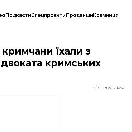
ео
Подкасти
Спецпроєкти
Продакшн
Крамниця
оката кримських політв'язнів
і кримчани їхали з
 адвоката кримських
22 січня 2017 16:47