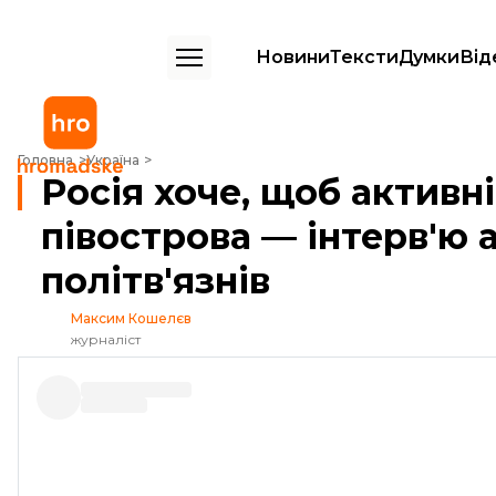
Новини
Тексти
Думки
Від
Росія хоче, щоб активні кримчани їхали з півострова — інтерв'ю адв
Головна
Україна
Росія хоче, щоб активн
півострова — інтерв'ю
політв'язнів
Максим Кошелєв
журналіст