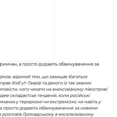
кримчан, а просто додають обвинувачення за
інов, відомий тим, що захищає багатьох
прав Хізб ут-Тахрір
та декого із так званих
оповісти, чого чекати на анексованому півострові
адже складаєтсья тенденія, коли російські
аних у тероризмі чи екстремізмі, чи навіть у
, а просто додають обвинувачення за новими
в розповів Громадському в ексклюзивному