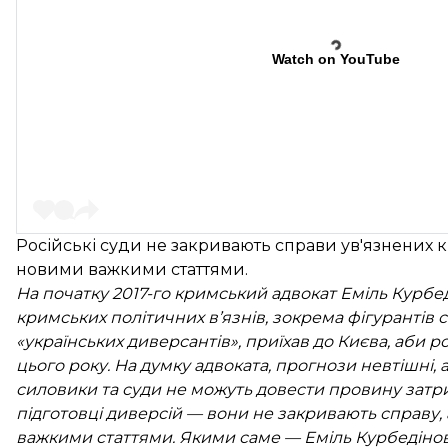
Watch on YouTube
Російські суди не закривають справи ув'язнених 
новими важкими статтями.
На початку 2017-го кримський адвокат Еміль Курбед
кримських політичних в’язнів, зокрема фігурантів
с
«українських диверсантів», приїхав до Києва, аби р
цього року. На думку адвоката, прогнози невтішні, 
силовики та суди не можуть довести провину затрим
підготовці диверсій — вони не закривають справу
важкими статтями. Якими саме — Еміль Курбедіно