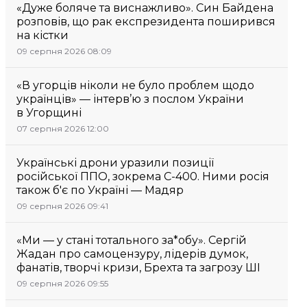
«Дуже боляче та виснажливо». Син Байдена
розповів, що рак експрезидента поширився
на кістки
09 серпня 2026 08:09
«В угорців ніколи не було проблем щодо
українців» — інтерв’ю з послом України
в Угорщині
07 серпня 2026 12:00
Українські дрони уразили позиції
російської ППО, зокрема С-400. Ними росія
також б'є по Україні — Мадяр
09 серпня 2026 09:41
«Ми — у стані тотального за*обу». Сергій
Жадан про самоцензуру, лідерів думок,
фанатів, творчі кризи, Брехта та загрозу ШІ
09 серпня 2026 09:55