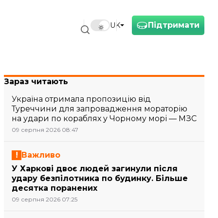
Підтримати
UK
Зараз читають
Україна отримала пропозицію від
Туреччини для запровадження мораторію
на удари по кораблях у Чорному морі — МЗС
09 серпня 2026 08:47
Важливо
У Харкові двоє людей загинули після
удару безпілотника по будинку. Більше
десятка поранених
09 серпня 2026 07:25