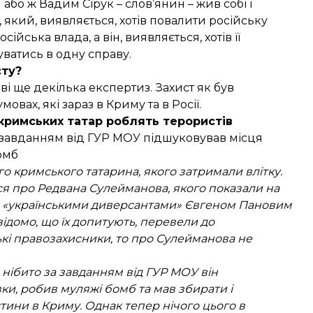
або ж Вадим Сірук – слов’янин – жив собі і
який, виявляється, хотів повалити російську
ська влада, а він, виявляється, хотів її
уватись в одну справу.
сту?
ві ще декілька експертиз. Захист як був
вах, які зараз в Криму та в Росії.
з кримських татар роблять терористів
а завданням від ГУР МОУ підшуковував місця
омб
о кримського татарина, якого затримали влітку.
ься про Редвана Сулейманова, якого показали на
и
«українськими диверсантами» Євгеном Пановим
 відомо, що їх допитують, перевели до
ькі правозахисники, то про Сулейманова не
нібито за завданням від ГУР МОУ він
и, робив муляжі бомб та мав збирати і
тини в Криму. Однак тепер нічого цього в