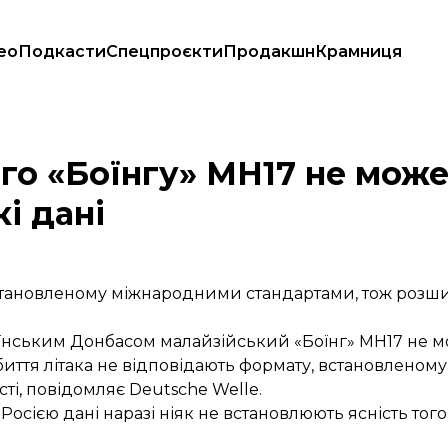
ео
Подкасти
Спецпроєкти
Продакшн
Крамниця
ійські дані
ого «Боїнгу» MH17 не мож
і дані
 встановленому міжнародними стандартами, тож розш
раїнським Донбасом малайзійський «Боїнг» MH17 не
о збиття літака не відповідають формату, встановлен
ті,
повідомляє
Deutsche Welle.
сією дані наразі ніяк не встановлюють ясність того,