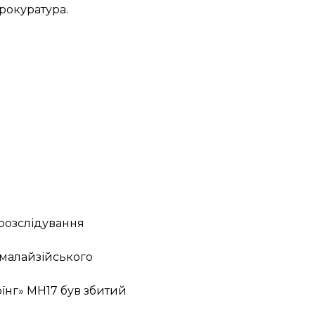
прокуратура.
 розслідування
 малайзійського
оїнг» МН17 був
збитий