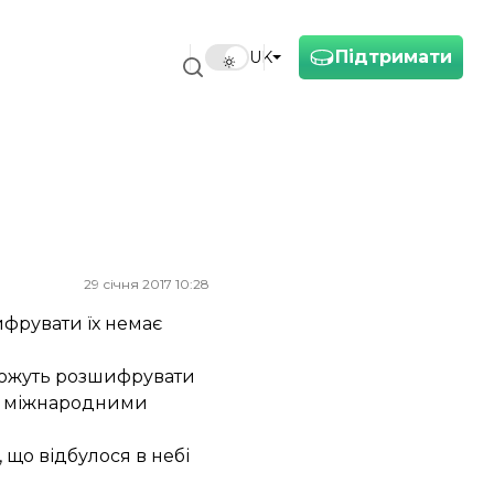
Підтримати
UK
е
29 січня 2017 10:28
ифрувати їх немає
 можуть розшифрувати
ому міжнародними
 що відбулося в небі