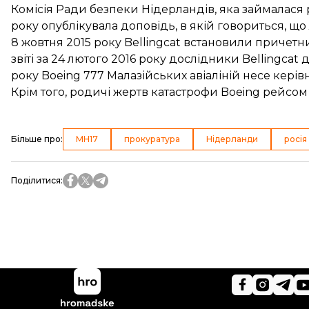
Комісія Ради безпеки Нідерландів, яка займалася
року
опублікувала
доповідь, в якій говориться, що 
8 жовтня 2015 року Bellingcat
встановили причетн
звіті за 24 лютого 2016 року дослідники Bellingcat
д
року Boeing 777 Малазійських авіаліній несе керів
Крім того, родичі жертв катастрофи Boeing рейсо
Більше про
:
MH17
прокуратура
Нідерланди
росія
Поділитися
: