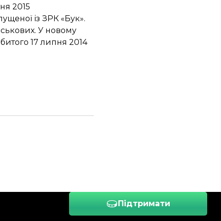
ня 2015
пущеної із ЗРК «Бук».
йськових. У новому
збитого 17 липня 2014
Підтримати