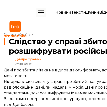
Новини
Тексти
Думки
Від
Слідство у справі збитого «Боїнгу» MH17 не може розшифрувати рос
Головна
Україна
Слідство у справі збит
розшифрувати російськ
Дмитро Мрачник
Журналіст
Дані про збиття літака не відповідають формату,
можливості
Нідерландські слідчі у справі про збитий над ук
радіолокаційні дані, які надала їм Росія. Дані пр
стандартами, тож розшифрувати їх немає можливос
За даними нідерландської прокуратури, передані Ро
над Донбасом.