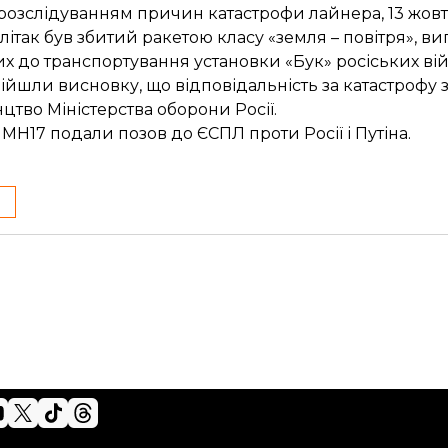
 розслідуванням причин катастрофи лайнера, 13 жовт
літак був збитий ракетою класу «земля – повітря», ви
их
до транспортування установки «Бук» росіських ві
ійшли висновку
, що відповідальність за катастрофу 
нцтво Міністерства оборони Росії.
м MH17
подали позов до ЄСПЛ
проти Росії і Путіна.