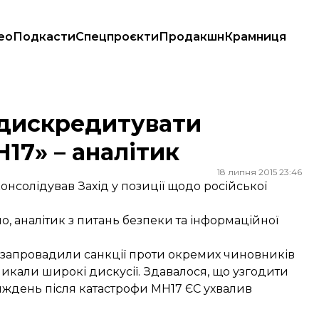
ео
Подкасти
Спецпроєкти
Продакшн
Крамниця
 аналітик
 дискредитувати
17» – аналітик
18 липня 2015 23:46
нсолідував Захід у позиції щодо російської
о, аналітик з питань безпеки та інформаційної
ди запровадили санкції проти окремих чиновників
икали широкі дискусії. Здавалося, що узгодити
тиждень після катастрофи МН17 ЄС ухвалив