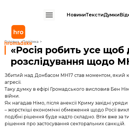
Новини
Тексти
Думки
Від
«Росія робить усе щоб дискредитувати розслідування щодо МН17» –
Головна
Політика
«Росія робить усе щоб
розслідування щодо МН
Збитий над Донбасом МН17 став моментом, який ко
агресії.
Таку думку в ефірі Громадського висловив Бен Нім
війни.
Як нагадав Німо, після анексії Криму західні уря
– жорсткіші економічні обмеження щодо Росії викл
подібні рішення буде надто складно. Втім вже за 
рішення про застосування секторальних санкцій.