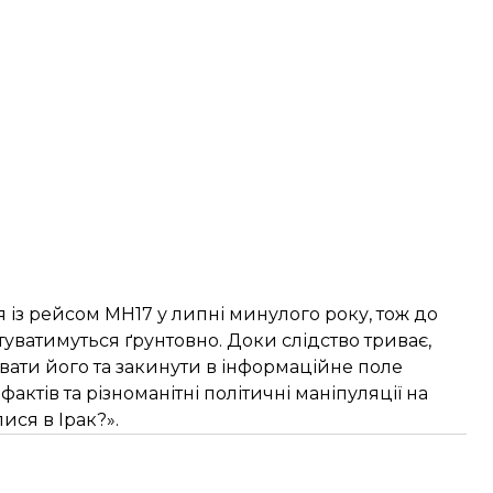
я із рейсом МН17 у липні минулого року, тож до
отуватимуться ґрунтовно. Доки слідство триває,
вати його та закинути в інформаційне поле
актів та різноманітні політичні маніпуляції на
ися в Ірак?».