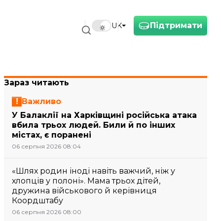
Підтримати
UK
Зараз читають
Важливо
У Балаклії на Харківщині російська атака
вбила трьох людей. Били й по інших
містах, є поранені
06 серпня 2026 08:04
«Шлях родин іноді навіть важчий, ніж у
хлопців у полоні». Мама трьох дітей,
дружина військового й керівниця
Коордштабу
06 серпня 2026 08:00