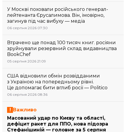
У Москві поховали російського генерал-
лейтенанта Єрусалимова. Він, імовірно,
загинув під час вибуху — медіа
06 серпня 2026 07:30
Втрачено ще понад 100 тисяч книг. росіяни
зруйнували резервний склад видавництва
BookChef
05 серпня 2026 21:09
США відновили обмін розвідданими
з Україною на попередньому рівні.
Це допомагає бити вглиб росії — Politico
06 серпня 2026 08:36
Важливо
Масований удар по Києву та області,
дефіцит ракет для ППО, нова підозра
Стефанішиній — головне за 5 серпня