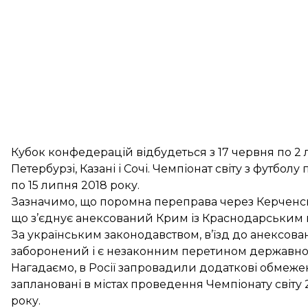
Кубок конфедерацій відбудеться з 17 червня по 2 л
Петербурзі, Казані і Сочі. Чемпіонат світу з футболу
по 15 липня 2018 року.
Зазначимо, що поромна переправа через Керченсь
що з’єднує анексований Крим із Краснодарським к
За українським законодавством, в’їзд до анексов
заборонений і є незаконним перетином державно
Нагадаємо, в Росії запровадили
додаткові обмеженн
заплановані в містах проведення Чемпіонату світу 
року.