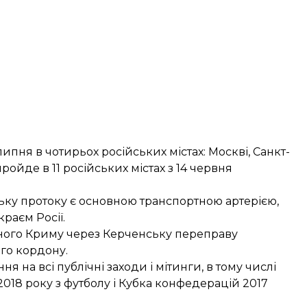
ипня в чотирьох російських містах: Москві, Санкт-
 пройде в 11 російських містах з 14 червня
ку протоку є основною транспортною артерією,
раєм Росії.
аного Криму через Керченську переправу
го кордону.
я на всі публічні заходи і мітинги
, в тому числі
2018 року з футболу і Кубка конфедерацій 2017