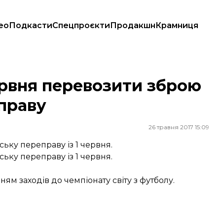
ео
Подкасти
Спецпроєкти
Продакшн
Крамниця
 переправу
ервня перевозити зброю
праву
26 травня 2017 15:09
ьку переправу із 1 червня.
ьку переправу із 1 червня.
ям заходів до чемпіонату світу з футболу.