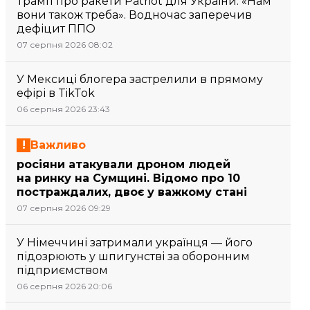
Трамп про ракети Patriot для України: «Нам
вони також треба». Водночас заперечив
дефіцит ППО
07 серпня 2026 08:02
У Мексиці блогера застрелили в прямому
ефірі в TikTok
06 серпня 2026 23:43
Важливо
росіяни атакували дроном людей
на ринку на Сумщині. Відомо про 10
постраждалих, двоє у важкому стані
07 серпня 2026 09:29
У Німеччині затримали українця — його
підозрюють у шпигунстві за оборонним
підприємством
06 серпня 2026 20:06