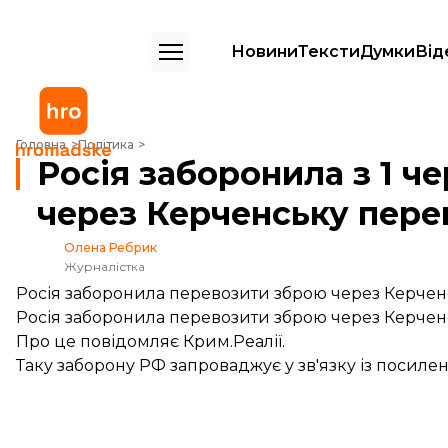
Новини
Тексти
Думки
Від
Росія заборонила з 1 червня перевозити зброю через Керченську
Головна
Політика
Росія заборонила з 1 ч
через Керченську пере
Олена Ребрик
Журналістка
Росія заборонила перевозити зброю через Керченс
Росія заборонила перевозити зброю через Керченс
Про це
повідомляє
Крим.Реалії.
Таку заборону РФ запроваджує у зв'язку із посиленн