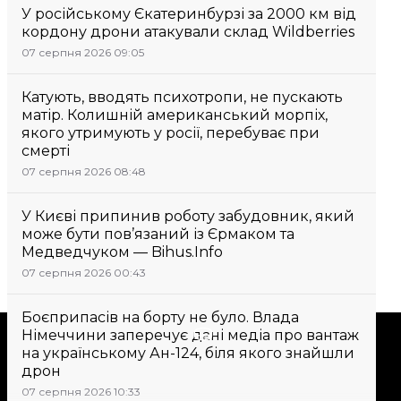
У російському Єкатеринбурзі за 2000 км від
кордону дрони атакували склад Wildberries
07 серпня 2026 09:05
Катують, вводять психотропи, не пускають
матір. Колишній американський морпіх,
якого утримують у росії, перебуває при
смерті
07 серпня 2026 08:48
У Києві припинив роботу забудовник, який
може бути пов’язаний із Єрмаком та
Медведчуком — Bihus.Info
07 серпня 2026 00:43
Боєприпасів на борту не було. Влада
Підтримати
Німеччини заперечує дані медіа про вантаж
на українському Ан-124, біля якого знайшли
дрон
Підтримай hromadske.
07 серпня 2026 10:33