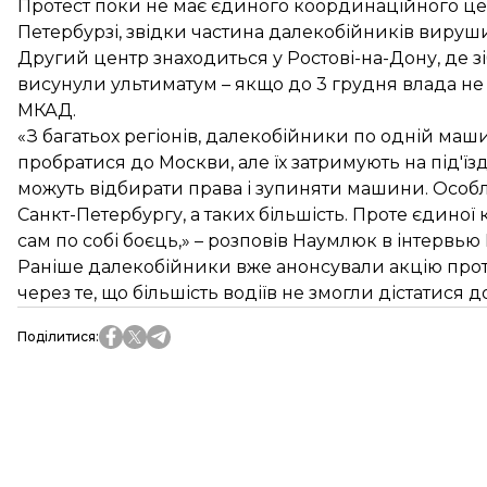
Протест поки не має єдиного координаційного цент
Петербурзі, звідки частина далекобійників вируш
Другий центр знаходиться у Ростові-на-Дону, де зіб
висунули ультиматум – якщо до 3 грудня влада не с
МКАД.
«З багатьох регіонів, далекобійники по одній ма
пробратися до Москви, але їх затримують на під'їзд
можуть відбирати права і зупиняти машини. Особлив
Санкт-Петербургу, а таких більшість. Проте єдиної 
сам по собі боєць,» – розповів Наумлюк в інтервь
Раніше далекобійники вже анонсували акцію протес
через те, що більшість водіїв не змогли дістатися д
Поділитися
: