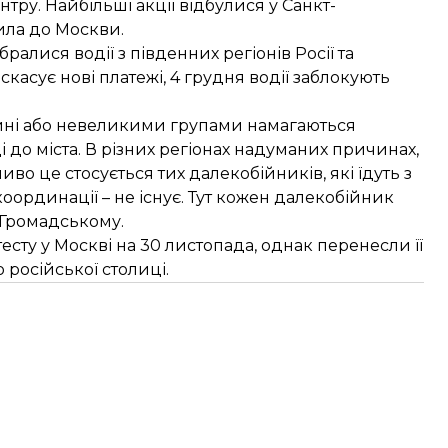
ру. Найбільші акції відбулися у Санкт-
ила до Москви.
ралися водії з південних регіонів Росії та
касує нові платежі, 4 грудня водії заблокують
шині або невеликими групами намагаються
і до міста. В різних регіонах надуманих причинах,
о це стосується тих далекобійників, які їдуть з
координації – не існує. Тут кожен далекобійник
ю Громадському.
ту у Москві на 30 листопада, однак перенесли її
о російської столиці.