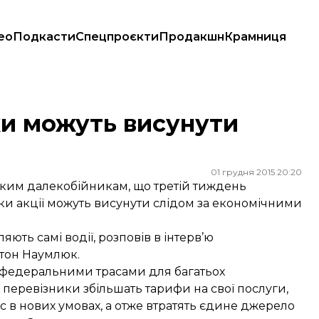
ео
Подкасти
Спецпроєкти
Продакшн
Крамниця
ки можуть висунути
01 грудня 2015 20:20
ьким далекобійникам, що третій тиждень
ики акції можуть висунути слідом за економічними
ють самі водії, розповів в інтерв’ю
тон Наумлюк.
д федеральними трасами для багатьох
перевізники збільшать тарифи на свої послуги,
ес в нових умовах, а отже втратять єдине джерело