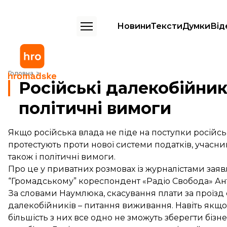
Новини
Тексти
Думки
Від
Російські далекобійники можуть висунути політичні вимоги
Головна
Російські далекобійни
політичні вимоги
Якщо російська влада не піде на поступки російс
протестують проти нової системи податків, учасн
також і політичні вимоги.
Про це у приватних розмовах із журналістами заявля
“Громадському” кореспондент «Радіо Свобода» Ан
За словами Наумлюка, скасування плати за проїз
далекобійників – питання виживання. Навіть якщо 
більшість з них все одно не зможуть зберегти бізн