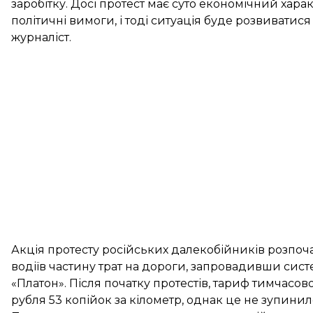
заробітку. Досі протест має суто економічний хар
політичні вимоги, і тоді ситуація буде розвивати
журналіст.
Акція протесту російських далекобійників розпоча
водіїв частину трат на дороги, запровадивши сис
«Платон». Після початку протестів, тариф тимчасово
рубля 53 копійок за кілометр, однак це не зупини