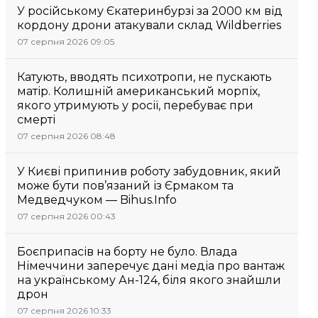
У російському Єкатеринбурзі за 2000 км від
кордону дрони атакували склад Wildberries
07 серпня 2026 09:05
Катують, вводять психотропи, не пускають
матір. Колишній американський морпіх,
якого утримують у росії, перебуває при
смерті
07 серпня 2026 08:48
У Києві припинив роботу забудовник, який
може бути пов’язаний із Єрмаком та
Медведчуком — Bihus.Info
07 серпня 2026 00:43
Боєприпасів на борту не було. Влада
Німеччини заперечує дані медіа про вантаж
на українському Ан-124, біля якого знайшли
дрон
07 серпня 2026 10:33