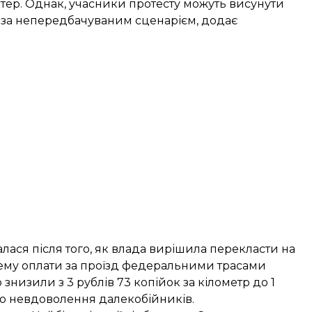
актер. Однак, учасники протесту можуть висунути
ся за непередбачуваним сценарієм, додає
лася після того, як влада вирішила перекласти на
тему оплати за проїзд федеральними трасами
 знизили з 3 рублів 73 копійок за кілометр до 1
ло невдоволення далекобійників.