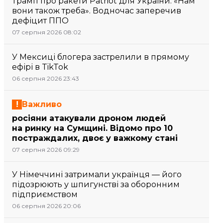
Трамп про ракети Patriot для України: «Нам
вони також треба». Водночас заперечив
дефіцит ППО
07 серпня 2026 08:02
У Мексиці блогера застрелили в прямому
ефірі в TikTok
06 серпня 2026 23:43
Важливо
росіяни атакували дроном людей
на ринку на Сумщині. Відомо про 10
постраждалих, двоє у важкому стані
07 серпня 2026 09:29
У Німеччині затримали українця — його
підозрюють у шпигунстві за оборонним
підприємством
06 серпня 2026 20:06