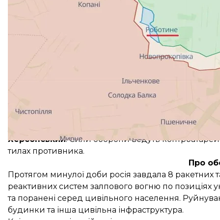
Іванівка Харківської області та Надія Луганської о
атак.
Лиманський
: ворог наступальних (штурмових) дій 
Авдіївський
: противник не полишає спроб оточити
авіацію. Українські війська стійко тримають оборон
Безрезультатними були наступальні дії росіян у ра
Сєверне, Первомайське, Степове Донецької област
Мар’їнський
: окупанти безуспішно вели штурмові 
Донецької області. Там українські захисники відби
Шахтарський
: противник вів штурмові дії біля Пр
успіху не мав.
Херсонський
: Сили оборони ведуть контрбатарей
тилах противника.
Про об
Протягом минулої доби росія завдала 8 ракетних та
реактивних систем залпового вогню по позиціях ук
та поранені серед цивільного населення. Руйнува
будинки та інша цивільна інфраструктура.