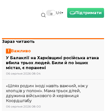
Підтримати
UK
Зараз читають
Важливо
У Балаклії на Харківщині російська атака
вбила трьох людей. Били й по інших
містах, є поранені
06 серпня 2026 08:04
«Шлях родин іноді навіть важчий, ніж у
хлопців у полоні». Мама трьох дітей,
дружина військового й керівниця
Коордштабу
06 серпня 2026 08:00