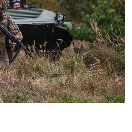
листопада.
ьтатно намагалися відновити втрачене положення
ки відбили 5 атак. Також ворог безуспішно вів
і.
мові дії південніше Бахмута, завдають ворогу
ягнутих рубежах.