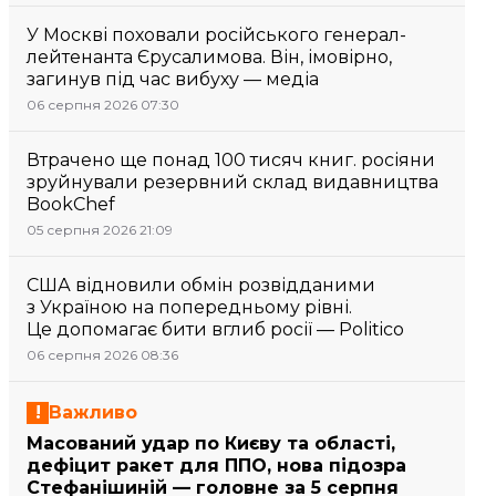
У Москві поховали російського генерал-
лейтенанта Єрусалимова. Він, імовірно,
загинув під час вибуху — медіа
06 серпня 2026 07:30
Втрачено ще понад 100 тисяч книг. росіяни
зруйнували резервний склад видавництва
BookChef
05 серпня 2026 21:09
США відновили обмін розвідданими
з Україною на попередньому рівні.
Це допомагає бити вглиб росії — Politico
06 серпня 2026 08:36
Важливо
Масований удар по Києву та області,
дефіцит ракет для ППО, нова підозра
Стефанішиній — головне за 5 серпня