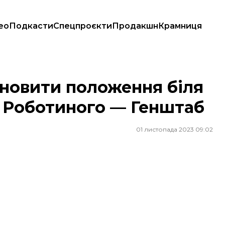
ео
Подкасти
Спецпроєкти
Продакшн
Крамниця
 та Роботиного — Генштаб
дновити положення біля
а Роботиного — Генштаб
01 листопада 2023 09:02