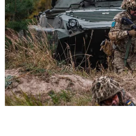
Про це
повідомив
Генеральний штаб ЗСУ зранку 1 
Так, на Бахмутському напрямку росіяни безрезул
біля Кліщіївки та Андріївки, де українські захисни
штурмові дії в районі Південного Донецької област
Водночас Сили оборони України продовжують штур
втрат у живій силі та техніці, закріплюються на дос