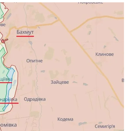
вечір 31 жовтня 2023 року
ншот
магалися відновити втрачене положення в
ести наступальні операції на Мелітопольському
ивій силі та техніці, виснажують ворога вздовж