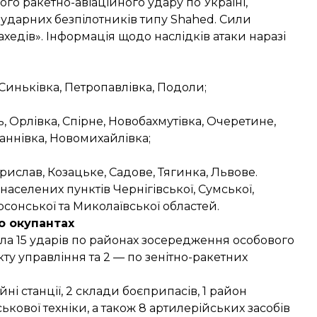
ого ракетно-авіаційного удару по Україні,
0 ударних безпілотників типу Shahed. Сили
ахедів»
. Інформація щодо наслідків атаки наразі
 Синьківка, Петропавлівка, Подоли;
 Орлівка, Спірне, Новобахмутівка, Очеретине,
Ганнівка, Новомихайлівка;
рислав, Козацьке, Садове, Тягинка, Львове.
селених пунктів Чернігівської, Сумської,
ерсонської та Миколаївської областей.
о окупантах
ла 15 ударів по районах зосередження особового
нкту управління та 2 — по зенітно-ракетних
ні станції, 2 склади боєприпасів, 1 район
кової техніки, а також 8 артилерійських засобів