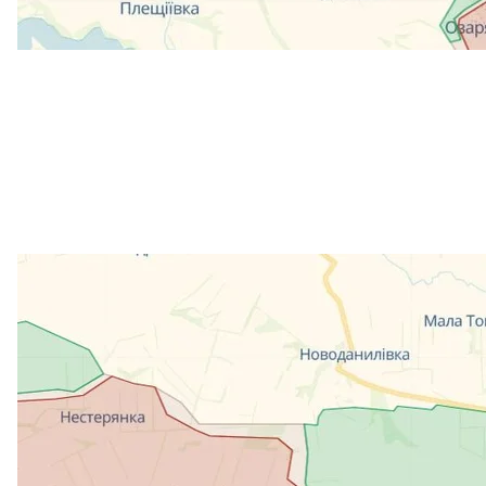
Карта DeepState станом на 
Скри
Генштаб також розповів про ситуацію за іншими 
Волинський
та
Поліський
: оперативна обстановка
Сіверський
та
Слобожанський
: противник зберіг
районах, проводить активну диверсійну діяльніст
військ на загрозливі напрямки, нарощує щільніст
державного кордону в Бєлгородській області.
Куп’янський
: росіяни вели безрезультатні штурмов