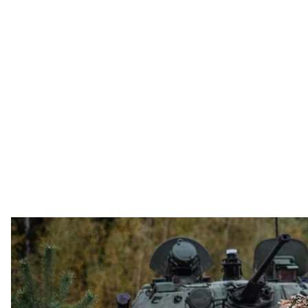
Українські військові
Facebook / Генер
Протягом минулої доби, 31 жовтня, на фронті відбу
окупанти намагалися відновити положення на Донеч
відбили атаки.