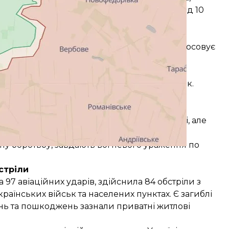
бласті, де українські захисники відбили понад 10
не вів.
 Авдіївку. Для підтримки своїх військ застосовує
у та завдають ворогу значних втрат.
йонах населених пунктів Авдіївка, Керамік,
і, де Сили оборони відбили близько 20 атак.
дії в районах Мар’їнки та Новомихайлівки
ли понад 20 атак.
ечистівки та Золотої Ниви Донецької області, але
ну боротьбу, завдають вогневого ураження по
стріли
 97 авіаційних ударів, здійснила 84 обстріли з
раїнських військ та населених пунктах. Є загиблі
нь та пошкоджень зазнали приватні житлові