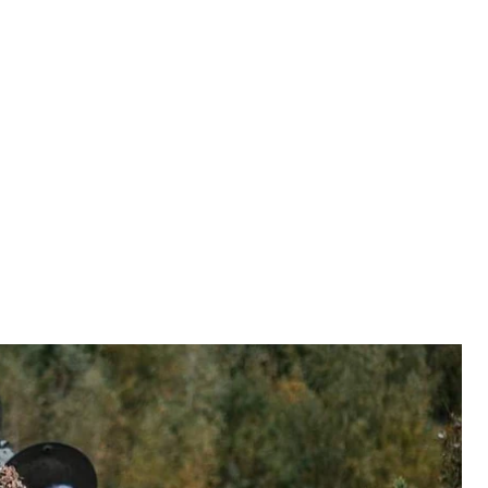
. Ілюстративне фото
альний штаб ЗСУ
лося 68 бойових зіткнень. Зокрема, російські
чині та Запоріжжі, проте українські військові