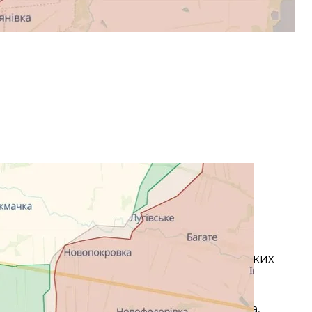
вечір 31 жовтня 2023 року
ншот
напрямками:
 залишається без суттєвих змін.
ає військову присутність у прикордонних
ь, щоб не допустити перекидання українських
ь мінно-вибухових загороджень вздовж
і дії в районах населених пунктів Синьківка,