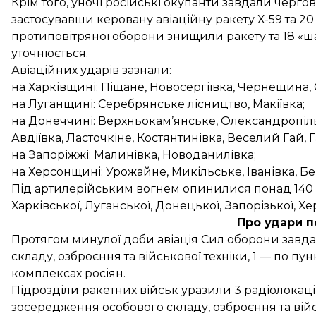
Крім того, уночі російські окупанти завдали чергов
застосувавши керовану авіаційну ракету Х-59 та 2
протиповітряної оборони
знищили ракету та 18 «ш
уточнюється.
Авіаційних ударів зазнали:
на Харківщині: Піщане, Новосергіївка, Чернещина,
на Луганщині: Серебрянське лісництво, Макіївка;
на Донеччині: Верхньокам’янське, Олександропіль,
Авдіївка, Ласточкіне, Костянтинівка, Веселий Гай, 
на Запоріжжі: Малинівка, Новоданилівка;
на Херсонщині: Урожайне, Микільське, Іванівка, Бе
Під артилерійським вогнем опинилися понад 140 на
Харківської, Луганської, Донецької, Запорізької, Х
Про удари п
Протягом минулої доби авіація Сил оборони завда
складу, озброєння та військової техніки, 1 — по пу
комплексах росіян.
Підрозділи ракетних військ уразили 3 радіолокацій
зосередження особового складу, озброєння та війсь