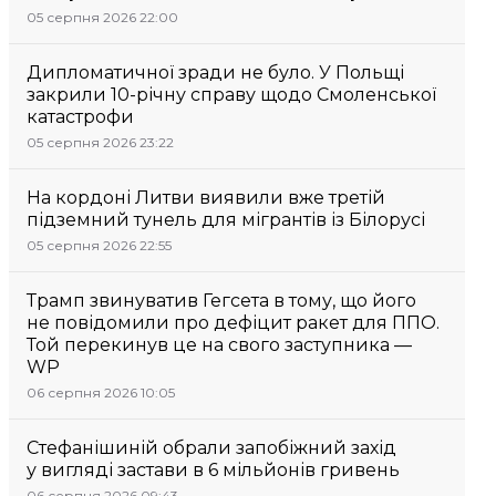
05 серпня 2026 22:00
Дипломатичної зради не було. У Польщі
закрили 10-річну справу щодо Смоленської
катастрофи
05 серпня 2026 23:22
На кордоні Литви виявили вже третій
підземний тунель для мігрантів із Білорусі
05 серпня 2026 22:55
Трамп звинуватив Гегсета в тому, що його
не повідомили про дефіцит ракет для ППО.
Той перекинув це на свого заступника —
WP
06 серпня 2026 10:05
Стефанішиній обрали запобіжний захід
у вигляді застави в 6 мільйонів гривень
06 серпня 2026 09:43