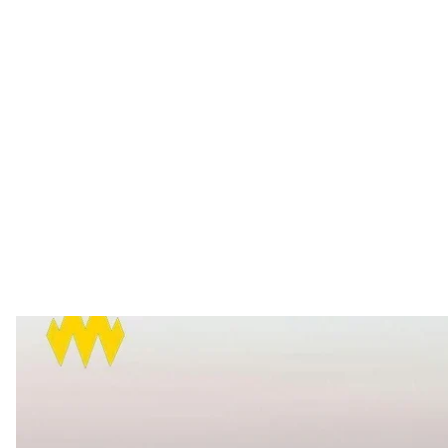
Встановлені росіянами оборонні спор
Telegram / П
російські окупанти встановили так звані зуби дра
Євпаторія, що в Криму. Їх помітили на березі моря.
Про це
повідомив
речник Оперативного командув