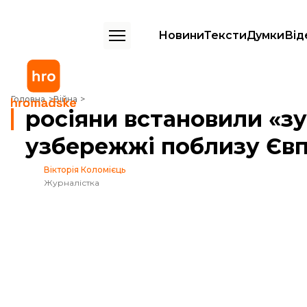
Новини
Тексти
Думки
Від
росіяни встановили «зуби дракона» на узбережжі поблизу Євпатор
Головна
Війна
росіяни встановили «з
узбережжі поблизу Євп
Вікторія Коломієць
Журналістка