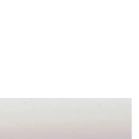
уди на узбережжі поблизу Євпаторії
огляд Назара
кона поблизу тимчасово захопленого міста
ання «Південь» Владислав Назаров.