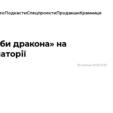
ео
Подкасти
Спецпроєкти
Продакшн
Крамниця
ії
уби дракона» на
аторії
23 липня 2023 11:32