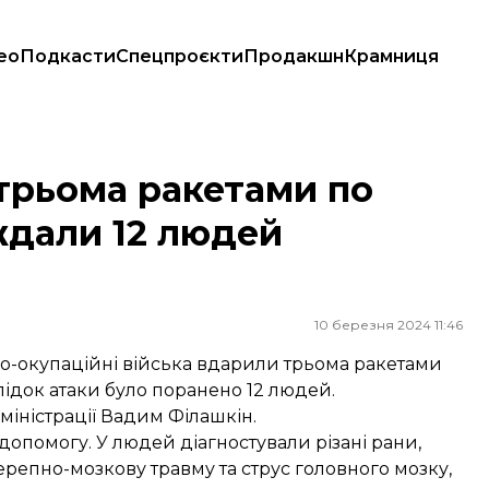
ео
Подкасти
Спецпроєкти
Продакшн
Крамниця
ждали 12 людей (ОНОВЛЕНО)
 трьома ракетами по
дали 12 людей
10 березня 2024 11:46
ько-окупаційні війська вдарили трьома ракетами
лідок атаки було поранено 12 людей.
міністрації Вадим Філашкін.
помогу. У людей діагностували різані рани,
ерепно-мозкову травму та струс головного мозку,