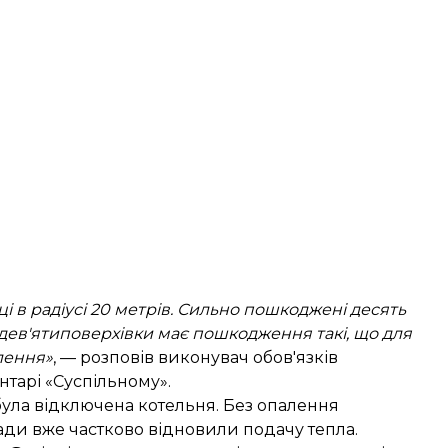
і в радіусі 20 метрів. Сильно пошкоджені десять
 дев'ятиповерхівки має пошкодження такі, що для
лення»
, —
розповів
виконувач обов'язків
нтарі «Суспільному».
була відключена котельня. Без опалення
ади вже частково відновили подачу тепла.