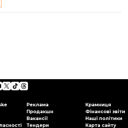
ske
Реклама
Крамниця
Продакшн
Фінансові звіти
Вакансії
Наші політики
ласності
Тендери
Карта сайту