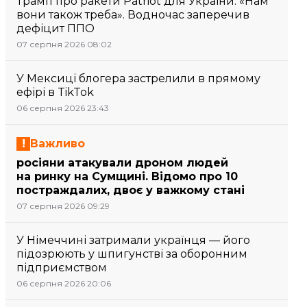
Трамп про ракети Patriot для України: «Нам
вони також треба». Водночас заперечив
дефіцит ППО
07 серпня 2026 08:02
У Мексиці блогера застрелили в прямому
ефірі в TikTok
06 серпня 2026 23:43
Важливо
росіяни атакували дроном людей
на ринку на Сумщині. Відомо про 10
постраждалих, двоє у важкому стані
07 серпня 2026 09:29
У Німеччині затримали українця — його
підозрюють у шпигунстві за оборонним
підприємством
06 серпня 2026 20:06