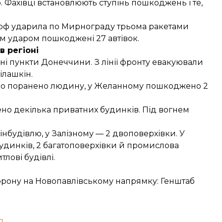
 Фахівці встановлюють ступінь пошкоджень і те,
я рф ударила по Мирнограду трьома ракетами
им ударом пошкоджені 27 автівок.
в регіоні
ені пункти Донеччини. З лінії фронту евакуювали
ілашкін.
уло поранено людину, у Желанному пошкоджено 2
о декілька приватних будинків. Під вогнем
нбудівлю, у Залізному — 2 двоповерхівки. У
удинків, 2 багатоповерхівки й промислова
лові будівлі.
орону на Новопавлівському напрямку: Генштаб