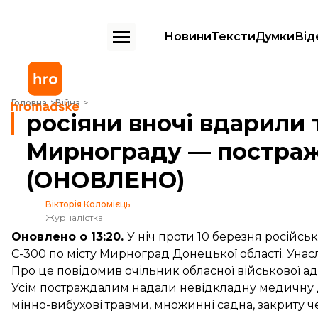
Новини
Тексти
Думки
Від
росіяни вночі вдарили трьома ракетами по Мирнограду — постра
Головна
Війна
росіяни вночі вдарили
Мирнограду — постраж
(ОНОВЛЕНО)
Вікторія Коломієць
Журналістка
Оновлено о 13:20.
У ніч проти 10 березня російс
С-300 по місту Мирноград Донецької області. Унас
Про це
повідомив
очільник обласної військової ад
Усім постраждалим надали невідкладну медичну до
мінно-вибухові травми, множинні садна, закриту ч