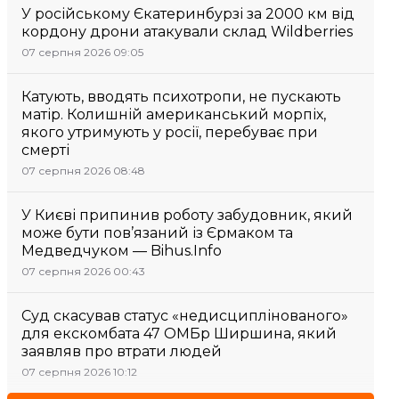
У російському Єкатеринбурзі за 2000 км від
кордону дрони атакували склад Wildberries
07 серпня 2026 09:05
Катують, вводять психотропи, не пускають
матір. Колишній американський морпіх,
якого утримують у росії, перебуває при
смерті
07 серпня 2026 08:48
У Києві припинив роботу забудовник, який
може бути пов’язаний із Єрмаком та
Медведчуком — Bihus.Info
07 серпня 2026 00:43
Суд скасував статус «недисциплінованого»
для екскомбата 47 ОМБр Ширшина, який
заявляв про втрати людей
07 серпня 2026 10:12