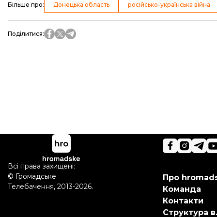
Більше про
:
Донецька область
російсько-українська війна
Поділитися
:
Всі права захищені:
©
Громадське
Про hromad
Телебачення
,
2013-2026.
Команда
Контакти
Структура в