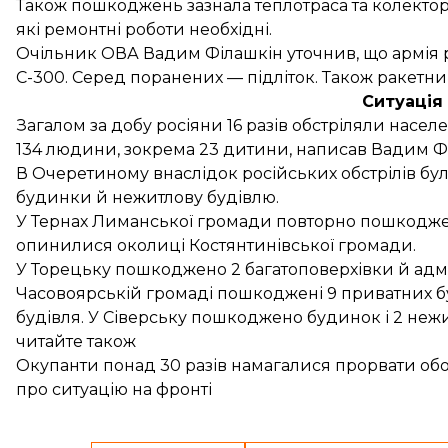
Також пошкоджень зазнала теплотраса та колектор.
які ремонтні роботи необхідні.
Очільник ОВА Вадим Філашкін
уточнив
, що армі
С-300. Серед поранених — підліток. Також ракетн
Ситуація 
Загалом за добу росіяни 16 разів обстріляли насел
134 людини, зокрема 23 дитини, написав Вадим Ф
В Очеретиному внаслідок російських обстрілів б
будинки й нежитлову будівлю.
У Тернах Лиманської громади повторно пошкоджен
опинилися околиці Костянтинівської громади.
У Торецьку пошкоджено 2 багатоповерхівки й адмі
Часовоярській громаді пошкоджені 9 приватних б
будівля. У Сіверську пошкоджено будинок і 2 нежит
читайте також
Окупанти понад 30 разів намагалися прорвати об
про ситуацію на фронті