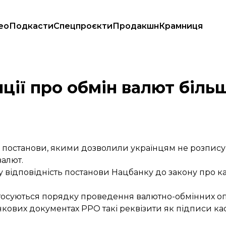
ео
Подкасти
Спецпроєкти
Продакшн
Крамниця
ацбанк
ції про обмін валют біль
 постанови, якими дозволили українцям не розпису
валют.
у відповідність постанови Нацбанку до закону про ка
 стосуються порядку проведення валютно-обмінних о
кових документах РРО такі реквізити як підписи каси