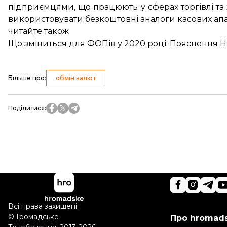
підприємцями, що працюють у сферах торгівлі та
використовувати безкоштовні аналоги касових апар
читайте також
Що зміниться для ФОПів у 2020 році: Пояснення 
Більше про
:
обмін валют
Поділитися
:
Всі права захищені:
©
Громадське
Про hromad