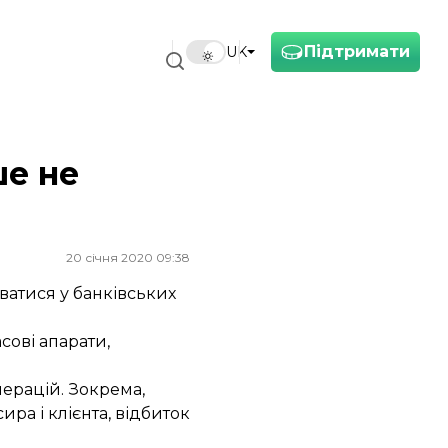
Підтримати
UK
ше не
20 січня 2020 09:38
ватися у банківських
сові апарати,
перацій. Зокрема,
ра і клієнта, відбиток