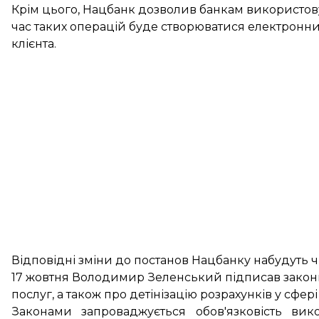
Крім цього, Нацбанк дозволив банкам використовув
час таких операцій буде створюватися електронни
клієнта.
Відповідні зміни до постанов Нацбанку набудуть чи
17 жовтня Володимир Зеленський
підписав закон
послуг, а також про детінізацію розрахунків у сфері
Законами запроваджується обов'язковість вик