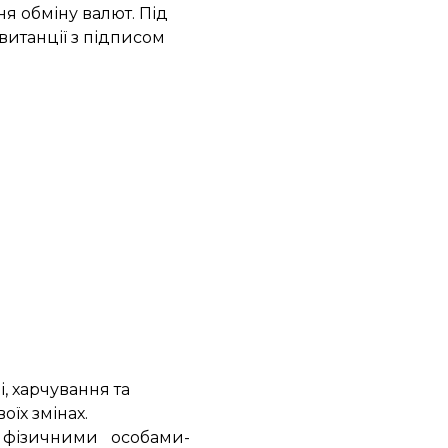
я обміну валют. Під
итанції з підписом
і, харчування та
оїх змінах.
 фізичними особами-