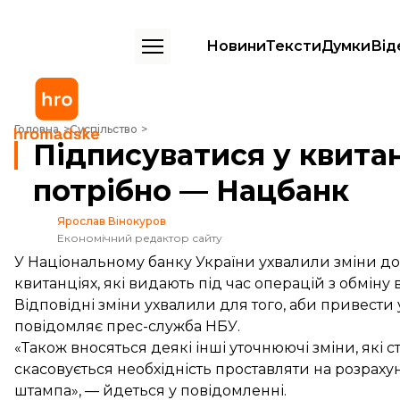
Новини
Тексти
Думки
Від
Підписуватися у квитанції про обмін валют більше не потрібно — Н
Головна
Суспільство
Підписуватися у квитан
потрібно — Нацбанк
Ярослав Вінокуров
Економічний редактор сайту
У Національному банку України ухвалили зміни до
квитанціях, які видають під час операцій з обміну 
Відповідні зміни ухвалили для того, аби привести 
повідомляє
прес-служба НБУ.
«Також вносяться деякі інші уточнюючі зміни, які
скасовується необхідність проставляти на розрахун
штампа», — йдеться у повідомленні.