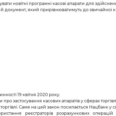
ати новітні програмні касові апарати для здійсненн
й документ, який прирівнюватимуть до звичайної кв
нності 19 квітня 2020 року.
и про застосування касових апаратів
у сферах торгівл
 торгівлі. Саме на цей закон посилається Нацбанк у св
ористання реєстраторів розрахункових операцій