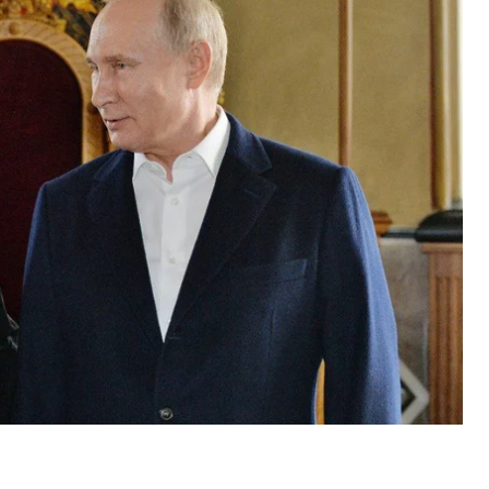
озслідування» кримінальної справи щодо
альності (стаття 299 Кримінального кодексу рф).
я «вжити заходів для розшуку» посадовців СБУ та
не переслідування патріарха кирила.
дувало?