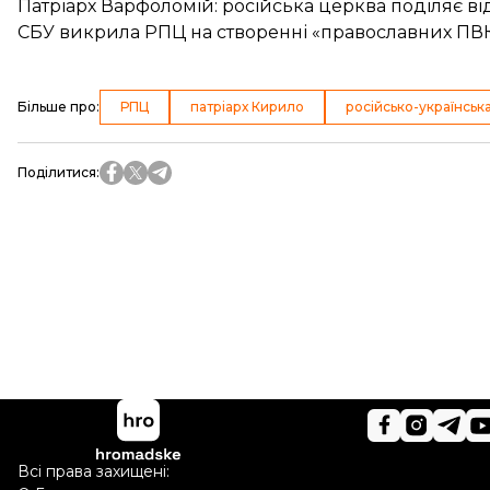
Патріарх Варфоломій: російська церква поділяє від
СБУ викрила РПЦ на створенні «православних ПВК»
Більше про
:
РПЦ
патріарх Кирило
російсько-українська
Поділитися
:
Всі права захищені: