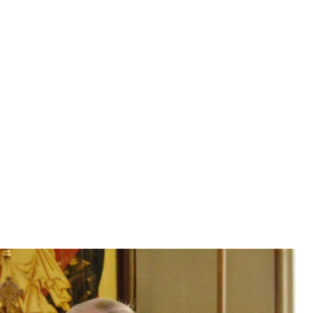
президент росії володимир путін
triarch_press
 Служби безпеки та Міністерства внутрішніх
 очільника російської православної церкви