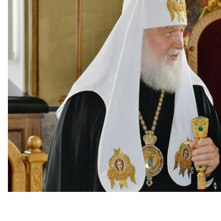
кирила (світське ім’я — володимир гундяєв).
Про це
йдеться
у дописі російського органу.
Зазначається, що Слідчий комітет рф розпочав «р
незаконного притягнення до кримінальної відповід
У межах цього «розслідування» росіяни збираютьс
МВС України, які ухвалили рішення про криміналь
Що пере