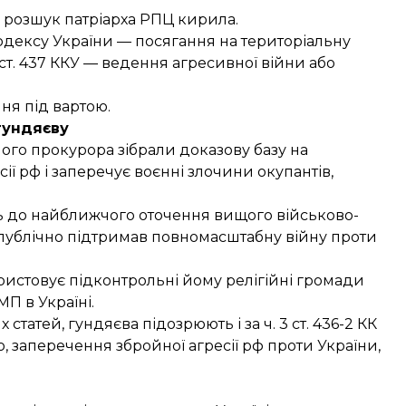
в розшук
патріарха РПЦ кирила.
кодексу України — посягання на територіальну
 2 ст. 437 ККУ — ведення агресивної війни або
ня під вартою.
гундяєву
ого прокурора зібрали доказову базу на
ї рф і заперечує воєнні злочини окупантів,
ть до найближчого оточення вищого військово-
х публічно підтримав повномасштабну війну проти
стовує підконтрольні йому релігійні громади
МП в Україні.
статей, гундяєва підозрюють і за ч. 3 ст. 436-2 КК
 заперечення збройної агресії рф проти України,