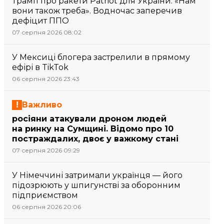
Трамп про ракети Patriot для України: «Нам
вони також треба». Водночас заперечив
дефіцит ППО
07 серпня 2026 08:02
У Мексиці блогера застрелили в прямому
ефірі в TikTok
06 серпня 2026 23:43
Важливо
росіяни атакували дроном людей
на ринку на Сумщині. Відомо про 10
постраждалих, двоє у важкому стані
07 серпня 2026 09:29
У Німеччині затримали українця — його
підозрюють у шпигунстві за оборонним
підприємством
06 серпня 2026 20:06