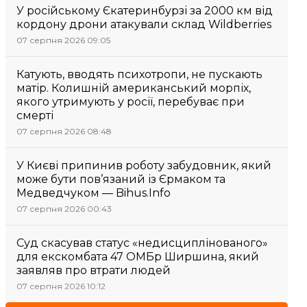
У російському Єкатеринбурзі за 2000 км від
кордону дрони атакували склад Wildberries
07 серпня 2026 09:05
Катують, вводять психотропи, не пускають
матір. Колишній американський морпіх,
якого утримують у росії, перебуває при
смерті
07 серпня 2026 08:48
У Києві припинив роботу забудовник, який
може бути пов’язаний із Єрмаком та
Медведчуком — Bihus.Info
07 серпня 2026 00:43
Суд скасував статус «недисциплінованого»
для екскомбата 47 ОМБр Ширшина, який
заявляв про втрати людей
07 серпня 2026 10:12