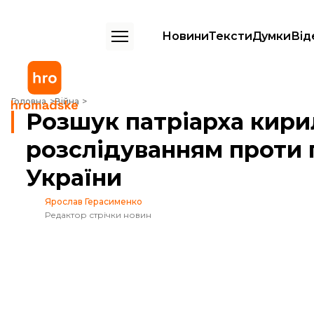
Новини
Тексти
Думки
Від
Розшук патріарха кирила: росіяни відповіли розслідуванням проти 
Головна
Війна
Розшук патріарха кирил
розслідуванням проти 
України
Ярослав Герасименко
Редактор стрічки новин