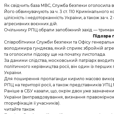
Як свідчить база МВС, Служба безпеки
оголосила 
Його обвинувачують за ч. 3 ст. 110 Кримінального 
цілісність і недоторканність України, а також за ч.
агресивних воєнних дій.
Очільнику РПЦ обрали запобіжний захід — триман
Підозра 
Співробітники Служби безпеки та Офісу генеральн
володимира гундяєва, який сприяє збройній агресі
та
оголосили підозру
ще на початку листопада.
За даними слідства, московський патріарх входи
політичного керівництва росії, він один із перши
України.
Для поширення пропаганди кирило масово викори
РПЦ на території росії, а також представників УПЦ 
Раніше в СБУ казали, що, окрім двох уже зазначених 
України (виправдовування, визнання правомірною,
глорифікація її учасників).
читайте також