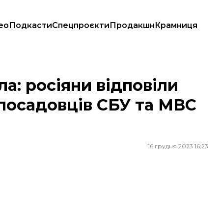
ео
Подкасти
Спецпроєкти
Продакшн
Крамниця
посадовців СБУ та МВС України
а: росіяни відповіли
посадовців СБУ та МВС
16 грудня 2023 16:23