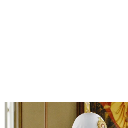
Патріарх московський кирило та 
Telegram / pa
Слідчий комітет рф доручив розшукати посадовців
справ України через кримінальне переслідування