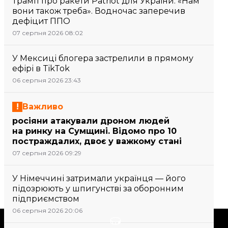
Трамп про ракети Patriot для України: «Нам
вони також треба». Водночас заперечив
дефіцит ППО
07 серпня 2026 08:02
У Мексиці блогера застрелили в прямому
ефірі в TikTok
06 серпня 2026 23:43
Важливо
росіяни атакували дроном людей
на ринку на Сумщині. Відомо про 10
постраждалих, двоє у важкому стані
07 серпня 2026 09:29
У Німеччині затримали українця — його
підозрюють у шпигунстві за оборонним
підприємством
06 серпня 2026 20:06
Підтримати