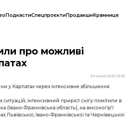
ео
Подкасти
Спецпроєкти
Продакшн
Крамниця
х
или про можливі
патах
04 січня 2020 12:52
ни у Карпатах через інтенсивне збільшення
 ситуацій, інтенсивний приріст снігу помітили в
а (Івано-Франківська область), на високогір'ї
рах Львівської, Івано-Франківської та Чернівецької