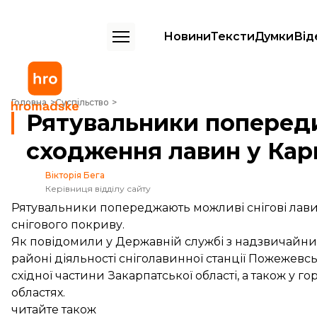
Новини
Тексти
Думки
Від
Рятувальники попередили про можливі сходження лавин у Карпата
Головна
Суспільство
Рятувальники поперед
сходження лавин у Кар
Вікторія Бега
Керівниця відділу сайту
Рятувальники попереджають можливі снігові лави
снігового покриву.
Як
повідомили
у Державній службі з надзвичайних
районі діяльності сніголавинної станції Пожежевськ
східної частини Закарпатської області, а також у го
областях.
читайте також