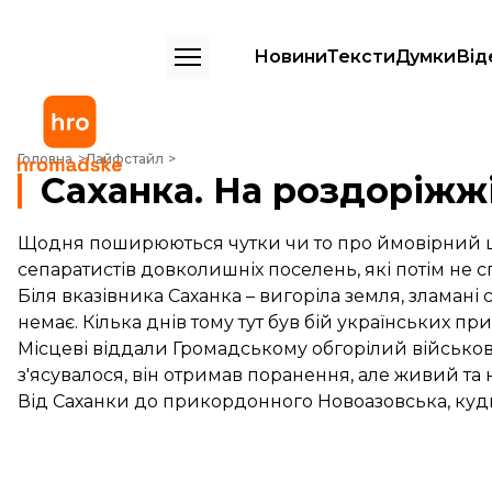
Новини
Тексти
Думки
Від
Саханка. На роздоріжжі
Головна
Лайфстайл
Саханка. На роздоріжж
Щодня поширюються чутки чи то про ймовірний шт
сепаратистів довколишніх поселень, які потім не 
Біля вказівника Саханка – вигоріла земля, зламан
немає. Кілька днів тому тут був бій українських п
Місцеві віддали Громадському обгорілий військо
з'ясувалося, він отримав поранення, але живий та
Від Саханки до прикордонного Новоазовська, куди 