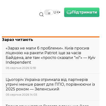
Підтримати
UK
Зараз читають
«Зараз не мали б проблеми». Київ просив
ліцензію на ракети Patriot іще за часів
Байдена, але там «просто сказали "ні"» — Kyiv
Independent
05 серпня 2026 12:59
Цьогоріч Україна отримала від партнерів
утричі менше ракет для ППО, порівнюючи із
2025 роком — Зеленський
05 серпня 2026 14:03