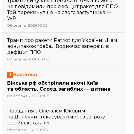
Трамп звинуватив Гегсета в тому, що його
не повідомили про дефіцит ракет для ППО.
Той перекинув це на свого заступника —
WP
06 серпня 2026 10:05
Трамп про ракети Patriot для України: «Нам
вони також треба». Водночас заперечив
дефіцит ППО
07 серпня 2026 08:02
Важливо
Війська рф обстріляли вночі Київ
та область. Серед загиблих — дитина
08 серпня 2026 07:00
Прощання з Олексієм Юковим
на Донеччині скасували через загрозу
російської атаки
08 серпня 2026 07:23