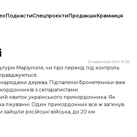
ео
Подкасти
Спецпроєкти
Продакшн
Крамниця
і
04 вересня 2014 17:05
урм Маріуполя, чи про перехід під контроль
справджуються.
і снарядами дерева. Підпаленої бронетехніки вже
рикордонників з сепаратистами.
вий квиток українського прикордонника. Як
 на лікуванні. Один прикордонних все ж загинув.
зайшли російські війська, до 20 км.