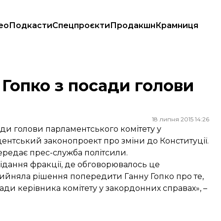
ео
Подкасти
Спецпроєкти
Продакшн
Крамниця
 Гопко з посади голови
18 липня 2015 14:26
ади голови парламентського комітету у
ентський законопроект про зміни до Конституції.
ередає прес-служба політсили.
сідання фракції, де обговорювалось це
рийняла рішення попередити Ганну Гопко про те,
сади керівника комітету у закордонних справах», –