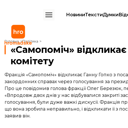
Новини
Тексти
Думки
Від
«Самопоміч» відкликає Гопко з посади голови комітету
Головна
Політика
«Самопоміч» відкликає
комітету
Фракція «Самопоміч» відкликає Ганну Гопко з пос
закордонних справах через голосування за презид
Про це повідомив голова фракції Олег Березюк, п
«Впродовж двох днів у нас відбувалися закриті за
голосування, були дуже важкі дискусії. Фракція п
що вона зробила неправильно, і відкликати її з по
заявив він.