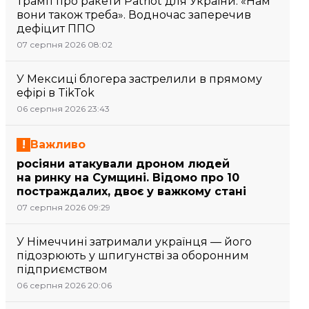
Трамп про ракети Patriot для України: «Нам
вони також треба». Водночас заперечив
дефіцит ППО
07 серпня 2026 08:02
У Мексиці блогера застрелили в прямому
ефірі в TikTok
06 серпня 2026 23:43
Важливо
росіяни атакували дроном людей
на ринку на Сумщині. Відомо про 10
постраждалих, двоє у важкому стані
07 серпня 2026 09:29
У Німеччині затримали українця — його
підозрюють у шпигунстві за оборонним
підприємством
06 серпня 2026 20:06