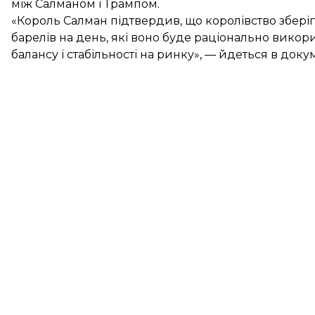
між Салманом і Трампом.
«Король Салман підтвердив, що королівство зберіга
барелів на день, які воно буде раціонально викор
балансу і стабільності на ринку», — йдеться в докум