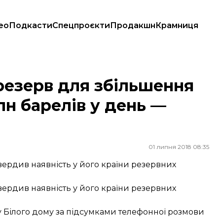
ео
Подкасти
Спецпроєкти
Продакшн
Крамниця
млн барелів у день — Білий дім
 резерв для збільшення
лн барелів у день —
01 липня 2018 08:35
вердив наявність у його країни резервних
вердив наявність у його країни резервних
ву Білого дому за підсумками телефонної розмови