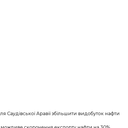
ля Саудівської Аравії збільшити видобуток нафти
о можливе
скорочення експорту нафти
на 30%