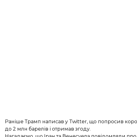
Раніше Трамп написав у Twitter, що попросив коро
до 2 млн барелів і отримав згоду.
Нагадаємо, що Іран та Венесуела повідомляли пр