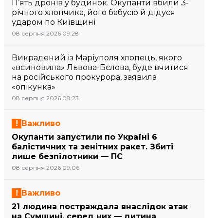
П’ять дронів у будинок. Окупанти вбили 3-
річного хлопчика, його бабусю й дідуся
ударом по Київщині
08 серпня 2026 09:28
Викрадений із Маріуполя хлопець, якого
«всиновила» Львова-Бєлова, буде вчитися
на російського прокурора, заявила
«опікунка»
08 серпня 2026 08:23
Важливо
Окупанти запустили по Україні 6
балістичних та зенітних ракет. Збиті
лише безпілотники — ПС
08 серпня 2026 09:06
Важливо
21 людина постраждала внаслідок атак
на Сумщині, серед них — дитина