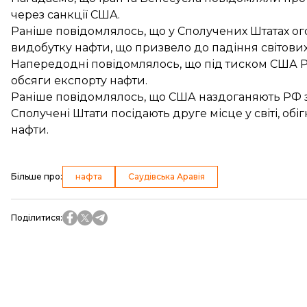
через санкції США.
Раніше повідомлялось, що у Сполучених Штатах о
видобутку
нафти, що призвело до падіння світових
Напередодні повідомлялось, що під тиском США Р
обсяги експорту нафти
.
Раніше повідомлялось, що
США наздоганяють РФ
Сполучені Штати посідають друге місце у світі, об
нафти.
Більше про
:
нафта
Саудівська Аравія
Поділитися
: