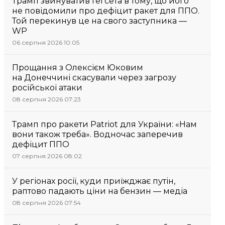
Трамп звинуватив Гегсета в тому, що його
не повідомили про дефіцит ракет для ППО.
Той перекинув це на свого заступника —
WP
06 серпня 2026 10:05
Прощання з Олексієм Юковим
на Донеччині скасували через загрозу
російської атаки
08 серпня 2026 07:23
Трамп про ракети Patriot для України: «Нам
вони також треба». Водночас заперечив
дефіцит ППО
07 серпня 2026 08:02
У регіонах росії, куди приїжджає путін,
раптово падають ціни на бензин — медіа
08 серпня 2026 07:54