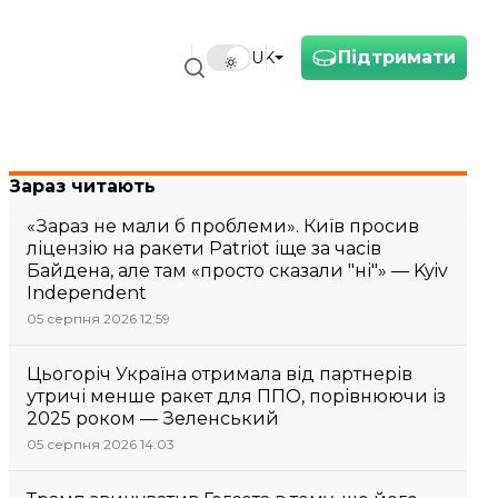
Підтримати
UK
Зараз читають
«Зараз не мали б проблеми». Київ просив
ліцензію на ракети Patriot іще за часів
Байдена, але там «просто сказали "ні"» — Kyiv
Independent
05 серпня 2026 12:59
Цьогоріч Україна отримала від партнерів
утричі менше ракет для ППО, порівнюючи із
2025 роком — Зеленський
05 серпня 2026 14:03