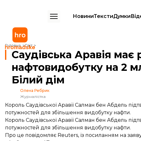
Новини
Тексти
Думки
Від
Саудівська Аравія має резерв для збільшення нафтовидобутку на 2 
Головна
Світ
Саудівська Аравія має
нафтовидобутку на 2 м
Білий дім
Олена Ребрик
Журналістка
Король Саудівської Аравії Салман бен Абдель підт
потужностей для збільшення видобутку нафти.
Король Саудівської Аравії Салман бен Абдель підт
потужностей для збільшення видобутку нафти.
Про це
повідомляє
Reuters, із посиланням на зая