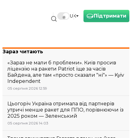
Підтримати
UK
Зараз читають
«Зараз не мали б проблеми». Київ просив
ліцензію на ракети Patriot іще за часів
Байдена, але там «просто сказали "ні"» — Kyiv
Independent
05 серпня 2026 12:59
Цьогоріч Україна отримала від партнерів
утричі менше ракет для ППО, порівнюючи із
2025 роком — Зеленський
05 серпня 2026 14:03