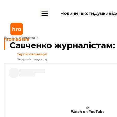
Новини
Тексти
Думки
Від
Савченко журналістам: «Давайте без лірики»
Головна
Політика
Савченко журналістам:
Сергій Мельничук
Ведучий, редактор
Watch on YouTube