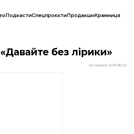
ео
Подкасти
Спецпроєкти
Продакшн
Крамниця
 «Давайте без лірики»
01 червня 2016 18:20