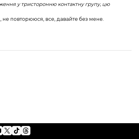
дження у тристоронню контактну групу, цю
а, не повторююся, все, давайте без мене.