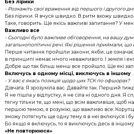
Без лірики
- Розкажіть свої враження від першого і другого дн
Без лірики. Я вчуся швидко. В ритм вхожу швидко. 
Таке, говорить. Ще якісь важливі запитання? У мене
Важливо все
- Сьогодні було важливе обговорення, на вашу дум
загальнополітичні речі. Які рішення приймали, що 
Перше читання пройшли закони, якби, це означає 
в принципі немає нічого неважливого. І земля і еко
Добре що так більш менш все пройшло. Ще які за
Включусь в одному місці, виключусь в іншому
- У вас є якась позиція щодо цих ТСК по офшорах?
Дівчата. Я зрозуміла вас. Давайте так. Перший т
Я не пішла у відпустку, я не сіла ні одного дня. Я
тягну тільки те, що мені, що всім важливіше, щоб
першою темою, я розумію, що важливо все. Корупці
зможу потягнуть ще одну тему я в неї включуся і б
Бо якщо я включусь, то я виключусь десь в іншому 
«Не повторююся»