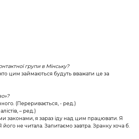
онтактної групи в Мінську?
 хто цим займаються будуть вважати це за
во»?
ого. (Переривається, - ред.)
істів, – ред.)
и законами, я зараз іду над цим працювати. Я
Я його не читала. Запитаємо завтра. Зранку хоча б.