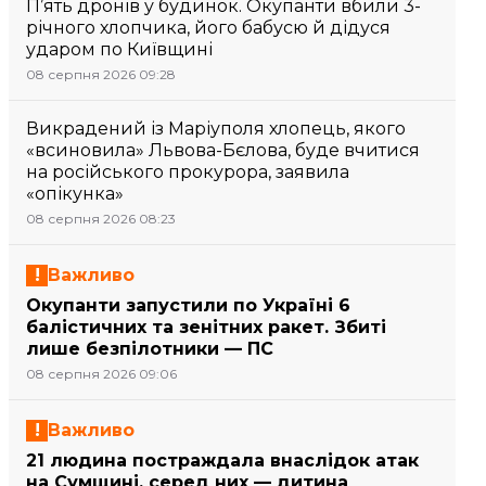
П’ять дронів у будинок. Окупанти вбили 3-
річного хлопчика, його бабусю й дідуся
ударом по Київщині
08 серпня 2026 09:28
Викрадений із Маріуполя хлопець, якого
«всиновила» Львова-Бєлова, буде вчитися
на російського прокурора, заявила
«опікунка»
08 серпня 2026 08:23
Важливо
Окупанти запустили по Україні 6
балістичних та зенітних ракет. Збиті
лише безпілотники — ПС
08 серпня 2026 09:06
Важливо
21 людина постраждала внаслідок атак
на Сумщині, серед них — дитина