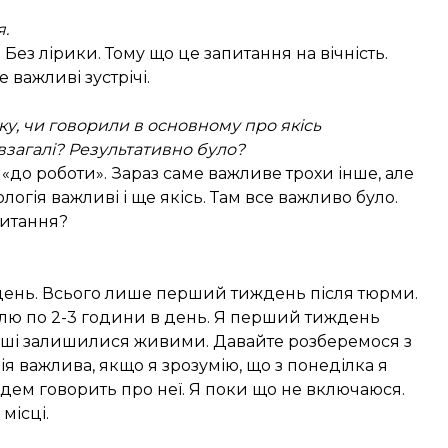
я.
Без лірики. Тому що це запитання на вічність.
 важливі зустрічі.
ку, чи говорили в основному про якісь
взагалі? Результативно було?
«до роботи». Зараз саме важливе трохи інше, але
логія важливі і ще якісь. Там все важливо було.
питання?
иждень. Всього лише перший тиждень після тюрми.
 сплю по 2-3 години в день. Я перший тиждень
 наші залишилися живими. Давайте розберемося з
я важлива, якщо я зрозумію, що з понеділка я
удем говорить про неї. Я поки що не включаюся.
місці.