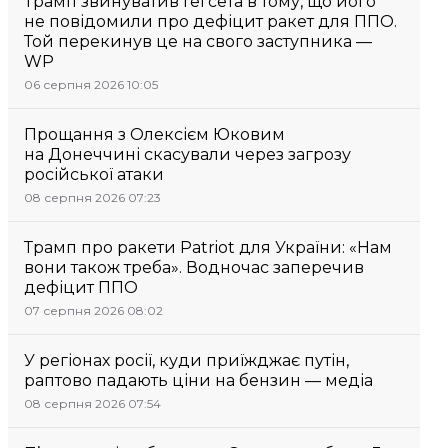
Трамп звинуватив Гегсета в тому, що його
не повідомили про дефіцит ракет для ППО.
Той перекинув це на свого заступника —
WP
06 серпня 2026 10:05
Прощання з Олексієм Юковим
на Донеччині скасували через загрозу
російської атаки
08 серпня 2026 07:23
Трамп про ракети Patriot для України: «Нам
вони також треба». Водночас заперечив
дефіцит ППО
07 серпня 2026 08:02
У регіонах росії, куди приїжджає путін,
раптово падають ціни на бензин — медіа
08 серпня 2026 07:54