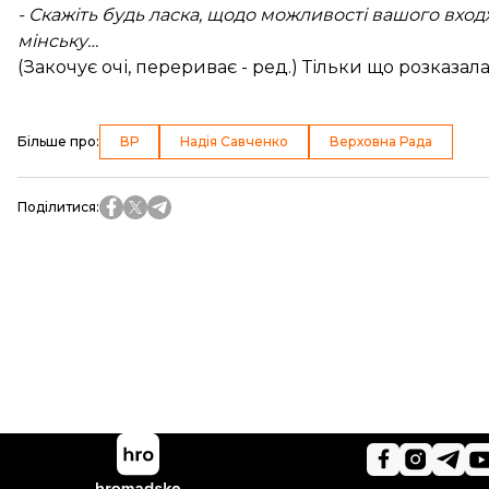
- Скажіть будь ласка, щодо можливості вашого вхо
мінську…
(Закочує очі, перериває - ред.) Тільки що розказал
Більше про
:
ВР
Надія Савченко
Верховна Рада
Поділитися
: