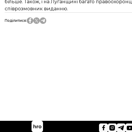
більше. Також, і на Луганщині багато правоохоронці
співрозмовник виданню.
Поділитися
: