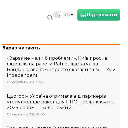
Підтримати
UK
Зараз читають
«Зараз не мали б проблеми». Київ просив
ліцензію на ракети Patriot іще за часів
Байдена, але там «просто сказали "ні"» — Kyiv
Independent
05 серпня 2026 12:59
Цьогоріч Україна отримала від партнерів
утричі менше ракет для ППО, порівнюючи із
2025 роком — Зеленський
05 серпня 2026 14:03