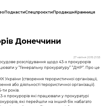
ео
Подкасти
Спецпроєкти
Продакшн
Крамниця
орів Донеччини
27 квітня 2015 21:53
судове розслідування щодо 43-х прокурорів
цювати у ”Генеральну прокуратуру” ”ДНР”. Про це
 КК України (створення терористичної організації,
ння або діяльності терористичної організації).
-ти років.
3-х прокурорів які працювали у прокуратурі
окурорів, які перейшли на інший бік набагато