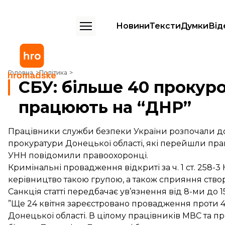
Новини
Тексти
Думки
Від
СБУ: більше 40 прокурорів Донеччини працюють на “ДНР”
Головна
Політика
СБУ: більше 40 прокур
працюють на “ДНР”
Працівники служби безпеки України розпочали до
прокуратури Донецької області, які перейшли пра
УНН
повідомили правоохоронці.
Кримінальні провадження відкриті за ч. 1 ст. 258-3
керівництво такою групою, а також сприяння створе
Санкція статті передбачає ув’язнення від 8-ми до 15
”Ще 24 квітня зареєстровано провадження проти 4
Донецької області. В цілому працівників МВС та пр