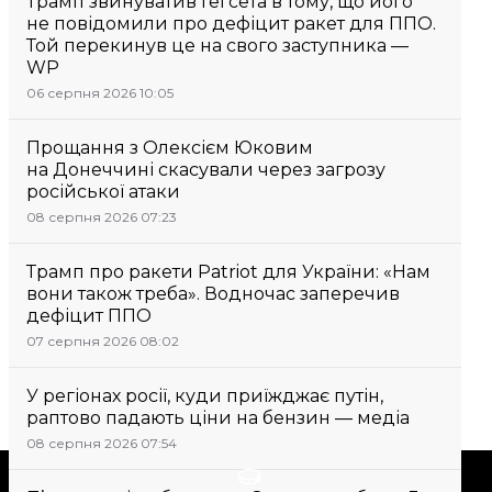
Трамп звинуватив Гегсета в тому, що його
не повідомили про дефіцит ракет для ППО.
Той перекинув це на свого заступника —
WP
06 серпня 2026 10:05
Прощання з Олексієм Юковим
на Донеччині скасували через загрозу
російської атаки
08 серпня 2026 07:23
Трамп про ракети Patriot для України: «Нам
вони також треба». Водночас заперечив
дефіцит ППО
07 серпня 2026 08:02
У регіонах росії, куди приїжджає путін,
раптово падають ціни на бензин — медіа
08 серпня 2026 07:54
Підтримати