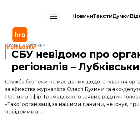
Новини
Тексти
Думки
Від
СБУ невідомо про організацію, що взяла на себе вбивства регіоналі
Головна
Політика
СБУ невідомо про орган
регіоналів – Лубківськ
Служба безпеки не має даних щодо існування органі
за вбивства журналіста Олеся Бузини та екс-депута
Про це в ефірі Громадського заявив радник голов
«Такої організації, за нашими даними, не існує, пр
повідомив він.