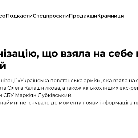
ео
Подкасти
Спецпроєкти
Продакшн
Крамниця
в – Лубківський
ізацію, що взяла на себе
ий
зації «Українська повстанська армія», яка взяла на 
та Олега Калашникова, а також кількох інших екс-рег
и СБУ Маркіян Лубківський.
инаймні не існувало до моменту появи інформації в пр