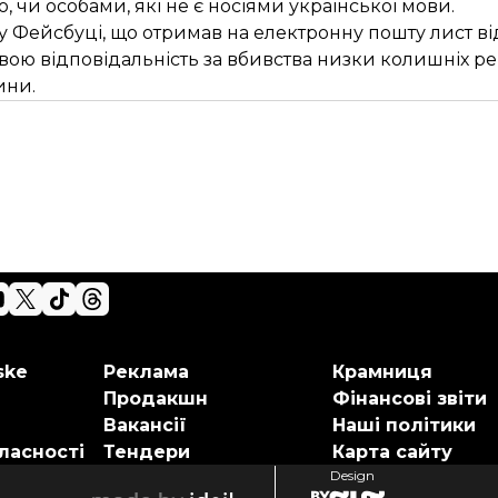
 чи особами, які не є носіями української мови.
Фейсбуці, що отримав на електронну пошту лист від
 свою відповідальність за вбивства низки колишніх ре
ини.
ske
Реклама
Крамниця
Продакшн
Фінансові звіти
Вакансії
Наші політики
ласності
Тендери
Карта сайту
Design