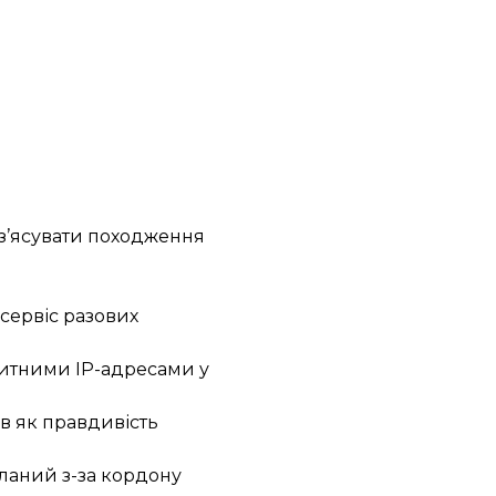
 з’ясувати походження
 сервіс разових
нзитними IP-адресами у
в як правдивість
сланий з-за кордону