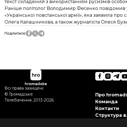
текст складений з використанням русизмів особою,
Раніше політолог Володимир Фесенко повідомив у 
«Української повстанської армії», яка заявила про
Олега Калашникова, а також журналіста Олеся Буз
Поділитися
:
Всі права захищені:
©
Громадське
Про hromad
Телебачення
,
2013-2026.
Команда
Контакти
Структура в