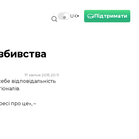
Підтримати
UK
 вбивства
17 квітня 2015 20:11
себе відповідальність
іоналів.
есі про це», –