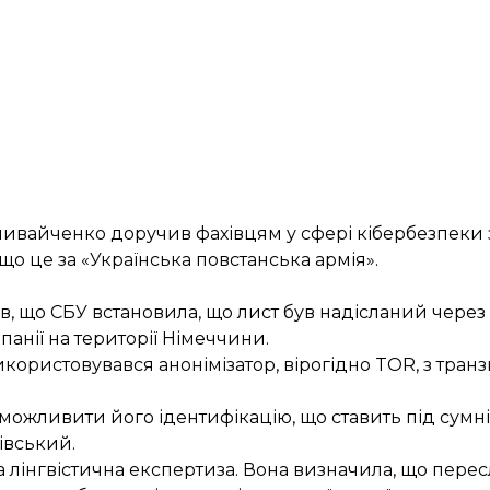
ливайченко доручив фахівцям у сфері кібербезпеки
, що це за «Українська повстанська армія».
в
, що СБУ встановила, що лист був надісланий через
анії на території Німеччини.
користовувався анонімізатор, вірогідно TOR, з тра
ожливити його ідентифікацію, що ставить під сумні
івський.
 лінгвістична експертиза. Вона визначила, що пере