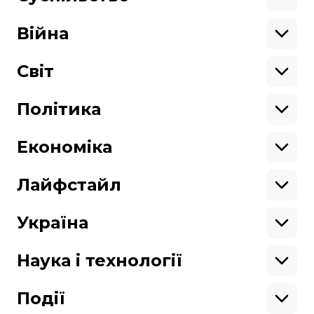
Освіта
Кримінал
Війна
Здоров'я
Екологія
Ветерани
Підтримати
Військові
Світ
Ситуація на фронті
Крим
Північна Америка
Донбас
Латинська Америка
Політика
Підтримай hromadske.
Азія
Ми працюємо для тебе та завдяки тобі.
Африка
Закопроєкти
Будь нашим другом
Європа
Персоналії
Економіка
Геополітика
Верховна Рада
Кабінет міністрів
Бізнес
Про hromadske
Вакансії
Реформи
Енергетика
Лайфстайл
Вибори
Особисті фінанси
Команда
Тендери
Корупція
Інфраструктура
Спорт
Контакти
Крамниця
Нерухомість
Кіно
Україна
Структура
Фінансові звіти
Ціни
Музика
Театр
Київ
власності
Наші політики
Подорожі
Регіони
Наука і технології
Реклама
Карта сайту
Книги
Історія
Продакшн
Їжа
Гаджети
ШІ
Події
Космос