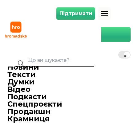
Підтримати
Підтримати
СБУ оголосила підозру одному з організаторів ракетного удару по 
Головна
Суспільство
СБУ оголосила підозру
одному з організаторів
UK
EN
RU
ракетного удару по
Яворівському полігону
Новини
26 січня 2024 15:23
Тексти
Думки
Відео
Подкасти
Спецпроєкти
Продакшн
Крамниця