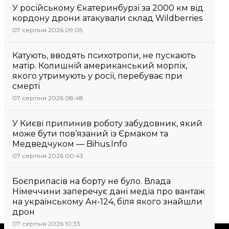
У російському Єкатеринбурзі за 2000 км від
кордону дрони атакували склад Wildberries
07 серпня 2026 09:05
Катують, вводять психотропи, не пускають
матір. Колишній американський морпіх,
якого утримують у росії, перебуває при
смерті
07 серпня 2026 08:48
У Києві припинив роботу забудовник, який
може бути пов’язаний із Єрмаком та
Медведчуком — Bihus.Info
07 серпня 2026 00:43
Боєприпасів на борту не було. Влада
Німеччини заперечує дані медіа про вантаж
на українському Ан-124, біля якого знайшли
дрон
07 серпня 2026 10:33