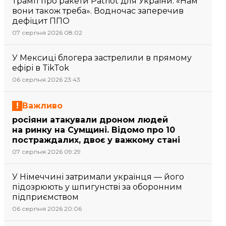
Трамп про ракети Patriot для України: «Нам
вони також треба». Водночас заперечив
дефіцит ППО
07 серпня 2026 08:02
У Мексиці блогера застрелили в прямому
ефірі в TikTok
06 серпня 2026 23:43
Важливо
росіяни атакували дроном людей
на ринку на Сумщині. Відомо про 10
постраждалих, двоє у важкому стані
07 серпня 2026 09:29
У Німеччині затримали українця — його
підозрюють у шпигунстві за оборонним
підприємством
06 серпня 2026 20:06