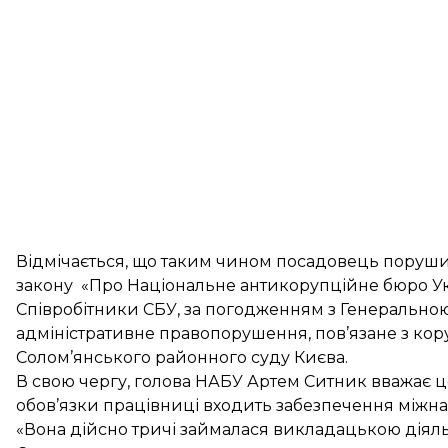
Відмічається, що таким чином посадовець порушил
закону «Про Національне антикорупційне бюро Ук
Співробітники СБУ, за погодженням з Генерально
адміністративне правопорушення, пов’язане з кор
Солом’янського районного суду Києва.
В свою чергу, голова НАБУ Артем Ситник вважає це
обов’язки працівниці входить забезпечення міжна
«Вона дійсно тричі займалася викладацькою діяль