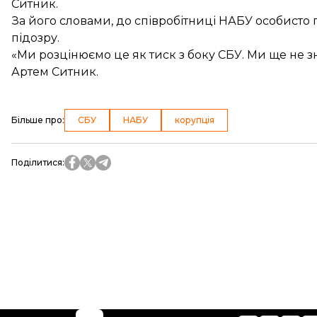
Ситник.
За його словами, до співробітниці НАБУ особисто
підозру.
«Ми розцінюємо це як тиск з боку СБУ. Ми ще не з
Артем Ситник.
Більше про
:
СБУ
НАБУ
корупція
Поділитися
: