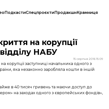
ео
Подкасти
Спецпроєкти
Продакшн
Крамниця
дділу НАБУ
криття на корупції
 відділу НАБУ
15 серпня 2016 15:09
на корупції заступниці начальника одного з
раїни, яка незаконно заробляла кошти в іншій
айже в 40 тисяч гривень та маючи доступ до
нером» на заходах одного з європейських фондів»,