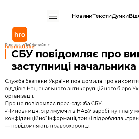
Новини
Тексти
Думки
Від
СБУ повідомляє про викриття на корупції заступниці начальника ві
Головна
Лайфстайл
СБУ повідомляє про ви
заступниці начальника
Служба безпеки України повідомила про викриття 
відділів Національного антикорупційного бюро Ук
організації.
Про це
повідомляє
прес-служба СБУ.
«Чиновниця, отримуючи в НАБУ заробітну плату м
конфіденційної інформації, тричі підробляла «тре
— повідомляють правоохоронці.