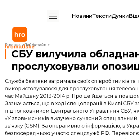
Новини
Тексти
Думки
Від
СБУ вилучила обладнання, яким прослуховували опозицію під час
Головна
Лайфстайл
СБУ вилучила обладнан
прослуховували опозиц
Служба безпеки затримала своїх співробітників т
використовувалося для прослуховування телефонни
час Майдану 2013-2014 р. Про це йдеться в повідо
Зазначається, що в ході спецоперації в Києві СБУ 
підполковником Центрального Управління СБУ, я
«У зловмисників вилучено сучасний спеціальний к
зв'язку (GSM). За оперативною інформацією, в Ук
безпосередньою участю спецслужб РФ. Перевіряєт