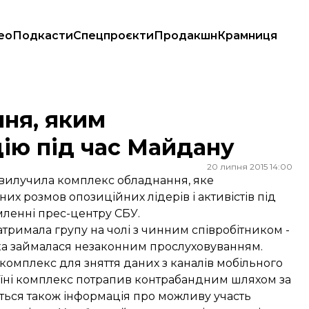
ео
Подкасти
Спецпроєкти
Продакшн
Крамниця
 Майдану
ня, яким
ію під час Майдану
20 липня 2015 14:00
а вилучила комплекс обладнання, яке
х розмов опозиційних лідерів і активістів під
мленні прес-центру СБУ.
затримала групу на чолі з чинним співробітником -
ка займалася незаконним прослуховуванням.
омплекс для зняття даних з каналів мобільного
раїні комплекс потрапив контрабандним шляхом за
ься також інформація про можливу участь