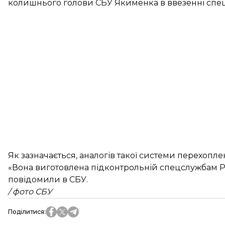
колишнього голови СБУ Якименка в ввезенні спецте
Як зазначається, аналогів такої системи перехоплен
«Вона виготовлена підконтрольній спецслужбам РФ 
повідомили в СБУ.
/ фото СБУ
Поділитися
: