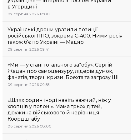
українців» — інтерв’ю з послом України
в Угорщині
07 серпня 2026 12:00
Українські дрони уразили позиції
російської ППО, зокрема С-400. Ними росія
також б'є по Україні — Мадяр
09 серпня 2026 09:41
«Ми — у стані тотального за*обу». Сергій
Жадан про самоцензуру, лідерів думок,
фанатів, творчі кризи, Брехта та загрозу ШІ
09 серпня 2026 09:55
«Шлях родин іноді навіть важчий, ніж у
хлопців у полоні». Мама трьох дітей,
дружина військового й керівниця
Коордштабу
06 серпня 2026 08:00