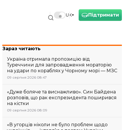
Підтримати
UK
Зараз читають
Україна отримала пропозицію від
Туреччини для запровадження мораторію
на удари по кораблях у Чорному морі — МЗС
09 серпня 2026 08:47
«Дуже боляче та виснажливо». Син Байдена
розповів, що рак експрезидента поширився
на кістки
09 серпня 2026 08:09
«В угорців ніколи не було проблем щодо