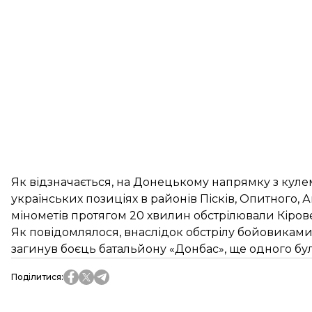
Як відзначається, на Донецькому напрямку з кулем
українських позиціях в районів Пісків, Опитного, А
мінометів протягом 20 хвилин обстрілювали Кірове
Як повідомлялося, внаслідок обстрілу бойовикам
загинув боєць батальйону «Донбас», ще одного бу
Поділитися
: