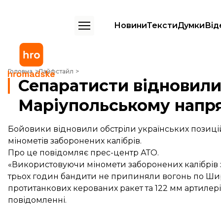
Новини
Тексти
Думки
Від
Сепаратисти відновили обстріли на Маріупольському напрямку – п
Головна
Лайфстайл
Сепаратисти відновили
Маріупольському напря
Бойовики відновили обстріли українських позиці
мінометів заборонених калібрів.
Про це повідомляє прес-центр АТО.
«Використовуючи міномети заборонених калібрів 
трьох годин бандити не припиняли вогонь по Ши
протитанкових керованих ракет та 122 мм артилері
повідомленні.