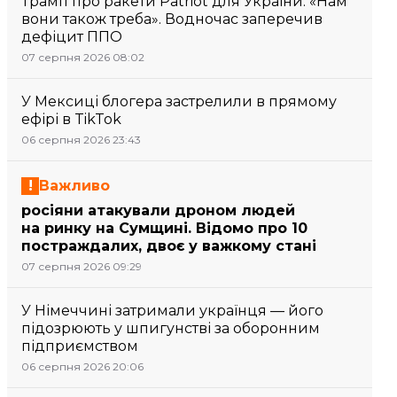
Трамп про ракети Patriot для України: «Нам
вони також треба». Водночас заперечив
дефіцит ППО
07 серпня 2026 08:02
У Мексиці блогера застрелили в прямому
ефірі в TikTok
06 серпня 2026 23:43
Важливо
росіяни атакували дроном людей
на ринку на Сумщині. Відомо про 10
постраждалих, двоє у важкому стані
07 серпня 2026 09:29
У Німеччині затримали українця — його
підозрюють у шпигунстві за оборонним
підприємством
06 серпня 2026 20:06