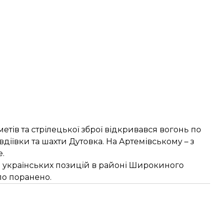
етів та стрілецької зброї відкривався вогонь по
вдіївки та шахти Дутовка. На Артемівському – з
.
и українських позицій в районі Широкиного
ло поранено.