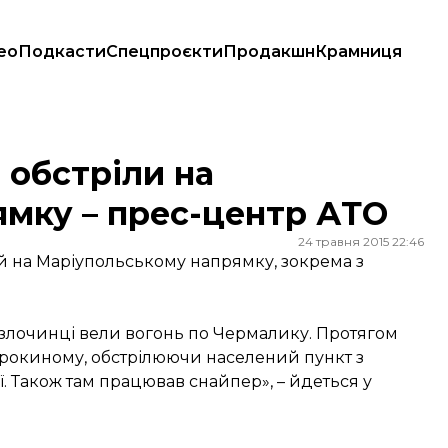
ео
Подкасти
Спецпроєкти
Продакшн
Крамниця
рес-центр АТО
 обстріли на
мку – прес-центр АТО
24 травня 2015 22:46
й на Маріупольському напрямку, зокрема з
злочинці вели вогонь по Чермалику. Протягом
рокиному, обстрілюючи населений пункт з
ї. Також там працював снайпер», – йдеться у