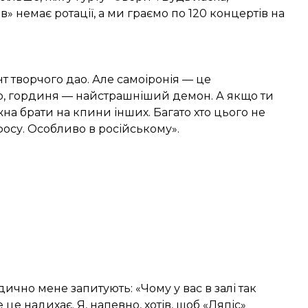
в» немає ротації, а ми граємо по 120 концертів на
т творчого дао. Але самоіронія — це
, гординя — найстрашніший демон. А якщо ти
на брати на кпини інших. Багато хто цього не
фосу. Особливо в російському».
ично мене запитують: «Чому у вас в залі так
е це надихає. Я, напевно, хотів, щоб «Ляпіс»