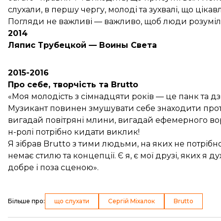
слухали, в першу чергу, молоді та зухвалі, що цік
Погляди не важливі — важливо, щоб люди розуміли
2014
Ляпис Трубецкой — Воины Света
2015-2016
Про себе, творчість та Brutto
«Моя молодість з сімнадцяти років — це панк та дзе
Музикант повинен змушувати себе знаходити проте
вигадай повітряні млини, вигадай ефемерного вор
н-ролі потрібно кидати виклик!
Я зібрав Brutto з тими людьми, на яких не потріб
немає стилю та концепції. Є я, є мої друзі, яких я 
добре і поза сценою».
Більше про
:
що слухати
Сергій Міхалок
Brutto