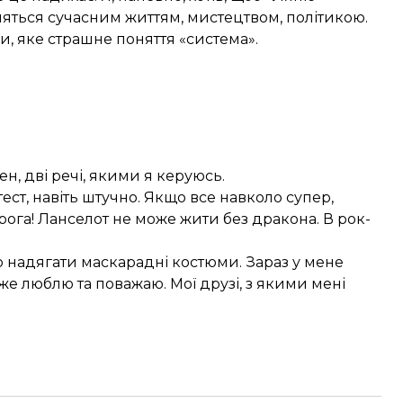
авляться сучасним життям, мистецтвом, політикою.
, яке страшне поняття «система».
н, дві речі, якими я керуюсь.
ст, навіть штучно. Якщо все навколо супер,
ога! Ланселот не може жити без дракона. В рок-
но надягати маскарадні костюми. Зараз у мене
дуже люблю та поважаю. Мої друзі, з якими мені