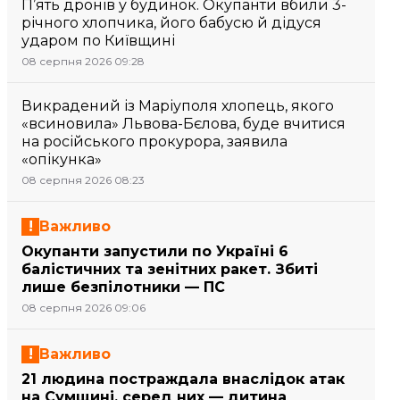
П’ять дронів у будинок. Окупанти вбили 3-
річного хлопчика, його бабусю й дідуся
ударом по Київщині
08 серпня 2026 09:28
Викрадений із Маріуполя хлопець, якого
«всиновила» Львова-Бєлова, буде вчитися
на російського прокурора, заявила
«опікунка»
08 серпня 2026 08:23
Важливо
Окупанти запустили по Україні 6
балістичних та зенітних ракет. Збиті
лише безпілотники — ПС
08 серпня 2026 09:06
Важливо
21 людина постраждала внаслідок атак
на Сумщині, серед них — дитина