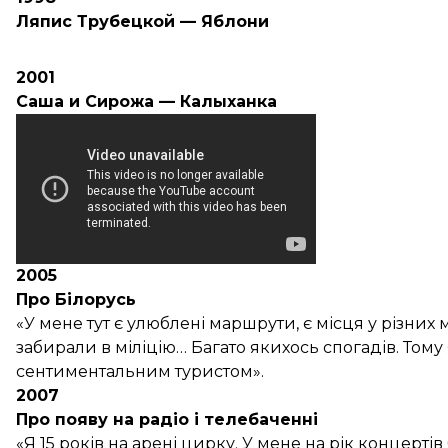
Ляпис Трубецкой — Яблони
2001
Саша и Сирожа — Калыханка
2005
Про Білорусь
«У мене тут є улюблені маршрути, є місця у різних 
забирали в міліцію… Багато якихось спогадів. Тому я
сентиментальним туристом».
2007
Про появу на радіо і телебаченні
«Я 15 років на арені цирку. У мене на рік концертів 