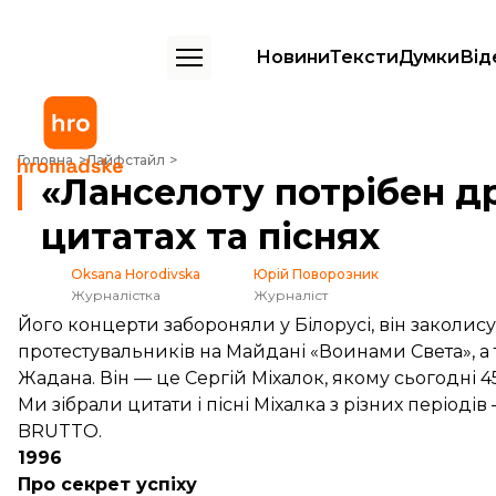
Новини
Тексти
Думки
Від
«Ланселоту потрібен дракон»: Сергій Міхалок у цитатах та піснях
Головна
Лайфстайл
«Ланселоту потрібен др
цитатах та піснях
Oksana Horodivska
Юрій Поворозник
Журналістка
Журналіст
Його концерти забороняли у Білорусі, він заколис
протестувальників на Майдані «Воинами Света», а те
Жадана. Він — це Сергій Міхалок, якому сьогодні 45
Ми зібрали цитати і пісні Міхалка з різних період
BRUTTO.
1996
Про секрет успіху