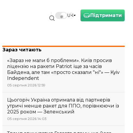
Підтримати
UK
Зараз читають
«Зараз не мали б проблеми». Київ просив
ліцензію на ракети Patriot іще за часів
Байдена, але там «просто сказали "ні"» — Kyiv
Independent
05 серпня 2026 12:59
Цьогоріч Україна отримала від партнерів
утричі менше ракет для ППО, порівнюючи із
2025 роком — Зеленський
05 серпня 2026 14:03