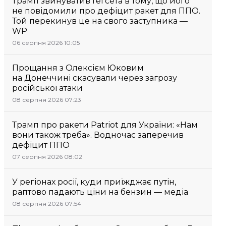
Трамп звинуватив Гегсета в тому, що його
не повідомили про дефіцит ракет для ППО.
Той перекинув це на свого заступника —
WP
06 серпня 2026 10:05
Прощання з Олексієм Юковим
на Донеччині скасували через загрозу
російської атаки
08 серпня 2026 07:23
Трамп про ракети Patriot для України: «Нам
вони також треба». Водночас заперечив
дефіцит ППО
07 серпня 2026 08:02
У регіонах росії, куди приїжджає путін,
раптово падають ціни на бензин — медіа
08 серпня 2026 07:54