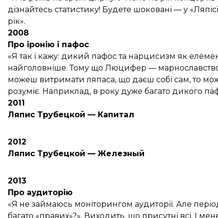
дізнайтесь статистику! Будете шоковані — у «Ляпісі
рік».
2008
Про іронію і пафос
«Я так і кажу: дикий пафос та нарцисизм як елемен
найголовніше. Тому що Люцифер — марнославство
можеш витримати ляпаса, що даєш собі сам, то мож
розуміє. Наприклад, в року дуже багато дикого па
2011
Ляпис Трубецкой — Капитал
2012
Ляпис Трубецкой — Железный
2013
Про аудиторію
«Я не займаюсь моніторингом аудиторії. Але період
багато «правих»?». Виходить, що присутні всі. І мен