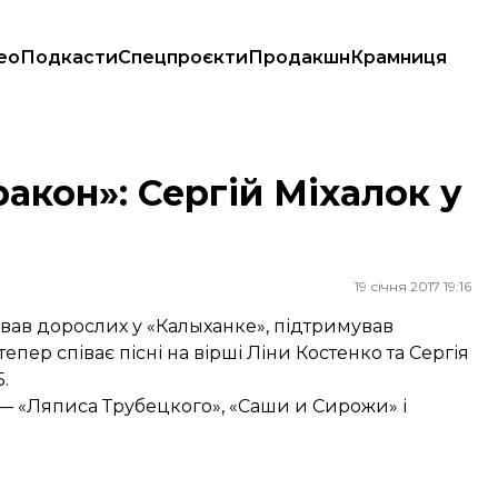
ео
Подкасти
Спецпроєкти
Продакшн
Крамниця
акон»: Сергій Міхалок у
19 січня 2017 19:16
ував дорослих у «Калыханке», підтримував
пер співає пісні на вірші Ліни Костенко та Сергія
.
ів — «Ляписа Трубецкого», «Саши и Сирожи» і