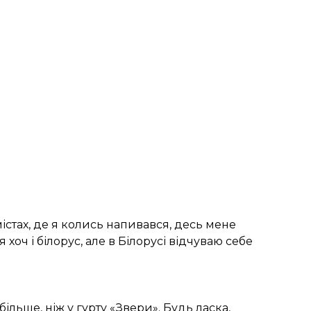
містах, де я колись напивався, десь мене
 хоч і білорус, але в Білорусі відчуваю себе
більше, ніж у гурту «Звери». Будь ласка,